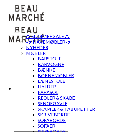
Skip
to
content
🍊 SUMMER SALE 🍊
·🌿 HAVEMØBLER 🌿
NYHEDER
MØBLER
BARSTOLE
BARVOGNE
BÆNKE
BØRNEMØBLER
LÆNESTOLE
HYLDER
PARASOL
REOLER & SKABE
SENGEGAVLE
SKAMLER & TABURETTER
SKRIVEBORDE
SOFABORDE
SOFAER
SPISEBORDE