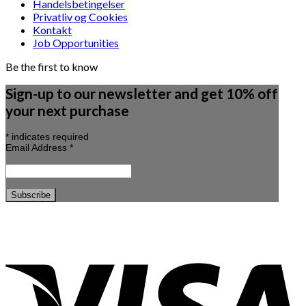
Handelsbetingelser
Privatliv og Cookies
Kontakt
Job Opportunities
Be the first to know
Sign-up to our newsletter and get 10% off
your next purchase
*
indicates required
Email Address
*