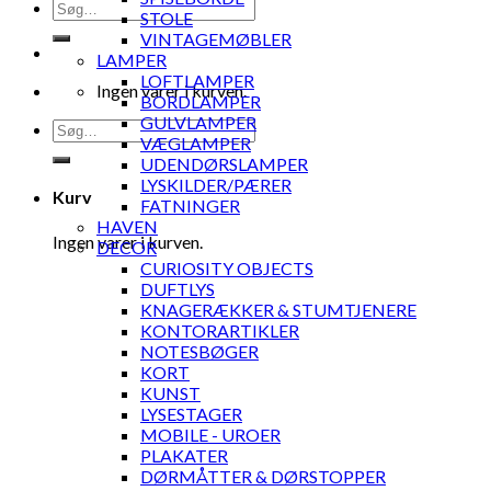
Søg
STOLE
efter:
VINTAGEMØBLER
LAMPER
LOFTLAMPER
Ingen varer i kurven.
BORDLAMPER
GULVLAMPER
Søg
VÆGLAMPER
efter:
UDENDØRSLAMPER
LYSKILDER/PÆRER
Kurv
FATNINGER
HAVEN
Ingen varer i kurven.
DECOR
CURIOSITY OBJECTS
DUFTLYS
KNAGERÆKKER & STUMTJENERE
KONTORARTIKLER
NOTESBØGER
KORT
KUNST
LYSESTAGER
MOBILE - UROER
PLAKATER
DØRMÅTTER & DØRSTOPPER