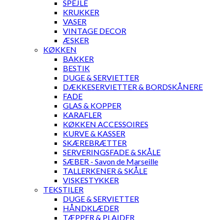
SPEJLE
KRUKKER
VASER
VINTAGE DECOR
ÆSKER
KØKKEN
BAKKER
BESTIK
DUGE & SERVIETTER
DÆKKESERVIETTER & BORDSKÅNERE
FADE
GLAS & KOPPER
KARAFLER
KØKKEN ACCESSOIRES
KURVE & KASSER
SKÆREBRÆTTER
SERVERINGSFADE & SKÅLE
SÆBER - Savon de Marseille
TALLERKENER & SKÅLE
VISKESTYKKER
TEKSTILER
DUGE & SERVIETTER
HÅNDKLÆDER
TÆPPER & PLAIDER