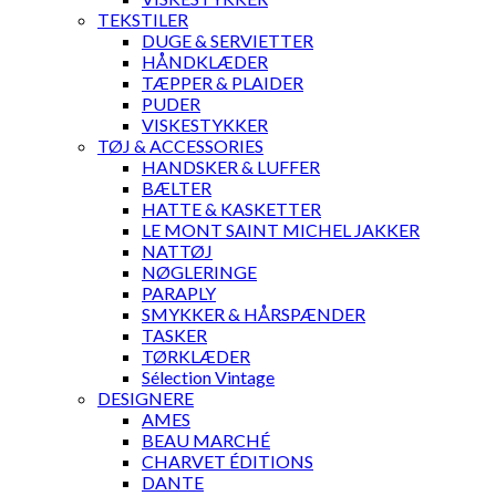
TEKSTILER
DUGE & SERVIETTER
HÅNDKLÆDER
TÆPPER & PLAIDER
PUDER
VISKESTYKKER
TØJ & ACCESSORIES
HANDSKER & LUFFER
BÆLTER
HATTE & KASKETTER
LE MONT SAINT MICHEL JAKKER
NATTØJ
NØGLERINGE
PARAPLY
SMYKKER & HÅRSPÆNDER
TASKER
TØRKLÆDER
Sélection Vintage
DESIGNERE
AMES
BEAU MARCHÉ
CHARVET ÉDITIONS
DANTE