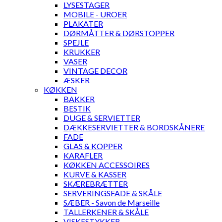
LYSESTAGER
MOBILE - UROER
PLAKATER
DØRMÅTTER & DØRSTOPPER
SPEJLE
KRUKKER
VASER
VINTAGE DECOR
ÆSKER
KØKKEN
BAKKER
BESTIK
DUGE & SERVIETTER
DÆKKESERVIETTER & BORDSKÅNERE
FADE
GLAS & KOPPER
KARAFLER
KØKKEN ACCESSOIRES
KURVE & KASSER
SKÆREBRÆTTER
SERVERINGSFADE & SKÅLE
SÆBER - Savon de Marseille
TALLERKENER & SKÅLE
VISKESTYKKER