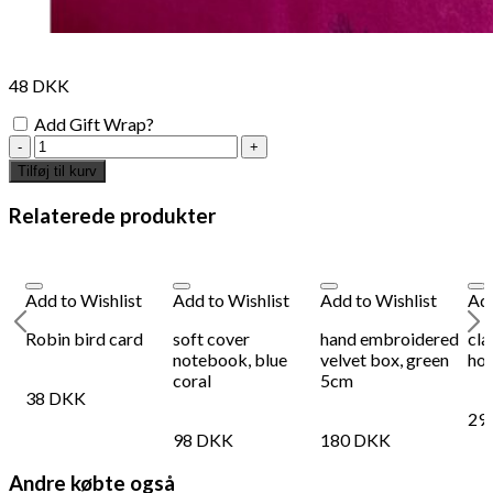
48
DKK
Add Gift Wrap?
frogs
singing
Tilføj til kurv
card
with
Relaterede produkter
envelope
antal
Add to Wishlist
Add to Wishlist
Add to Wishlist
Add
Robin bird card
soft cover
hand embroidered
cla
notebook, blue
velvet box, green
ho
coral
5cm
38
DKK
29
98
DKK
180
DKK
Andre købte også