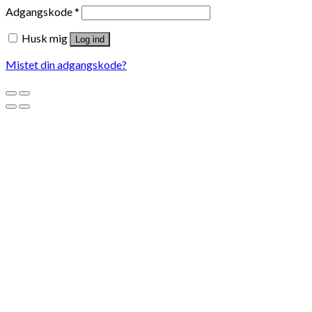
Adgangskode
*
Husk mig
Log ind
Mistet din adgangskode?