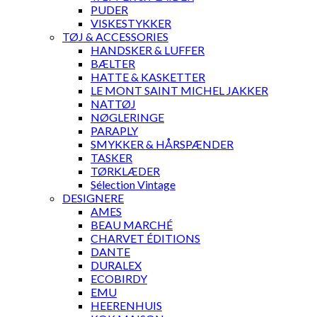
PUDER
VISKESTYKKER
TØJ & ACCESSORIES
HANDSKER & LUFFER
BÆLTER
HATTE & KASKETTER
LE MONT SAINT MICHEL JAKKER
NATTØJ
NØGLERINGE
PARAPLY
SMYKKER & HÅRSPÆNDER
TASKER
TØRKLÆDER
Sélection Vintage
DESIGNERE
AMES
BEAU MARCHÉ
CHARVET ÉDITIONS
DANTE
DURALEX
ECOBIRDY
EMU
HEERENHUIS