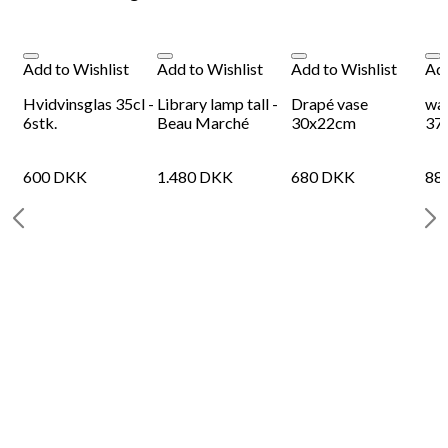
Add to Wishlist
Add to Wishlist
Add to Wishlist
Add
Hvidvinsglas 35cl -
Library lamp tall -
Drapé vase
wav
6stk.
Beau Marché
30x22cm
37
600
DKK
1.480
DKK
680
DKK
88