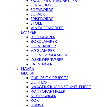
SKAMLER & TABURETTER
SKRIVEBORDE
SOFABORDE
SOFAER
SPISEBORDE
STOLE
VINTAGEMØBLER
LAMPER
LOFTLAMPER
BORDLAMPER
GULVLAMPER
VÆGLAMPER
UDENDØRSLAMPER
LYSKILDER/PÆRER
FATNINGER
HAVEN
DECOR
CURIOSITY OBJECTS
DUFTLYS
KNAGERÆKKER & STUMTJENERE
KONTORARTIKLER
NOTESBØGER
KORT
KUNST