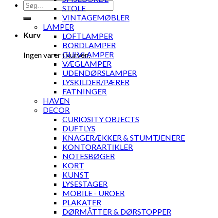
Søg
STOLE
efter:
VINTAGEMØBLER
LAMPER
Kurv
LOFTLAMPER
BORDLAMPER
GULVLAMPER
Ingen varer i kurven.
VÆGLAMPER
UDENDØRSLAMPER
LYSKILDER/PÆRER
FATNINGER
HAVEN
DECOR
CURIOSITY OBJECTS
DUFTLYS
KNAGERÆKKER & STUMTJENERE
KONTORARTIKLER
NOTESBØGER
KORT
KUNST
LYSESTAGER
MOBILE - UROER
PLAKATER
DØRMÅTTER & DØRSTOPPER