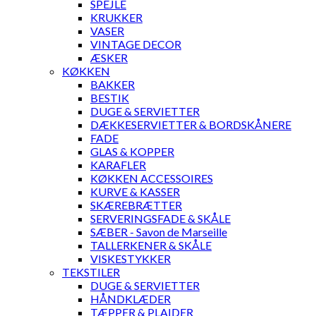
SPEJLE
KRUKKER
VASER
VINTAGE DECOR
ÆSKER
KØKKEN
BAKKER
BESTIK
DUGE & SERVIETTER
DÆKKESERVIETTER & BORDSKÅNERE
FADE
GLAS & KOPPER
KARAFLER
KØKKEN ACCESSOIRES
KURVE & KASSER
SKÆREBRÆTTER
SERVERINGSFADE & SKÅLE
SÆBER - Savon de Marseille
TALLERKENER & SKÅLE
VISKESTYKKER
TEKSTILER
DUGE & SERVIETTER
HÅNDKLÆDER
TÆPPER & PLAIDER