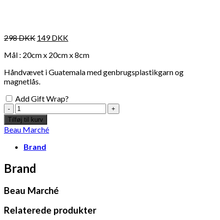
298
DKK
149
DKK
Mål : 20cm x 20cm x 8cm
Håndvævet i Guatemala med genbrugsplastikgarn og
magnetlås.
Add Gift Wrap?
Flettet
Taske
Tilføj til kurv
-
Beau Marché
Grøn
antal
Brand
Brand
Beau Marché
Relaterede produkter