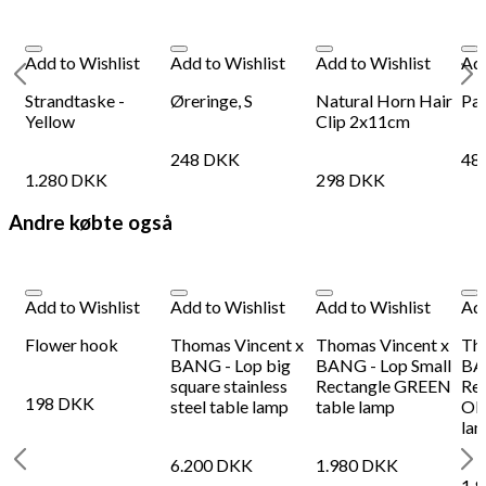
Add to Wishlist
Add to Wishlist
Add to Wishlist
Add
Strandtaske -
Øreringe, S
Natural Horn Hair
Par
Yellow
Clip 2x11cm
248
DKK
48
1.280
DKK
298
DKK
Andre købte også
Add to Wishlist
Add to Wishlist
Add to Wishlist
Add
Flower hook
Thomas Vincent x
Thomas Vincent x
Th
BANG - Lop big
BANG - Lop Small
BA
square stainless
Rectangle GREEN
Rec
198
DKK
steel table lamp
table lamp
OR
la
6.200
DKK
1.980
DKK
1.