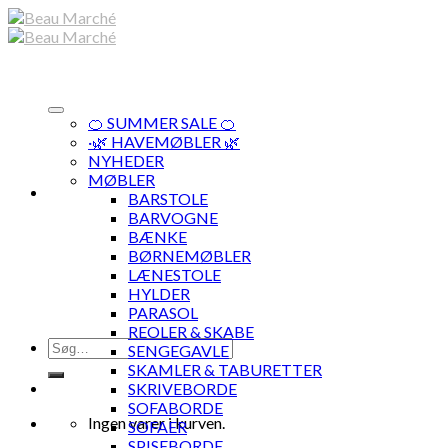
Skip
to
content
🍊 SUMMER SALE 🍊
·🌿 HAVEMØBLER 🌿
NYHEDER
MØBLER
BARSTOLE
BARVOGNE
BÆNKE
BØRNEMØBLER
LÆNESTOLE
HYLDER
PARASOL
REOLER & SKABE
Søg
SENGEGAVLE
efter:
SKAMLER & TABURETTER
SKRIVEBORDE
SOFABORDE
Ingen varer i kurven.
SOFAER
SPISEBORDE