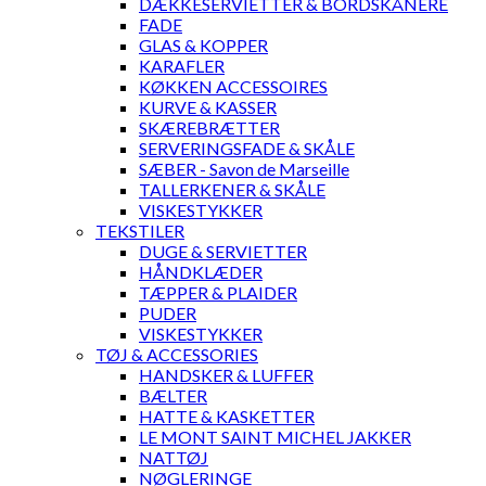
DÆKKESERVIETTER & BORDSKÅNERE
FADE
GLAS & KOPPER
KARAFLER
KØKKEN ACCESSOIRES
KURVE & KASSER
SKÆREBRÆTTER
SERVERINGSFADE & SKÅLE
SÆBER - Savon de Marseille
TALLERKENER & SKÅLE
VISKESTYKKER
TEKSTILER
DUGE & SERVIETTER
HÅNDKLÆDER
TÆPPER & PLAIDER
PUDER
VISKESTYKKER
TØJ & ACCESSORIES
HANDSKER & LUFFER
BÆLTER
HATTE & KASKETTER
LE MONT SAINT MICHEL JAKKER
NATTØJ
NØGLERINGE