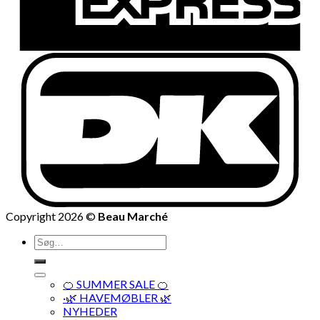
Copyright 2026 ©
Beau Marché
Søg
efter:
🍊 SUMMER SALE 🍊
·🌿 HAVEMØBLER 🌿
NYHEDER