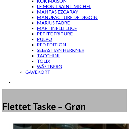
KOK MAISON
LE MONT SAINT MICHEL
MANTAS EZCARAY
MANUFACTURE DE DIGOIN
MARIUS FABRE
MARTINELLI LUCE
PETITE FRITURE
PULPO
RED EDITION
SEBASTIAN HERKNER
TACCHINI
TOLIX
WÄSTBERG
GAVEKORT
Flettet Taske – Grøn
Måske kunne nogle af disse produkter have din