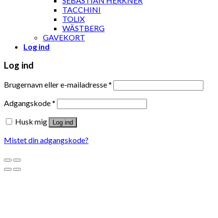
SEBASTIAN HERKNER
TACCHINI
TOLIX
WÄSTBERG
GAVEKORT
Log ind
Log ind
Brugernavn eller e-mailadresse
*
Adgangskode
*
Husk mig
Log ind
Mistet din adgangskode?