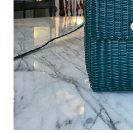
198
DKK
Tilføj til kurv
18
Se kurv
Kasse