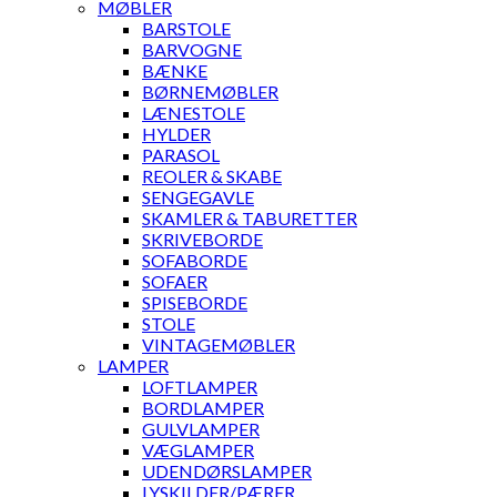
MØBLER
BARSTOLE
BARVOGNE
BÆNKE
BØRNEMØBLER
LÆNESTOLE
HYLDER
PARASOL
REOLER & SKABE
SENGEGAVLE
SKAMLER & TABURETTER
SKRIVEBORDE
SOFABORDE
SOFAER
SPISEBORDE
STOLE
VINTAGEMØBLER
LAMPER
LOFTLAMPER
BORDLAMPER
GULVLAMPER
VÆGLAMPER
UDENDØRSLAMPER
LYSKILDER/PÆRER