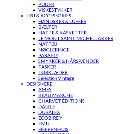
PUDER
VISKESTYKKER
TØJ & ACCESSORIES
HANDSKER & LUFFER
BÆLTER
HATTE & KASKETTER
LE MONT SAINT MICHEL JAKKER
NATTØJ
NØGLERINGE
PARAPLY
SMYKKER & HÅRSPÆNDER
TASKER
TØRKLÆDER
Sélection Vintage
DESIGNERE
AMES
BEAU MARCHÉ
CHARVET ÉDITIONS
DANTE
DURALEX
ECOBIRDY
EMU
HEERENHUIS