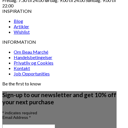
Fredag: 7.30 til 24.00 lørdag: 9.00 til 24.00 Søndag: 9.00 til
22.00
INSPIRATION
Blog
Artikler
Wishlist
INFORMATION
Om Beau Marché
Handelsbetingelser
Privatliv og Cookies
Kontakt
Job Opportunities
Be the first to know
Sign-up to our newsletter and get 10% off
your next purchase
*
indicates required
Email Address
*