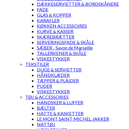
DÆKKESERVIETTER & BORDSKÅNERE
FADE
GLAS & KOPPER
KARAFLER
KØKKEN ACCESSOIRES
KURVE & KASSER
SKÆREBRÆTTER
SERVERINGSFADE & SKÅLE
SÆBER - Savon de Marseille
TALLERKENER & SKÅLE
VISKESTYKKER
TEKSTILER
DUGE & SERVIETTER
HÅNDKLÆDER
TÆPPER & PLAIDER
PUDER
VISKESTYKKER
TØJ & ACCESSORIES
HANDSKER & LUFFER
BÆLTER
HATTE & KASKETTER
LE MONT SAINT MICHEL JAKKER
NATTØJ