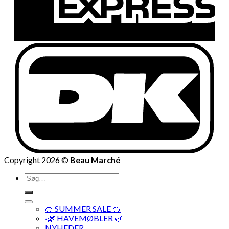
Copyright 2026 ©
Beau Marché
Søg
efter:
🍊 SUMMER SALE 🍊
·🌿 HAVEMØBLER 🌿
NYHEDER