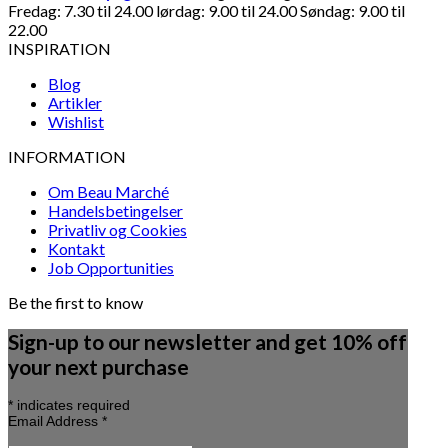
Fredag: 7.30 til 24.00 lørdag: 9.00 til 24.00 Søndag: 9.00 til
22.00
INSPIRATION
Blog
Artikler
Wishlist
INFORMATION
Om Beau Marché
Handelsbetingelser
Privatliv og Cookies
Kontakt
Job Opportunities
Be the first to know
Sign-up to our newsletter and get 10% off
your next purchase
*
indicates required
Email Address
*