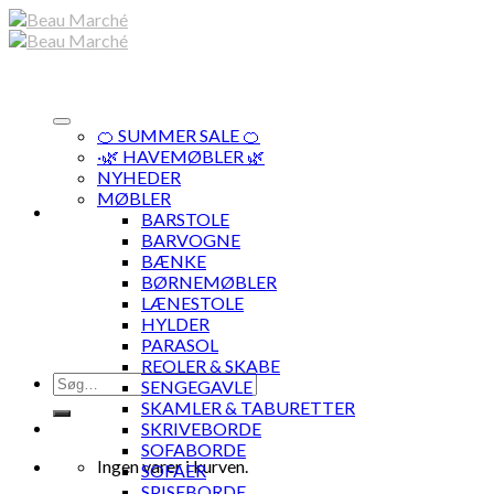
Skip
to
content
🍊 SUMMER SALE 🍊
·🌿 HAVEMØBLER 🌿
NYHEDER
MØBLER
BARSTOLE
BARVOGNE
BÆNKE
BØRNEMØBLER
LÆNESTOLE
HYLDER
PARASOL
REOLER & SKABE
Søg
SENGEGAVLE
efter:
SKAMLER & TABURETTER
SKRIVEBORDE
SOFABORDE
Ingen varer i kurven.
SOFAER
SPISEBORDE