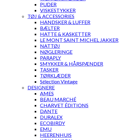
PUDER
VISKESTYKKER
TØJ & ACCESSORIES
HANDSKER & LUFFER
BÆLTER
HATTE & KASKETTER
LE MONT SAINT MICHEL JAKKER
NATTØJ
NØGLERINGE
PARAPLY
SMYKKER & HÅRSPÆNDER
TASKER
TØRKLÆDER
Sélection Vintage
DESIGNERE
AMES
BEAU MARCHÉ
CHARVET ÉDITIONS
DANTE
DURALEX
ECOBIRDY
EMU
HEERENHUIS