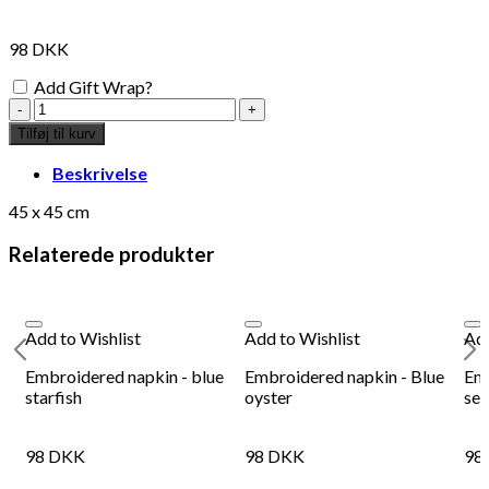
interesse?
98
DKK
Add Gift Wrap?
Embroidered
napkin
Tilføj til kurv
-
fish
Beskrivelse
antal
45 x 45 cm
Relaterede produkter
Add to Wishlist
Add to Wishlist
Add
e
Embroidered napkin - blue
Embroidered napkin - Blue
Emb
starfish
oyster
sea
Add to Wishlist
Add
Embroidered napkin - Seahorse
Emb
98
DKK
98
DKK
98