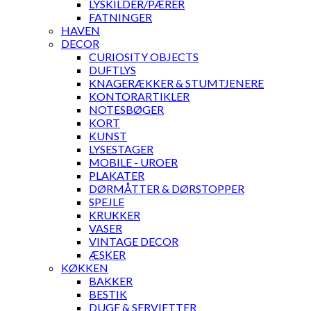
LYSKILDER/PÆRER
FATNINGER
HAVEN
DECOR
CURIOSITY OBJECTS
DUFTLYS
KNAGERÆKKER & STUMTJENERE
KONTORARTIKLER
NOTESBØGER
KORT
KUNST
LYSESTAGER
MOBILE - UROER
PLAKATER
DØRMÅTTER & DØRSTOPPER
SPEJLE
KRUKKER
VASER
VINTAGE DECOR
ÆSKER
KØKKEN
BAKKER
BESTIK
DUGE & SERVIETTER