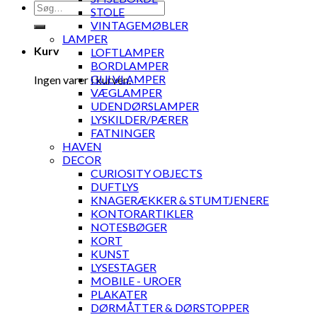
Søg
STOLE
efter:
VINTAGEMØBLER
LAMPER
Kurv
LOFTLAMPER
BORDLAMPER
GULVLAMPER
Ingen varer i kurven.
VÆGLAMPER
UDENDØRSLAMPER
LYSKILDER/PÆRER
FATNINGER
HAVEN
DECOR
CURIOSITY OBJECTS
DUFTLYS
KNAGERÆKKER & STUMTJENERE
KONTORARTIKLER
NOTESBØGER
KORT
KUNST
LYSESTAGER
MOBILE - UROER
PLAKATER
DØRMÅTTER & DØRSTOPPER