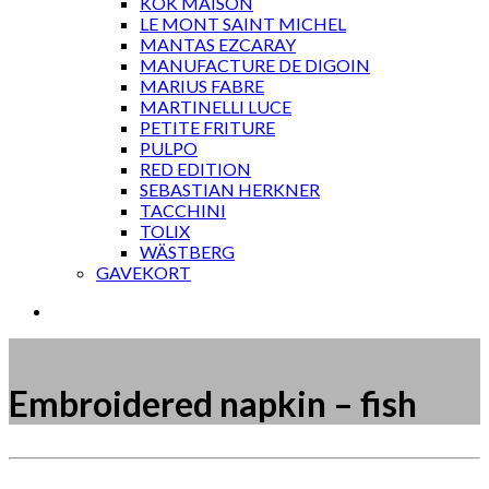
KOK MAISON
LE MONT SAINT MICHEL
MANTAS EZCARAY
MANUFACTURE DE DIGOIN
MARIUS FABRE
MARTINELLI LUCE
PETITE FRITURE
PULPO
RED EDITION
SEBASTIAN HERKNER
TACCHINI
TOLIX
WÄSTBERG
GAVEKORT
Embroidered napkin – fish
Måske kunne nogle af disse produkter have din