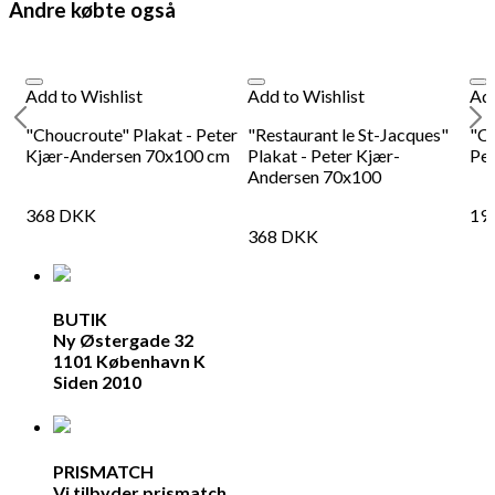
Andre købte også
98
DKK
Tilføj til kurv
98
Se kurv
Kasse
Add to Wishlist
Add to Wishlist
Add
"Choucroute" Plakat - Peter
"Restaurant le St-Jacques"
"Ch
Kjær-Andersen 70x100 cm
Plakat - Peter Kjær-
Pe
Andersen 70x100
368
DKK
19
368
DKK
BUTIK
Ny Østergade 32
1101 København K
Siden 2010
PRISMATCH
Vi tilbyder prismatch