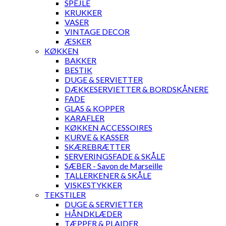
SPEJLE
KRUKKER
VASER
VINTAGE DECOR
ÆSKER
KØKKEN
BAKKER
BESTIK
DUGE & SERVIETTER
DÆKKESERVIETTER & BORDSKÅNERE
FADE
GLAS & KOPPER
KARAFLER
KØKKEN ACCESSOIRES
KURVE & KASSER
SKÆREBRÆTTER
SERVERINGSFADE & SKÅLE
SÆBER - Savon de Marseille
TALLERKENER & SKÅLE
VISKESTYKKER
TEKSTILER
DUGE & SERVIETTER
HÅNDKLÆDER
TÆPPER & PLAIDER