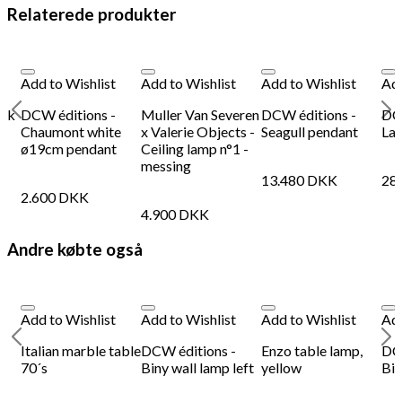
Relaterede produkter
Add to Wishlist
Add to Wishlist
Add to Wishlist
Add
nsk
DCW éditions -
Muller Van Severen
DCW éditions -
DCW
Chaumont white
x Valerie Objects -
Seagull pendant
La
ø19cm pendant
Ceiling lamp n°1 -
messing
13.480
DKK
28
2.600
DKK
4.900
DKK
Andre købte også
Add to Wishlist
Add to Wishlist
Add to Wishlist
Add
Italian marble table
DCW éditions -
Enzo table lamp,
DCW
e
70´s
Biny wall lamp left
yellow
Bin