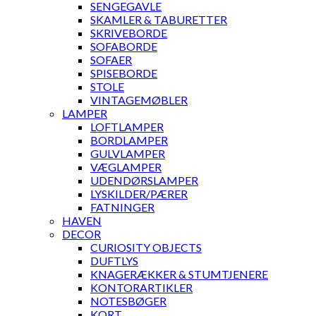
SENGEGAVLE
SKAMLER & TABURETTER
SKRIVEBORDE
SOFABORDE
SOFAER
SPISEBORDE
STOLE
VINTAGEMØBLER
LAMPER
LOFTLAMPER
BORDLAMPER
GULVLAMPER
VÆGLAMPER
UDENDØRSLAMPER
LYSKILDER/PÆRER
FATNINGER
HAVEN
DECOR
CURIOSITY OBJECTS
DUFTLYS
KNAGERÆKKER & STUMTJENERE
KONTORARTIKLER
NOTESBØGER
KORT