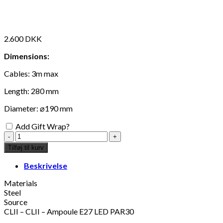
2.600
DKK
Dimensions:
Cables: 3m max
Length: 280 mm
Diameter: ⌀190 mm
Add Gift Wrap?
DCW
éditions
Tilføj til kurv
-
Chaumont
Beskrivelse
nickel
ø19cm
Materials
pendant
Steel
antal
Source
CLII – CLII – Ampoule E27 LED PAR30