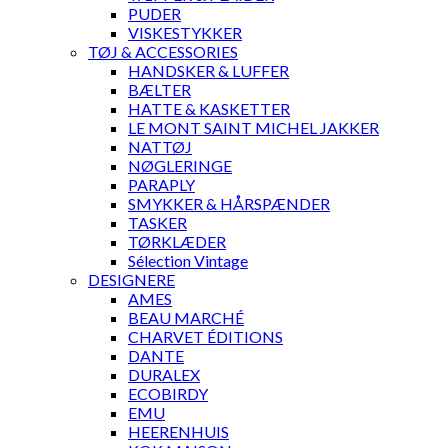
PUDER
VISKESTYKKER
TØJ & ACCESSORIES
HANDSKER & LUFFER
BÆLTER
HATTE & KASKETTER
LE MONT SAINT MICHEL JAKKER
NATTØJ
NØGLERINGE
PARAPLY
SMYKKER & HÅRSPÆNDER
TASKER
TØRKLÆDER
Sélection Vintage
DESIGNERE
AMES
BEAU MARCHÉ
CHARVET ÉDITIONS
DANTE
DURALEX
ECOBIRDY
EMU
HEERENHUIS