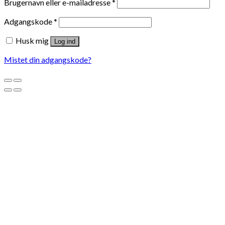
Brugernavn eller e-mailadresse
*
Adgangskode
*
Husk mig
Log ind
Mistet din adgangskode?