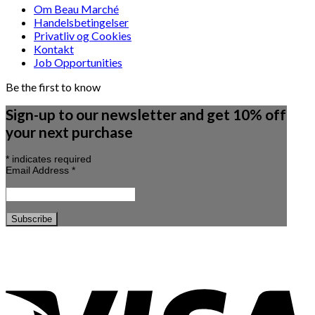
Om Beau Marché
Handelsbetingelser
Privatliv og Cookies
Kontakt
Job Opportunities
Be the first to know
Sign-up to our newsletter and get 10% off
your next purchase
*
indicates required
Email Address
*