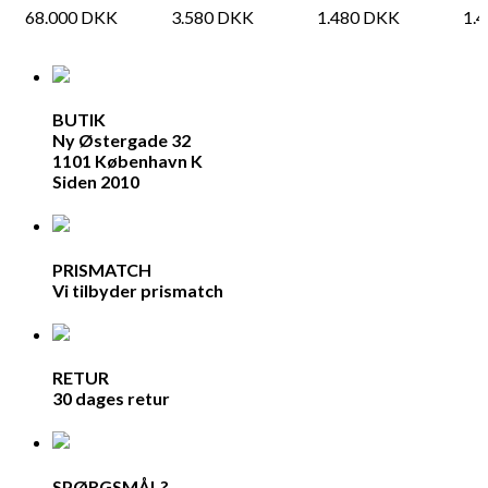
68.000
DKK
3.580
DKK
1.480
DKK
1.
BUTIK
Ny Østergade 32
1101 København K
Siden 2010
PRISMATCH
Vi tilbyder prismatch
RETUR
30 dages retur
SPØRGSMÅL?