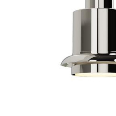
98
DKK
Vælg muligheder
98
Se kurv
Kasse