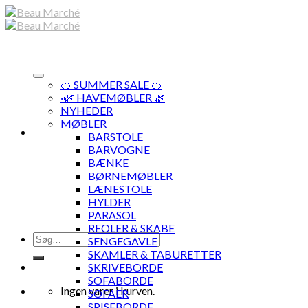
Skip
to
content
🍊 SUMMER SALE 🍊
·🌿 HAVEMØBLER 🌿
NYHEDER
MØBLER
BARSTOLE
BARVOGNE
BÆNKE
BØRNEMØBLER
LÆNESTOLE
HYLDER
PARASOL
REOLER & SKABE
Søg
SENGEGAVLE
efter:
SKAMLER & TABURETTER
SKRIVEBORDE
SOFABORDE
Ingen varer i kurven.
SOFAER
SPISEBORDE