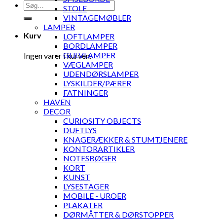
Søg
STOLE
efter:
VINTAGEMØBLER
LAMPER
Kurv
LOFTLAMPER
BORDLAMPER
GULVLAMPER
Ingen varer i kurven.
VÆGLAMPER
UDENDØRSLAMPER
LYSKILDER/PÆRER
FATNINGER
HAVEN
DECOR
CURIOSITY OBJECTS
DUFTLYS
KNAGERÆKKER & STUMTJENERE
KONTORARTIKLER
NOTESBØGER
KORT
KUNST
LYSESTAGER
MOBILE - UROER
PLAKATER
DØRMÅTTER & DØRSTOPPER