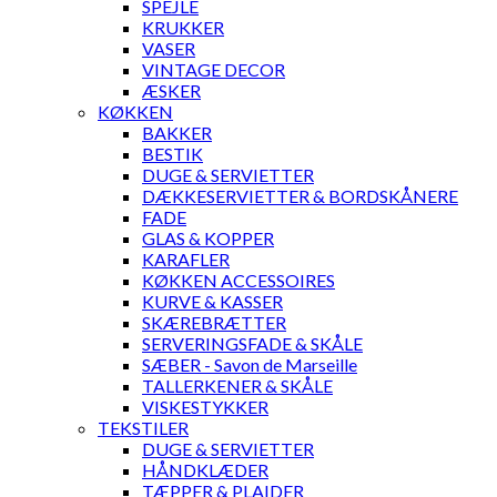
SPEJLE
KRUKKER
VASER
VINTAGE DECOR
ÆSKER
KØKKEN
BAKKER
BESTIK
DUGE & SERVIETTER
DÆKKESERVIETTER & BORDSKÅNERE
FADE
GLAS & KOPPER
KARAFLER
KØKKEN ACCESSOIRES
KURVE & KASSER
SKÆREBRÆTTER
SERVERINGSFADE & SKÅLE
SÆBER - Savon de Marseille
TALLERKENER & SKÅLE
VISKESTYKKER
TEKSTILER
DUGE & SERVIETTER
HÅNDKLÆDER
TÆPPER & PLAIDER