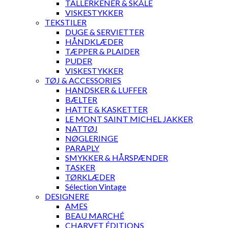
TALLERKENER & SKÅLE
VISKESTYKKER
TEKSTILER
DUGE & SERVIETTER
HÅNDKLÆDER
TÆPPER & PLAIDER
PUDER
VISKESTYKKER
TØJ & ACCESSORIES
HANDSKER & LUFFER
BÆLTER
HATTE & KASKETTER
LE MONT SAINT MICHEL JAKKER
NATTØJ
NØGLERINGE
PARAPLY
SMYKKER & HÅRSPÆNDER
TASKER
TØRKLÆDER
Sélection Vintage
DESIGNERE
AMES
BEAU MARCHÉ
CHARVET ÉDITIONS