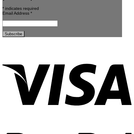
*
indicates required
Email Address
*