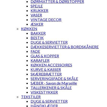
DØRMÅTTER & DØRSTOPPER
SPEJLE
KRUKKER
VASER
VINTAGE DECOR
ÆSKER
KØKKEN
BAKKER
BESTIK
DUGE & SERVIETTER
DÆKKESERVIETTER & BORDSKÅNERE
FADE
GLAS & KOPPER
KARAFLER
KØKKEN ACCESSOIRES
KURVE & KASSER
SKÆREBRÆTTER
SERVERINGSFADE & SKÅLE
SÆBER - Savon de Marseille
TALLERKENER & SKÅLE
VISKESTYKKER
TEKSTILER
DUGE & SERVIETTER
HÅNDKLÆDER