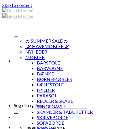
Skip to content
🍊 SUMMER SALE 🍊
·🌿 HAVEMØBLER 🌿
NYHEDER
MØBLER
BARSTOLE
BARVOGNE
BÆNKE
BØRNEMØBLER
LÆNESTOLE
HYLDER
PARASOL
REOLER & SKABE
Søg efter:
SENGEGAVLE
SKAMLER & TABURETTER
SKRIVEBORDE
SOFABORDE
Ingen varer i kurven.
SOFAER