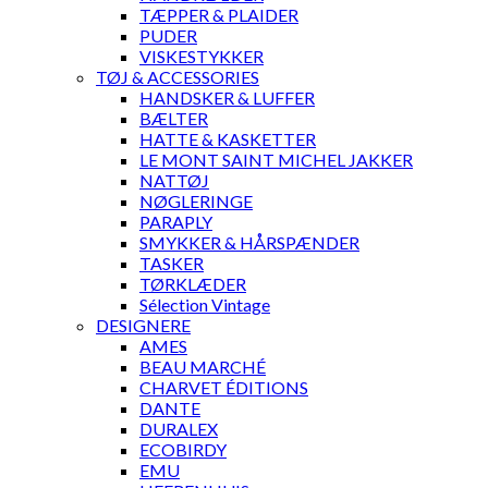
TÆPPER & PLAIDER
PUDER
VISKESTYKKER
TØJ & ACCESSORIES
HANDSKER & LUFFER
BÆLTER
HATTE & KASKETTER
LE MONT SAINT MICHEL JAKKER
NATTØJ
NØGLERINGE
PARAPLY
SMYKKER & HÅRSPÆNDER
TASKER
TØRKLÆDER
Sélection Vintage
DESIGNERE
AMES
BEAU MARCHÉ
CHARVET ÉDITIONS
DANTE
DURALEX
ECOBIRDY
EMU