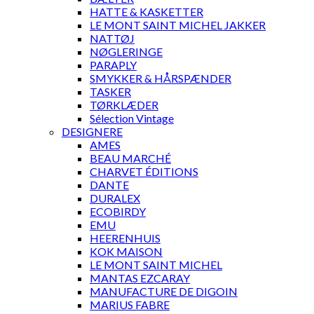
HATTE & KASKETTER
LE MONT SAINT MICHEL JAKKER
NATTØJ
NØGLERINGE
PARAPLY
SMYKKER & HÅRSPÆNDER
TASKER
TØRKLÆDER
Sélection Vintage
DESIGNERE
AMES
BEAU MARCHÉ
CHARVET ÉDITIONS
DANTE
DURALEX
ECOBIRDY
EMU
HEERENHUIS
KOK MAISON
LE MONT SAINT MICHEL
MANTAS EZCARAY
MANUFACTURE DE DIGOIN
MARIUS FABRE