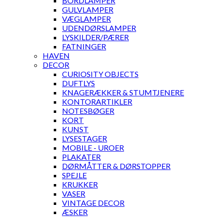
BORDLAMPER
GULVLAMPER
VÆGLAMPER
UDENDØRSLAMPER
LYSKILDER/PÆRER
FATNINGER
HAVEN
DECOR
CURIOSITY OBJECTS
DUFTLYS
KNAGERÆKKER & STUMTJENERE
KONTORARTIKLER
NOTESBØGER
KORT
KUNST
LYSESTAGER
MOBILE - UROER
PLAKATER
DØRMÅTTER & DØRSTOPPER
SPEJLE
KRUKKER
VASER
VINTAGE DECOR
ÆSKER