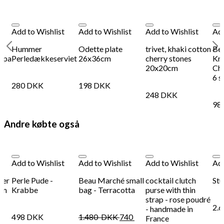
Add to Wishlist
Add to Wishlist
Add to Wishlist
Add
Hummer
Odette plate
trivet, khaki cotton
Be
appa
Perledækkeserviet
26x36cm
cherry stones
Kry
20x20cm
Ch
6 s
280
DKK
198
DKK
248
DKK
98
Andre købte også
Add to Wishlist
Add to Wishlist
Add to Wishlist
Add
ter
Perle Pude -
Beau Marché small
cocktail clutch
Stu
cm
Krabbe
bag - Terracotta
purse with thin
strap - rose poudré
2.
- handmade in
498
DKK
1.480
DKK
740
France