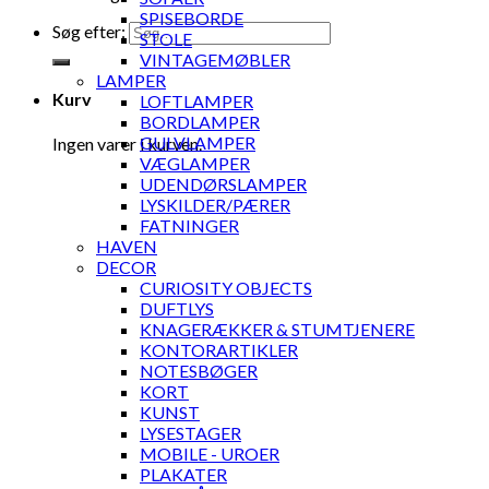
SPISEBORDE
Søg efter:
STOLE
VINTAGEMØBLER
LAMPER
Kurv
LOFTLAMPER
BORDLAMPER
GULVLAMPER
Ingen varer i kurven.
VÆGLAMPER
UDENDØRSLAMPER
LYSKILDER/PÆRER
FATNINGER
HAVEN
DECOR
CURIOSITY OBJECTS
DUFTLYS
KNAGERÆKKER & STUMTJENERE
KONTORARTIKLER
NOTESBØGER
KORT
KUNST
LYSESTAGER
MOBILE - UROER
PLAKATER