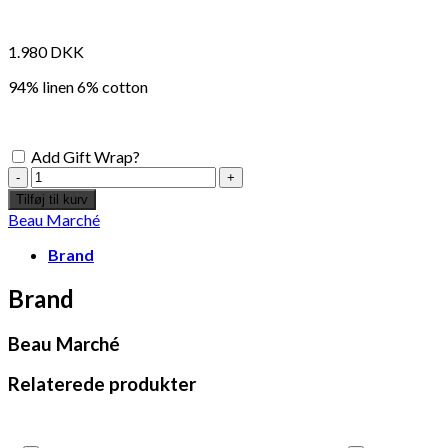
1.980
DKK
94% linen 6% cotton
Add Gift Wrap?
Beau
marché
Tilføj til kurv
embroidered
Beau Marché
table
linen
Brand
180x230
antal
Brand
Beau Marché
Add to Wishlist
Relaterede produkter
Portuguese ceramic butter dish
348
DKK
Tilføj til kurv