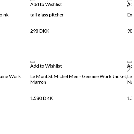
Add to Wishlist
Add
 pink
tall glass pitcher
Emb
298
DKK
98
Add to Wishlist
Add
nuine Work
Le Mont St Michel Men - Genuine Work Jacket,
Le 
Marron
Na
1.580
DKK
1.