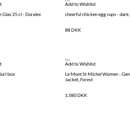
t
Add to Wishlist
Se kurv
Kasse
 Glas 25 cl - Duralex
cheerful chicken egg cups - dark
88
DKK
t
Add to Wishlist
url box
Le Mont St Michel Women - Ge
Jacket, Forest
1.580
DKK