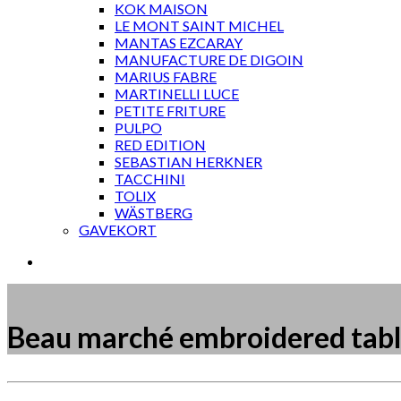
KOK MAISON
LE MONT SAINT MICHEL
MANTAS EZCARAY
MANUFACTURE DE DIGOIN
MARIUS FABRE
MARTINELLI LUCE
PETITE FRITURE
PULPO
RED EDITION
SEBASTIAN HERKNER
TACCHINI
TOLIX
WÄSTBERG
GAVEKORT
Beau marché embroidered tabl
Måske kunne nogle af disse produkter have din inte