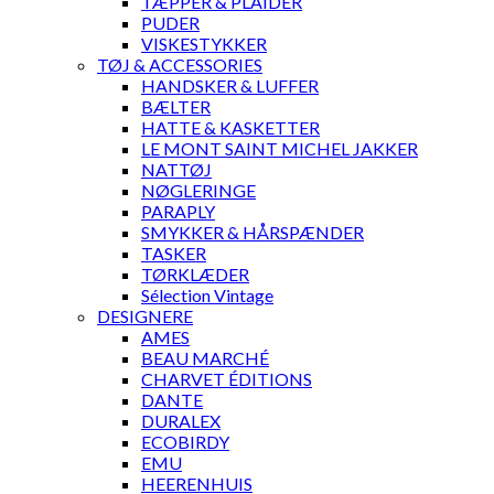
TÆPPER & PLAIDER
PUDER
VISKESTYKKER
TØJ & ACCESSORIES
HANDSKER & LUFFER
BÆLTER
HATTE & KASKETTER
LE MONT SAINT MICHEL JAKKER
NATTØJ
NØGLERINGE
PARAPLY
SMYKKER & HÅRSPÆNDER
TASKER
TØRKLÆDER
Sélection Vintage
DESIGNERE
AMES
BEAU MARCHÉ
CHARVET ÉDITIONS
DANTE
DURALEX
ECOBIRDY
EMU
HEERENHUIS