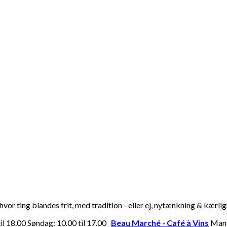
or ting blandes frit, med tradition - eller ej, nytænkning & kærli
til 18.00 Søndag: 10.00 til 17.00
Beau Marché - Café à Vins
Manda