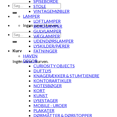
SPISEBORDE
Søg
STOLE
efter:
VINTAGEMØBLER
LAMPER
LOFTLAMPER
Ingen varer i kurven.
BORDLAMPER
GULVLAMPER
Søg
VÆGLAMPER
efter:
UDENDØRSLAMPER
LYSKILDER/PÆRER
Kurv
FATNINGER
HAVEN
DECOR
Ingen varer i kurven.
CURIOSITY OBJECTS
DUFTLYS
KNAGERÆKKER & STUMTJENERE
KONTORARTIKLER
NOTESBØGER
KORT
KUNST
LYSESTAGER
MOBILE - UROER
PLAKATER
DØRMÅTTER & DØRSTOPPER