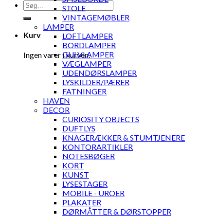
Søg
STOLE
efter:
VINTAGEMØBLER
LAMPER
Kurv
LOFTLAMPER
BORDLAMPER
GULVLAMPER
Ingen varer i kurven.
VÆGLAMPER
UDENDØRSLAMPER
LYSKILDER/PÆRER
FATNINGER
HAVEN
DECOR
CURIOSITY OBJECTS
DUFTLYS
KNAGERÆKKER & STUMTJENERE
KONTORARTIKLER
NOTESBØGER
KORT
KUNST
LYSESTAGER
MOBILE - UROER
PLAKATER
DØRMÅTTER & DØRSTOPPER