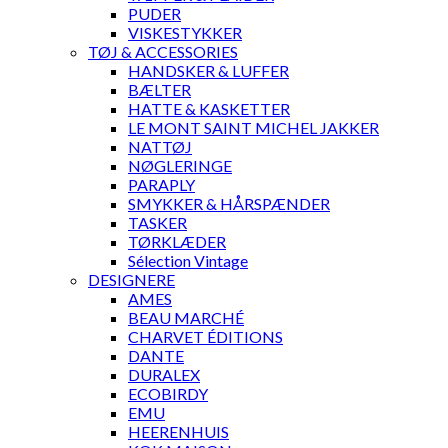
PUDER
VISKESTYKKER
TØJ & ACCESSORIES
HANDSKER & LUFFER
BÆLTER
HATTE & KASKETTER
LE MONT SAINT MICHEL JAKKER
NATTØJ
NØGLERINGE
PARAPLY
SMYKKER & HÅRSPÆNDER
TASKER
TØRKLÆDER
Sélection Vintage
DESIGNERE
AMES
BEAU MARCHÉ
CHARVET ÉDITIONS
DANTE
DURALEX
ECOBIRDY
EMU
HEERENHUIS