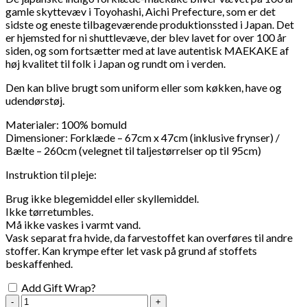
gamle skyttevæv i Toyohashi, Aichi Prefecture, som er det
sidste og eneste tilbageværende produktionssted i Japan. Det
er hjemsted for ni shuttlevæve, der blev lavet for over 100 år
siden, og som fortsætter med at lave autentisk MAEKAKE af
høj kvalitet til folk i Japan og rundt om i verden.
Den kan blive brugt som uniform eller som køkken, have og
udendørstøj.
Materialer: 100% bomuld
Dimensioner: Forklæde – 67cm x 47cm (inklusive frynser) /
Bælte – 260cm (velegnet til taljestørrelser op til 95cm)
Instruktion til pleje:
Brug ikke blegemiddel eller skyllemiddel.
Ikke tørretumbles.
Må ikke vaskes i varmt vand.
Vask separat fra hvide, da farvestoffet kan overføres til andre
stoffer. Kan krympe efter let vask på grund af stoffets
beskaffenhed.
Add Gift Wrap?
Anything