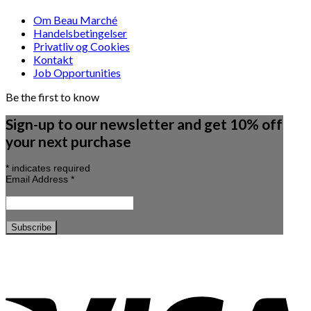
Om Beau Marché
Handelsbetingelser
Privatliv og Cookies
Kontakt
Job Opportunities
Be the first to know
Sign-up to our newsletter and get 10% off
your next purchase
*
indicates required
Email Address
*