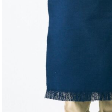
198
DKK
Tilføj til kurv
34
Se kurv
Kasse