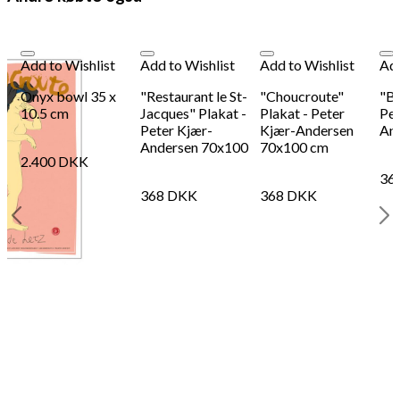
Add to Wishlist
Add to Wishlist
Add to Wishlist
Add
Onyx bowl 35 x
"Restaurant le St-
"Choucroute"
"Ba
10.5 cm
Jacques" Plakat -
Plakat - Peter
Pet
Peter Kjær-
Kjær-Andersen
An
Andersen 70x100
70x100 cm
2.400
DKK
36
368
DKK
368
DKK
er