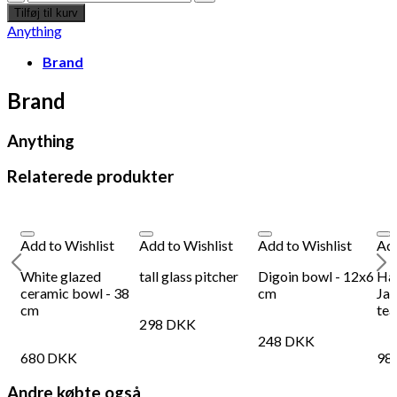
Maekake
Tilføj til kurv
No.
Anything
1
Forklæde
Brand
-
Blå
Brand
antal
Anything
Relaterede produkter
Add to Wishlist
Add to Wishlist
Add to Wishlist
Add
White glazed
tall glass pitcher
Digoin bowl - 12x6
Ha
d
ceramic bowl - 38
cm
Jap
cm
tea
298
DKK
248
DKK
680
DKK
98
Andre købte også