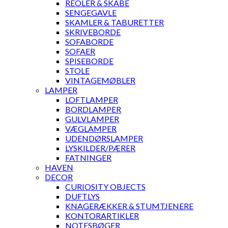
REOLER & SKABE
SENGEGAVLE
SKAMLER & TABURETTER
SKRIVEBORDE
SOFABORDE
SOFAER
SPISEBORDE
STOLE
VINTAGEMØBLER
LAMPER
LOFTLAMPER
BORDLAMPER
GULVLAMPER
VÆGLAMPER
UDENDØRSLAMPER
LYSKILDER/PÆRER
FATNINGER
HAVEN
DECOR
CURIOSITY OBJECTS
DUFTLYS
KNAGERÆKKER & STUMTJENERE
KONTORARTIKLER
NOTESBØGER