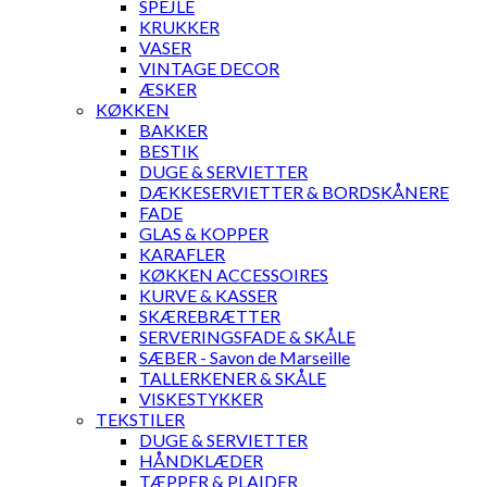
SPEJLE
KRUKKER
VASER
VINTAGE DECOR
ÆSKER
KØKKEN
BAKKER
BESTIK
DUGE & SERVIETTER
DÆKKESERVIETTER & BORDSKÅNERE
FADE
GLAS & KOPPER
KARAFLER
KØKKEN ACCESSOIRES
KURVE & KASSER
SKÆREBRÆTTER
SERVERINGSFADE & SKÅLE
SÆBER - Savon de Marseille
TALLERKENER & SKÅLE
VISKESTYKKER
TEKSTILER
DUGE & SERVIETTER
HÅNDKLÆDER
TÆPPER & PLAIDER