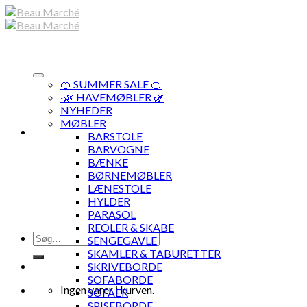
Skip
to
content
🍊 SUMMER SALE 🍊
·🌿 HAVEMØBLER 🌿
NYHEDER
MØBLER
BARSTOLE
BARVOGNE
BÆNKE
BØRNEMØBLER
LÆNESTOLE
HYLDER
PARASOL
REOLER & SKABE
Søg
SENGEGAVLE
efter:
SKAMLER & TABURETTER
SKRIVEBORDE
SOFABORDE
Ingen varer i kurven.
SOFAER
SPISEBORDE