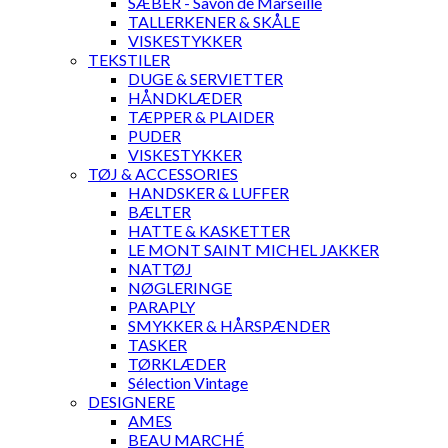
SÆBER - Savon de Marseille
TALLERKENER & SKÅLE
VISKESTYKKER
TEKSTILER
DUGE & SERVIETTER
HÅNDKLÆDER
TÆPPER & PLAIDER
PUDER
VISKESTYKKER
TØJ & ACCESSORIES
HANDSKER & LUFFER
BÆLTER
HATTE & KASKETTER
LE MONT SAINT MICHEL JAKKER
NATTØJ
NØGLERINGE
PARAPLY
SMYKKER & HÅRSPÆNDER
TASKER
TØRKLÆDER
Sélection Vintage
DESIGNERE
AMES
BEAU MARCHÉ