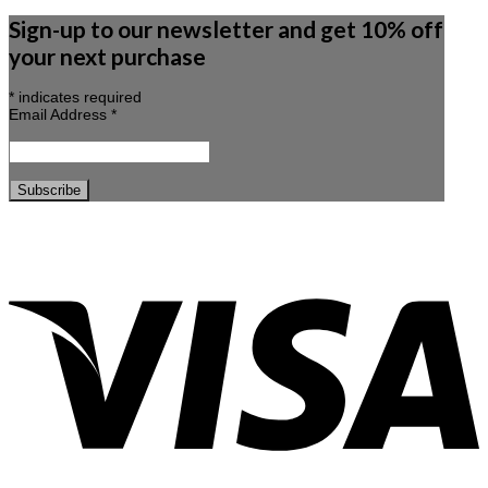
Sign-up to our newsletter and get 10% off
your next purchase
*
indicates required
Email Address
*