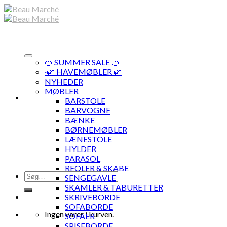
Skip
to
content
🍊 SUMMER SALE 🍊
·🌿 HAVEMØBLER 🌿
NYHEDER
MØBLER
BARSTOLE
BARVOGNE
BÆNKE
BØRNEMØBLER
LÆNESTOLE
HYLDER
PARASOL
REOLER & SKABE
Søg
SENGEGAVLE
efter:
SKAMLER & TABURETTER
SKRIVEBORDE
SOFABORDE
Ingen varer i kurven.
SOFAER
SPISEBORDE