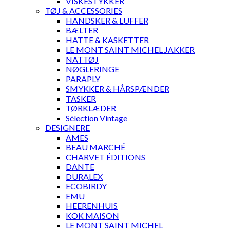
VISKESTYKKER
TØJ & ACCESSORIES
HANDSKER & LUFFER
BÆLTER
HATTE & KASKETTER
LE MONT SAINT MICHEL JAKKER
NATTØJ
NØGLERINGE
PARAPLY
SMYKKER & HÅRSPÆNDER
TASKER
TØRKLÆDER
Sélection Vintage
DESIGNERE
AMES
BEAU MARCHÉ
CHARVET ÉDITIONS
DANTE
DURALEX
ECOBIRDY
EMU
HEERENHUIS
KOK MAISON
LE MONT SAINT MICHEL