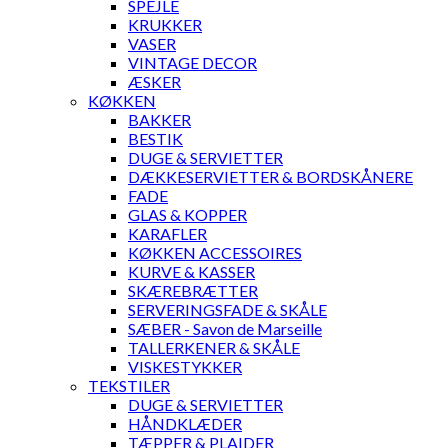
SPEJLE
KRUKKER
VASER
VINTAGE DECOR
ÆSKER
KØKKEN
BAKKER
BESTIK
DUGE & SERVIETTER
DÆKKESERVIETTER & BORDSKÅNERE
FADE
GLAS & KOPPER
KARAFLER
KØKKEN ACCESSOIRES
KURVE & KASSER
SKÆREBRÆTTER
SERVERINGSFADE & SKÅLE
SÆBER - Savon de Marseille
TALLERKENER & SKÅLE
VISKESTYKKER
TEKSTILER
DUGE & SERVIETTER
HÅNDKLÆDER
TÆPPER & PLAIDER