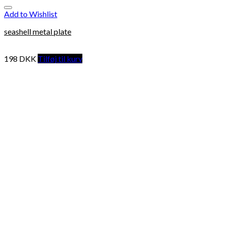
Add to Wishlist
seashell metal plate
198
DKK
Tilføj til kurv