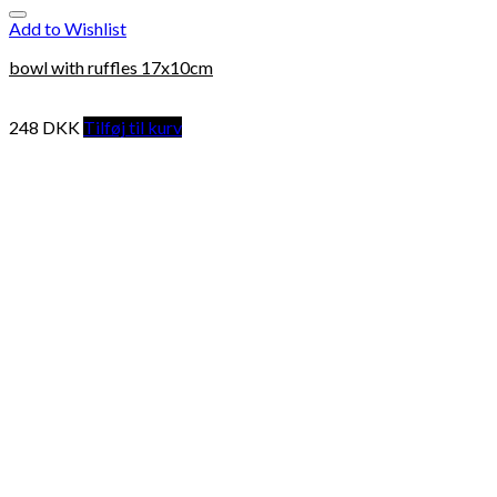
Add to Wishlist
bowl with ruffles 17x10cm
248
DKK
Tilføj til kurv