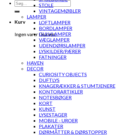
Søg
STOLE
efter:
VINTAGEMØBLER
LAMPER
Kurv
LOFTLAMPER
BORDLAMPER
GULVLAMPER
Ingen varer i kurven.
VÆGLAMPER
UDENDØRSLAMPER
LYSKILDER/PÆRER
FATNINGER
HAVEN
DECOR
CURIOSITY OBJECTS
DUFTLYS
KNAGERÆKKER & STUMTJENERE
KONTORARTIKLER
NOTESBØGER
KORT
KUNST
LYSESTAGER
MOBILE - UROER
PLAKATER
DØRMÅTTER & DØRSTOPPER