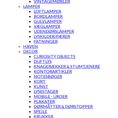
VINTAGEMØBLER
LAMPER
LOFTLAMPER
BORDLAMPER
GULVLAMPER
VÆGLAMPER
UDENDØRSLAMPER
LYSKILDER/PÆRER
FATNINGER
HAVEN
DECOR
CURIOSITY OBJECTS
DUFTLYS
KNAGERÆKKER & STUMTJENERE
KONTORARTIKLER
NOTESBØGER
KORT
KUNST
LYSESTAGER
MOBILE - UROER
PLAKATER
DØRMÅTTER & DØRSTOPPER
SPEJLE
KRUKKER