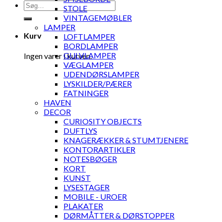
Søg
STOLE
efter:
VINTAGEMØBLER
LAMPER
Kurv
LOFTLAMPER
BORDLAMPER
GULVLAMPER
Ingen varer i kurven.
VÆGLAMPER
UDENDØRSLAMPER
LYSKILDER/PÆRER
FATNINGER
HAVEN
DECOR
CURIOSITY OBJECTS
DUFTLYS
KNAGERÆKKER & STUMTJENERE
KONTORARTIKLER
NOTESBØGER
KORT
KUNST
LYSESTAGER
MOBILE - UROER
PLAKATER
DØRMÅTTER & DØRSTOPPER