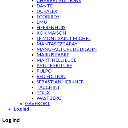
CHARVET ÉDITIONS
DANTE
DURALEX
ECOBIRDY
EMU
HEERENHUIS
KOK MAISON
LE MONT SAINT MICHEL
MANTAS EZCARAY
MANUFACTURE DE DIGOIN
MARIUS FABRE
MARTINELLI LUCE
PETITE FRITURE
PULPO
RED EDITION
SEBASTIAN HERKNER
TACCHINI
TOLIX
WÄSTBERG
GAVEKORT
Log ind
Log ind