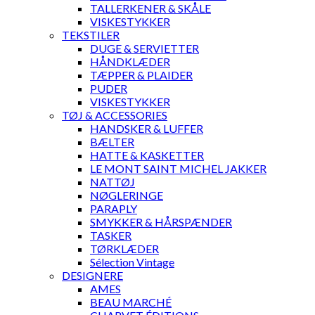
TALLERKENER & SKÅLE
VISKESTYKKER
TEKSTILER
DUGE & SERVIETTER
HÅNDKLÆDER
TÆPPER & PLAIDER
PUDER
VISKESTYKKER
TØJ & ACCESSORIES
HANDSKER & LUFFER
BÆLTER
HATTE & KASKETTER
LE MONT SAINT MICHEL JAKKER
NATTØJ
NØGLERINGE
PARAPLY
SMYKKER & HÅRSPÆNDER
TASKER
TØRKLÆDER
Sélection Vintage
DESIGNERE
AMES
BEAU MARCHÉ