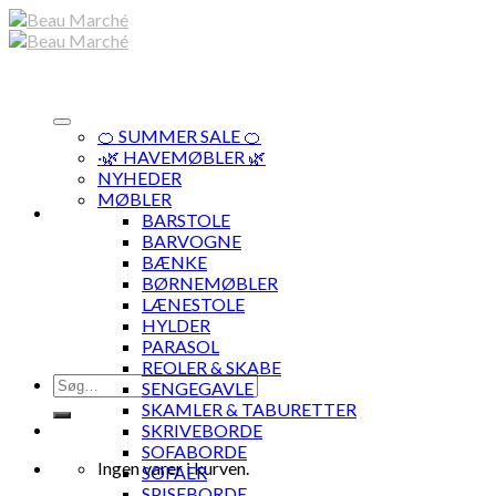
Skip
to
content
🍊 SUMMER SALE 🍊
·🌿 HAVEMØBLER 🌿
NYHEDER
MØBLER
BARSTOLE
BARVOGNE
BÆNKE
BØRNEMØBLER
LÆNESTOLE
HYLDER
PARASOL
REOLER & SKABE
Søg
SENGEGAVLE
efter:
SKAMLER & TABURETTER
SKRIVEBORDE
SOFABORDE
Ingen varer i kurven.
SOFAER
SPISEBORDE