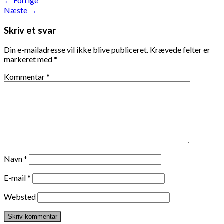
←
Forrige
Næste
→
Skriv et svar
Din e-mailadresse vil ikke blive publiceret.
Krævede felter er
markeret med
*
Kommentar
*
Navn
*
E-mail
*
Websted