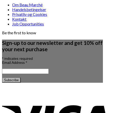
Om Beau Marché
Handelsbetingelser
Privatliv og Cookies
Kontakt
Job Opportunities
Be the first to know
Sign-up to our newsletter and get 10% off
your next purchase
*
indicates required
Email Address
*