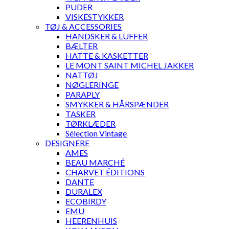
PUDER
VISKESTYKKER
TØJ & ACCESSORIES
HANDSKER & LUFFER
BÆLTER
HATTE & KASKETTER
LE MONT SAINT MICHEL JAKKER
NATTØJ
NØGLERINGE
PARAPLY
SMYKKER & HÅRSPÆNDER
TASKER
TØRKLÆDER
Sélection Vintage
DESIGNERE
AMES
BEAU MARCHÉ
CHARVET ÉDITIONS
DANTE
DURALEX
ECOBIRDY
EMU
HEERENHUIS