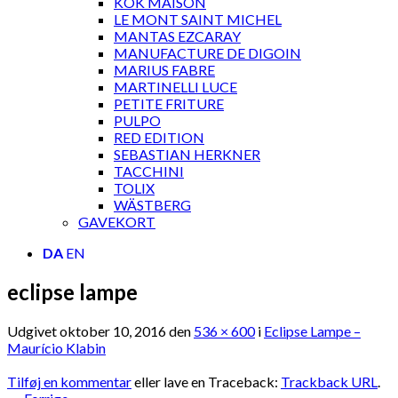
KOK MAISON
LE MONT SAINT MICHEL
MANTAS EZCARAY
MANUFACTURE DE DIGOIN
MARIUS FABRE
MARTINELLI LUCE
PETITE FRITURE
PULPO
RED EDITION
SEBASTIAN HERKNER
TACCHINI
TOLIX
WÄSTBERG
GAVEKORT
DA
EN
eclipse lampe
Udgivet
oktober 10, 2016
den
536 × 600
i
Eclipse Lampe –
Maurício Klabin
Tilføj en kommentar
eller lave en Traceback:
Trackback URL
.