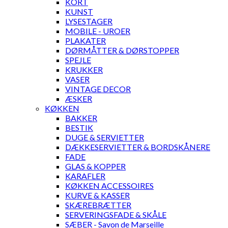
KORT
KUNST
LYSESTAGER
MOBILE - UROER
PLAKATER
DØRMÅTTER & DØRSTOPPER
SPEJLE
KRUKKER
VASER
VINTAGE DECOR
ÆSKER
KØKKEN
BAKKER
BESTIK
DUGE & SERVIETTER
DÆKKESERVIETTER & BORDSKÅNERE
FADE
GLAS & KOPPER
KARAFLER
KØKKEN ACCESSOIRES
KURVE & KASSER
SKÆREBRÆTTER
SERVERINGSFADE & SKÅLE
SÆBER - Savon de Marseille