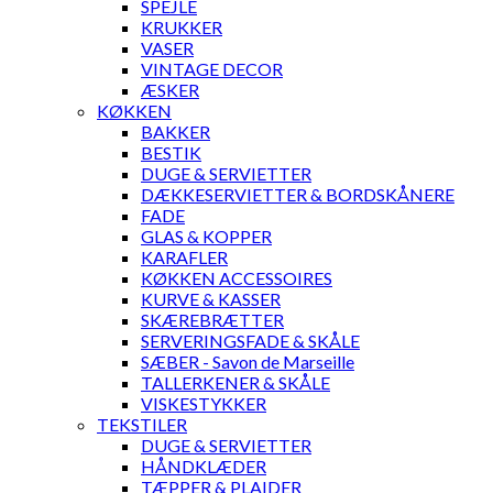
SPEJLE
KRUKKER
VASER
VINTAGE DECOR
ÆSKER
KØKKEN
BAKKER
BESTIK
DUGE & SERVIETTER
DÆKKESERVIETTER & BORDSKÅNERE
FADE
GLAS & KOPPER
KARAFLER
KØKKEN ACCESSOIRES
KURVE & KASSER
SKÆREBRÆTTER
SERVERINGSFADE & SKÅLE
SÆBER - Savon de Marseille
TALLERKENER & SKÅLE
VISKESTYKKER
TEKSTILER
DUGE & SERVIETTER
HÅNDKLÆDER
TÆPPER & PLAIDER