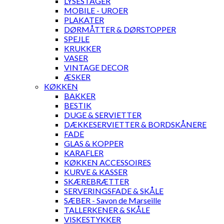
LYSESTAGER
MOBILE - UROER
PLAKATER
DØRMÅTTER & DØRSTOPPER
SPEJLE
KRUKKER
VASER
VINTAGE DECOR
ÆSKER
KØKKEN
BAKKER
BESTIK
DUGE & SERVIETTER
DÆKKESERVIETTER & BORDSKÅNERE
FADE
GLAS & KOPPER
KARAFLER
KØKKEN ACCESSOIRES
KURVE & KASSER
SKÆREBRÆTTER
SERVERINGSFADE & SKÅLE
SÆBER - Savon de Marseille
TALLERKENER & SKÅLE
VISKESTYKKER