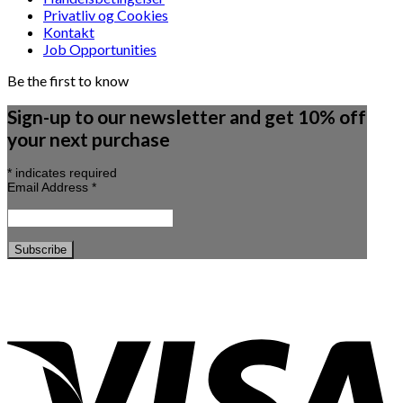
Privatliv og Cookies
Kontakt
Job Opportunities
Be the first to know
Sign-up to our newsletter and get 10% off
your next purchase
*
indicates required
Email Address
*