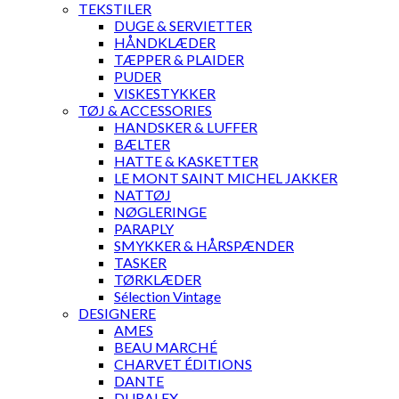
TEKSTILER
DUGE & SERVIETTER
HÅNDKLÆDER
TÆPPER & PLAIDER
PUDER
VISKESTYKKER
TØJ & ACCESSORIES
HANDSKER & LUFFER
BÆLTER
HATTE & KASKETTER
LE MONT SAINT MICHEL JAKKER
NATTØJ
NØGLERINGE
PARAPLY
SMYKKER & HÅRSPÆNDER
TASKER
TØRKLÆDER
Sélection Vintage
DESIGNERE
AMES
BEAU MARCHÉ
CHARVET ÉDITIONS
DANTE
DURALEX