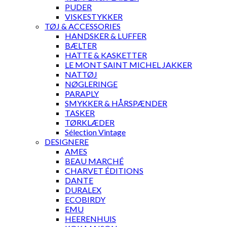
PUDER
VISKESTYKKER
TØJ & ACCESSORIES
HANDSKER & LUFFER
BÆLTER
HATTE & KASKETTER
LE MONT SAINT MICHEL JAKKER
NATTØJ
NØGLERINGE
PARAPLY
SMYKKER & HÅRSPÆNDER
TASKER
TØRKLÆDER
Sélection Vintage
DESIGNERE
AMES
BEAU MARCHÉ
CHARVET ÉDITIONS
DANTE
DURALEX
ECOBIRDY
EMU
HEERENHUIS