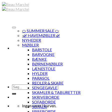
Skip
to
content
🍊 SUMMER SALE 🍊
·🌿 HAVEMØBLER 🌿
NYHEDER
MØBLER
BARSTOLE
BARVOGNE
BÆNKE
BØRNEMØBLER
LÆNESTOLE
HYLDER
PARASOL
REOLER & SKABE
Søg
SENGEGAVLE
efter:
SKAMLER & TABURETTER
SKRIVEBORDE
SOFABORDE
Ingen varer i kurven.
SOFAER
SPISEBORDE