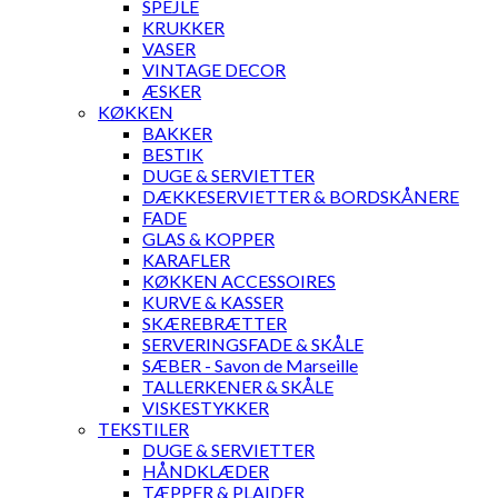
SPEJLE
KRUKKER
VASER
VINTAGE DECOR
ÆSKER
KØKKEN
BAKKER
BESTIK
DUGE & SERVIETTER
DÆKKESERVIETTER & BORDSKÅNERE
FADE
GLAS & KOPPER
KARAFLER
KØKKEN ACCESSOIRES
KURVE & KASSER
SKÆREBRÆTTER
SERVERINGSFADE & SKÅLE
SÆBER - Savon de Marseille
TALLERKENER & SKÅLE
VISKESTYKKER
TEKSTILER
DUGE & SERVIETTER
HÅNDKLÆDER
TÆPPER & PLAIDER