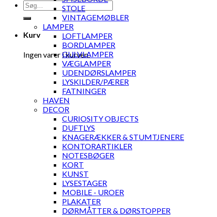
Søg
STOLE
efter:
VINTAGEMØBLER
LAMPER
Kurv
LOFTLAMPER
BORDLAMPER
GULVLAMPER
Ingen varer i kurven.
VÆGLAMPER
UDENDØRSLAMPER
LYSKILDER/PÆRER
FATNINGER
HAVEN
DECOR
CURIOSITY OBJECTS
DUFTLYS
KNAGERÆKKER & STUMTJENERE
KONTORARTIKLER
NOTESBØGER
KORT
KUNST
LYSESTAGER
MOBILE - UROER
PLAKATER
DØRMÅTTER & DØRSTOPPER