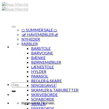
Skip
to
content
🍊 SUMMER SALE 🍊
·🌿 HAVEMØBLER 🌿
NYHEDER
MØBLER
BARSTOLE
BARVOGNE
BÆNKE
BØRNEMØBLER
LÆNESTOLE
HYLDER
PARASOL
REOLER & SKABE
Søg
SENGEGAVLE
efter:
SKAMLER & TABURETTER
SKRIVEBORDE
SOFABORDE
Ingen varer i kurven.
SOFAER
SPISEBORDE