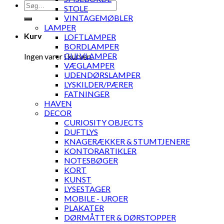
Søg
STOLE
efter:
VINTAGEMØBLER
LAMPER
Kurv
LOFTLAMPER
BORDLAMPER
GULVLAMPER
Ingen varer i kurven.
VÆGLAMPER
UDENDØRSLAMPER
LYSKILDER/PÆRER
FATNINGER
HAVEN
DECOR
CURIOSITY OBJECTS
DUFTLYS
KNAGERÆKKER & STUMTJENERE
KONTORARTIKLER
NOTESBØGER
KORT
KUNST
LYSESTAGER
MOBILE - UROER
PLAKATER
DØRMÅTTER & DØRSTOPPER