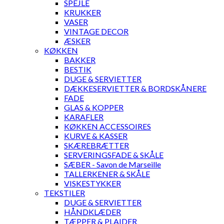
SPEJLE
KRUKKER
VASER
VINTAGE DECOR
ÆSKER
KØKKEN
BAKKER
BESTIK
DUGE & SERVIETTER
DÆKKESERVIETTER & BORDSKÅNERE
FADE
GLAS & KOPPER
KARAFLER
KØKKEN ACCESSOIRES
KURVE & KASSER
SKÆREBRÆTTER
SERVERINGSFADE & SKÅLE
SÆBER - Savon de Marseille
TALLERKENER & SKÅLE
VISKESTYKKER
TEKSTILER
DUGE & SERVIETTER
HÅNDKLÆDER
TÆPPER & PLAIDER