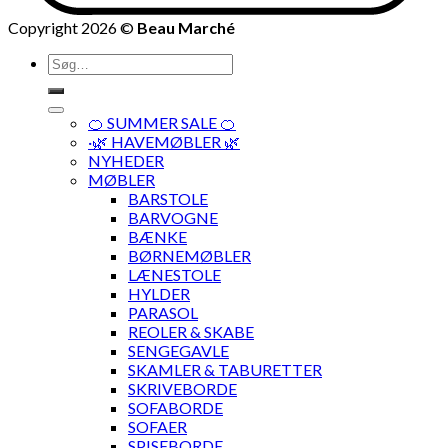
Copyright 2026 ©
Beau Marché
Søg
efter:
🍊 SUMMER SALE 🍊
·🌿 HAVEMØBLER 🌿
NYHEDER
MØBLER
BARSTOLE
BARVOGNE
BÆNKE
BØRNEMØBLER
LÆNESTOLE
HYLDER
PARASOL
REOLER & SKABE
SENGEGAVLE
SKAMLER & TABURETTER
SKRIVEBORDE
SOFABORDE
SOFAER
SPISEBORDE