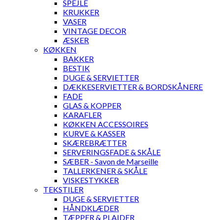
SPEJLE
KRUKKER
VASER
VINTAGE DECOR
ÆSKER
KØKKEN
BAKKER
BESTIK
DUGE & SERVIETTER
DÆKKESERVIETTER & BORDSKÅNERE
FADE
GLAS & KOPPER
KARAFLER
KØKKEN ACCESSOIRES
KURVE & KASSER
SKÆREBRÆTTER
SERVERINGSFADE & SKÅLE
SÆBER - Savon de Marseille
TALLERKENER & SKÅLE
VISKESTYKKER
TEKSTILER
DUGE & SERVIETTER
HÅNDKLÆDER
TÆPPER & PLAIDER