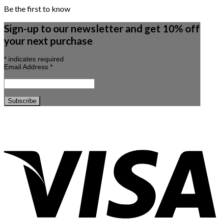
Be the first to know
Sign-up to our newsletter and get 10% off
your next purchase
*
indicates required
Email Address
*