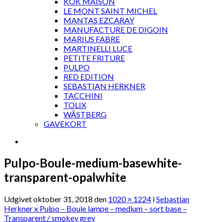
KOK MAISON
LE MONT SAINT MICHEL
MANTAS EZCARAY
MANUFACTURE DE DIGOIN
MARIUS FABRE
MARTINELLI LUCE
PETITE FRITURE
PULPO
RED EDITION
SEBASTIAN HERKNER
TACCHINI
TOLIX
WÄSTBERG
GAVEKORT
Pulpo-Boule-medium-basewhite-
transparent-opalwhite
Udgivet
oktober 31, 2018
den
1020 × 1224
i
Sebastian
Herkner x Pulpo – Boule lampe – medium – sort base –
Transparent / smokey grey