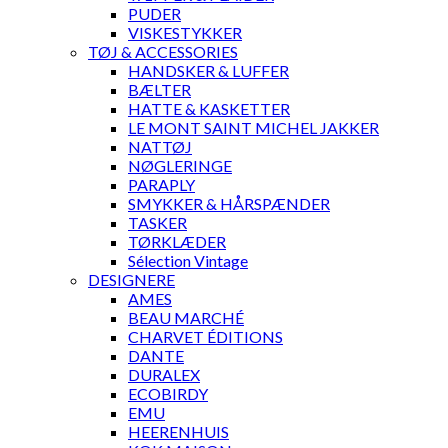
PUDER
VISKESTYKKER
TØJ & ACCESSORIES
HANDSKER & LUFFER
BÆLTER
HATTE & KASKETTER
LE MONT SAINT MICHEL JAKKER
NATTØJ
NØGLERINGE
PARAPLY
SMYKKER & HÅRSPÆNDER
TASKER
TØRKLÆDER
Sélection Vintage
DESIGNERE
AMES
BEAU MARCHÉ
CHARVET ÉDITIONS
DANTE
DURALEX
ECOBIRDY
EMU
HEERENHUIS