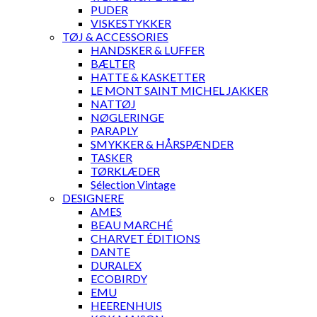
PUDER
VISKESTYKKER
TØJ & ACCESSORIES
HANDSKER & LUFFER
BÆLTER
HATTE & KASKETTER
LE MONT SAINT MICHEL JAKKER
NATTØJ
NØGLERINGE
PARAPLY
SMYKKER & HÅRSPÆNDER
TASKER
TØRKLÆDER
Sélection Vintage
DESIGNERE
AMES
BEAU MARCHÉ
CHARVET ÉDITIONS
DANTE
DURALEX
ECOBIRDY
EMU
HEERENHUIS