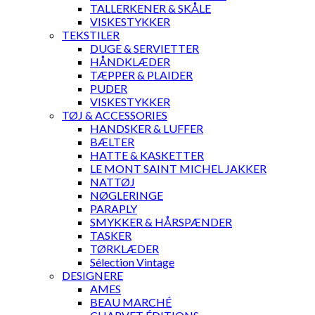
TALLERKENER & SKÅLE
VISKESTYKKER
TEKSTILER
DUGE & SERVIETTER
HÅNDKLÆDER
TÆPPER & PLAIDER
PUDER
VISKESTYKKER
TØJ & ACCESSORIES
HANDSKER & LUFFER
BÆLTER
HATTE & KASKETTER
LE MONT SAINT MICHEL JAKKER
NATTØJ
NØGLERINGE
PARAPLY
SMYKKER & HÅRSPÆNDER
TASKER
TØRKLÆDER
Sélection Vintage
DESIGNERE
AMES
BEAU MARCHÉ