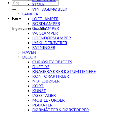
Søg
STOLE
efter:
VINTAGEMØBLER
LAMPER
Kurv
LOFTLAMPER
BORDLAMPER
GULVLAMPER
Ingen varer i kurven.
VÆGLAMPER
UDENDØRSLAMPER
LYSKILDER/PÆRER
FATNINGER
HAVEN
DECOR
CURIOSITY OBJECTS
DUFTLYS
KNAGERÆKKER & STUMTJENERE
KONTORARTIKLER
NOTESBØGER
KORT
KUNST
LYSESTAGER
MOBILE - UROER
PLAKATER
DØRMÅTTER & DØRSTOPPER