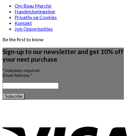
Om Beau Marché
Handelsbetingelser
Privatliv og Cookies
Kontakt
Job Opportunities
Be the first to know
Sign-up to our newsletter and get 10% off
your next purchase
*
indicates required
Email Address
*