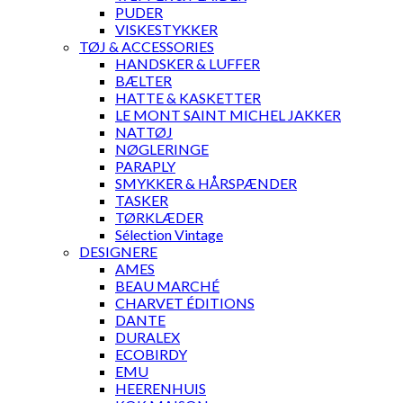
PUDER
VISKESTYKKER
TØJ & ACCESSORIES
HANDSKER & LUFFER
BÆLTER
HATTE & KASKETTER
LE MONT SAINT MICHEL JAKKER
NATTØJ
NØGLERINGE
PARAPLY
SMYKKER & HÅRSPÆNDER
TASKER
TØRKLÆDER
Sélection Vintage
DESIGNERE
AMES
BEAU MARCHÉ
CHARVET ÉDITIONS
DANTE
DURALEX
ECOBIRDY
EMU
HEERENHUIS