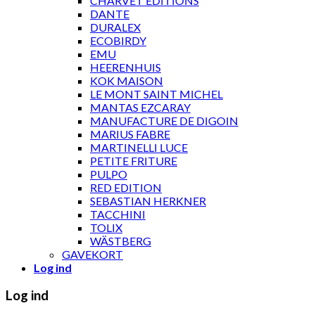
CHARVET ÉDITIONS
DANTE
DURALEX
ECOBIRDY
EMU
HEERENHUIS
KOK MAISON
LE MONT SAINT MICHEL
MANTAS EZCARAY
MANUFACTURE DE DIGOIN
MARIUS FABRE
MARTINELLI LUCE
PETITE FRITURE
PULPO
RED EDITION
SEBASTIAN HERKNER
TACCHINI
TOLIX
WÄSTBERG
GAVEKORT
Log ind
Log ind