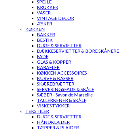
SPEJLE
KRUKKER
VASER
VINTAGE DECOR
ÆSKER
KØKKEN
BAKKER
BESTIK
DUGE & SERVIETTER
DÆKKESERVIETTER & BORDSKÅNERE
FADE
GLAS & KOPPER
KARAFLER
KØKKEN ACCESSOIRES
KURVE & KASSER
SKÆREBRÆTTER
SERVERINGSFADE & SKÅLE
SÆBER - Savon de Marseille
TALLERKENER & SKÅLE
VISKESTYKKER
TEKSTILER
DUGE & SERVIETTER
HÅNDKLÆDER
TÆPPER & PLAIDER