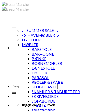
Skip
to
content
🍊 SUMMER SALE 🍊
·🌿 HAVEMØBLER 🌿
NYHEDER
MØBLER
BARSTOLE
BARVOGNE
BÆNKE
BØRNEMØBLER
LÆNESTOLE
HYLDER
PARASOL
REOLER & SKABE
Søg
SENGEGAVLE
efter:
SKAMLER & TABURETTER
SKRIVEBORDE
SOFABORDE
Ingen varer i kurven.
SOFAER
SPISEBORDE