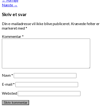
←
Forrige
Næste
→
Skriv et svar
Din e-mailadresse vil ikke blive publiceret.
Krævede felter er
markeret med
*
Kommentar
*
Navn
*
E-mail
*
Websted