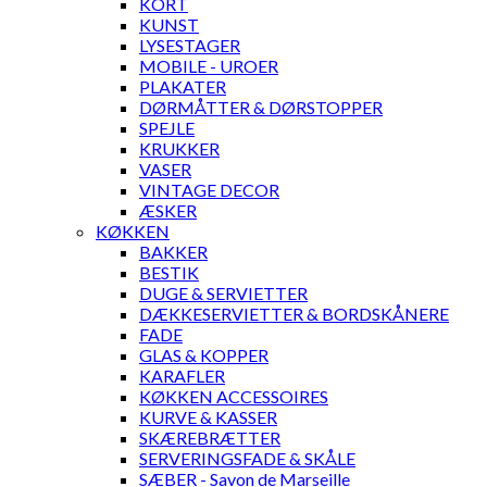
KORT
KUNST
LYSESTAGER
MOBILE - UROER
PLAKATER
DØRMÅTTER & DØRSTOPPER
SPEJLE
KRUKKER
VASER
VINTAGE DECOR
ÆSKER
KØKKEN
BAKKER
BESTIK
DUGE & SERVIETTER
DÆKKESERVIETTER & BORDSKÅNERE
FADE
GLAS & KOPPER
KARAFLER
KØKKEN ACCESSOIRES
KURVE & KASSER
SKÆREBRÆTTER
SERVERINGSFADE & SKÅLE
SÆBER - Savon de Marseille