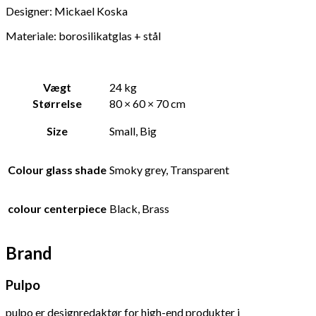
Designer: Mickael Koska
Materiale: borosilikatglas + stål
Vægt
24 kg
Størrelse
80 × 60 × 70 cm
Size
Small, Big
Colour glass shade
Smoky grey, Transparent
colour centerpiece
Black, Brass
Brand
Pulpo
pulpo er designredaktør for high-end produkter i