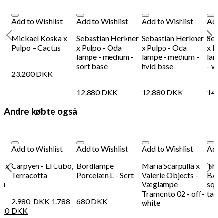
Add to Wishlist
Add to Wishlist
Add to Wishlist
Add
o -
Mickael Koska x
Sebastian Herkner
Sebastian Herkner
Seb
Pulpo – Cactus
x Pulpo - Oda
x Pulpo - Oda
x P
lampe - medium -
lampe - medium -
lam
sort base
hvid base
- w
23.200
DKK
12.880
DKK
12.880
DKK
14
Andre købte også
Add to Wishlist
Add to Wishlist
Add to Wishlist
Add
r x
Carpyen - El Cubo,
Bordlampe
Maria Scarpulla x
Th
-
Terracotta
Porcelæn L - Sort
Valerie Objects -
BA
lu
Væglampe
sq
Tramonto 02 - off-
tab
2.980
DKK
1.788
680
DKK
white
080
DKK