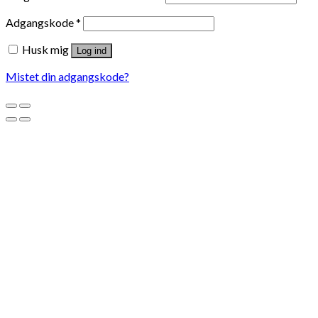
Adgangskode
*
Husk mig
Log ind
Mistet din adgangskode?