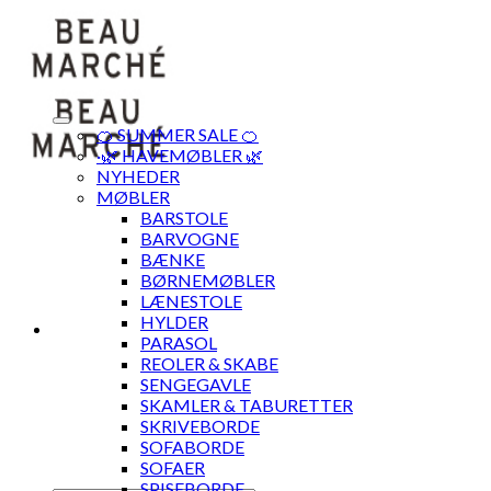
Skip
to
content
🍊 SUMMER SALE 🍊
·🌿 HAVEMØBLER 🌿
NYHEDER
MØBLER
BARSTOLE
BARVOGNE
BÆNKE
BØRNEMØBLER
LÆNESTOLE
HYLDER
PARASOL
REOLER & SKABE
SENGEGAVLE
SKAMLER & TABURETTER
SKRIVEBORDE
SOFABORDE
SOFAER
SPISEBORDE