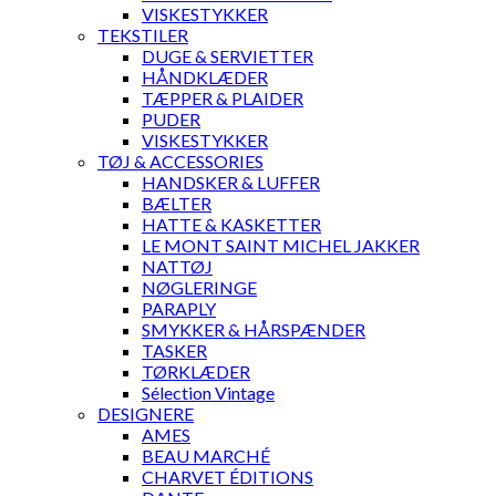
VISKESTYKKER
TEKSTILER
DUGE & SERVIETTER
HÅNDKLÆDER
TÆPPER & PLAIDER
PUDER
VISKESTYKKER
TØJ & ACCESSORIES
HANDSKER & LUFFER
BÆLTER
HATTE & KASKETTER
LE MONT SAINT MICHEL JAKKER
NATTØJ
NØGLERINGE
PARAPLY
SMYKKER & HÅRSPÆNDER
TASKER
TØRKLÆDER
Sélection Vintage
DESIGNERE
AMES
BEAU MARCHÉ
CHARVET ÉDITIONS