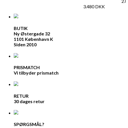
2.
3.480
DKK
BUTIK
Ny Østergade 32
1101 København K
Siden 2010
PRISMATCH
Vi tilbyder prismatch
RETUR
30 dages retur
SPØRGSMÅL?