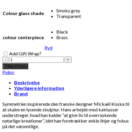
Smoky grey
Colour glass shade
Transparent
Black
colour centerpiece
Brass
Ryd
Add Gift Wrap?
Mickael
Koska
Tilføj til kurv
x
Pulpo
Pulpo
–
Beskrivelse
Cactus
Yderligere information
antal
Brand
Symmetrien inspirerede den franske designer Mickaël Koska til
at skabe en lysende skulptur. Hans arbejde med kaktusser
understreger, hvad han kalder “at give liv til overraskende
naturlige kreationer”, idet han foretrækker enkle linjer og fokus
på det væsentlige.