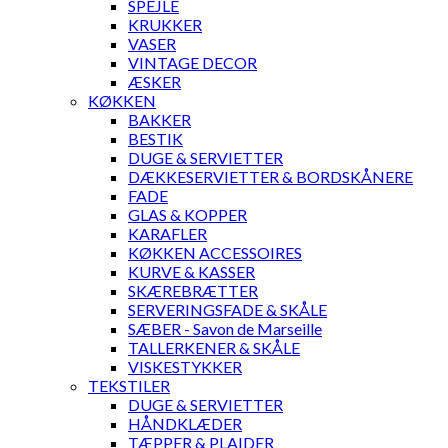
SPEJLE
KRUKKER
VASER
VINTAGE DECOR
ÆSKER
KØKKEN
BAKKER
BESTIK
DUGE & SERVIETTER
DÆKKESERVIETTER & BORDSKÅNERE
FADE
GLAS & KOPPER
KARAFLER
KØKKEN ACCESSOIRES
KURVE & KASSER
SKÆREBRÆTTER
SERVERINGSFADE & SKÅLE
SÆBER - Savon de Marseille
TALLERKENER & SKÅLE
VISKESTYKKER
TEKSTILER
DUGE & SERVIETTER
HÅNDKLÆDER
TÆPPER & PLAIDER