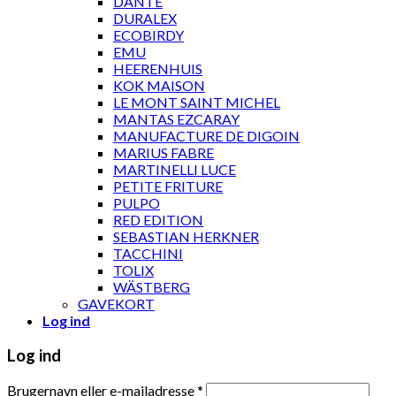
DANTE
DURALEX
ECOBIRDY
EMU
HEERENHUIS
KOK MAISON
LE MONT SAINT MICHEL
MANTAS EZCARAY
MANUFACTURE DE DIGOIN
MARIUS FABRE
MARTINELLI LUCE
PETITE FRITURE
PULPO
RED EDITION
SEBASTIAN HERKNER
TACCHINI
TOLIX
WÄSTBERG
GAVEKORT
Log ind
Log ind
Brugernavn eller e-mailadresse
*