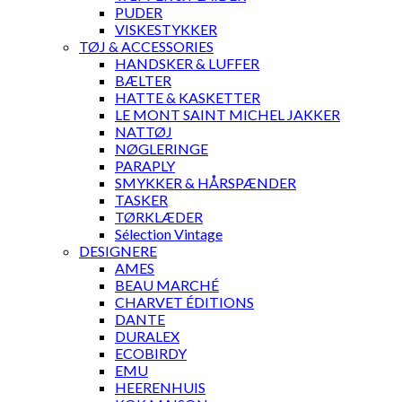
PUDER
VISKESTYKKER
TØJ & ACCESSORIES
HANDSKER & LUFFER
BÆLTER
HATTE & KASKETTER
LE MONT SAINT MICHEL JAKKER
NATTØJ
NØGLERINGE
PARAPLY
SMYKKER & HÅRSPÆNDER
TASKER
TØRKLÆDER
Sélection Vintage
DESIGNERE
AMES
BEAU MARCHÉ
CHARVET ÉDITIONS
DANTE
DURALEX
ECOBIRDY
EMU
HEERENHUIS