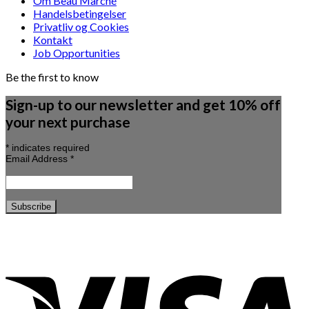
Om Beau Marché
Handelsbetingelser
Privatliv og Cookies
Kontakt
Job Opportunities
Be the first to know
Sign-up to our newsletter and get 10% off
your next purchase
*
indicates required
Email Address
*