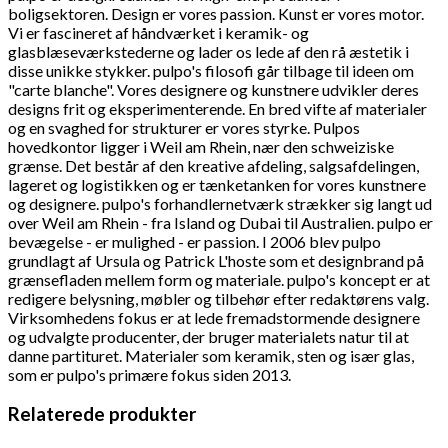
boligsektoren. Design er vores passion. Kunst er vores motor.
Vi er fascineret af håndværket i keramik- og
glasblæseværkstederne og lader os lede af den rå æstetik i
disse unikke stykker. pulpo's filosofi går tilbage til ideen om
"carte blanche". Vores designere og kunstnere udvikler deres
designs frit og eksperimenterende. En bred vifte af materialer
og en svaghed for strukturer er vores styrke. Pulpos
hovedkontor ligger i Weil am Rhein, nær den schweiziske
grænse. Det består af den kreative afdeling, salgsafdelingen,
lageret og logistikken og er tænketanken for vores kunstnere
og designere. pulpo's forhandlernetværk strækker sig langt ud
over Weil am Rhein - fra Island og Dubai til Australien. pulpo er
bevægelse - er mulighed - er passion. I 2006 blev pulpo
grundlagt af Ursula og Patrick L'hoste som et designbrand på
grænsefladen mellem form og materiale. pulpo's koncept er at
redigere belysning, møbler og tilbehør efter redaktørens valg.
Virksomhedens fokus er at lede fremadstormende designere
og udvalgte producenter, der bruger materialets natur til at
danne partituret. Materialer som keramik, sten og især glas,
som er pulpo's primære fokus siden 2013.
Relaterede produkter