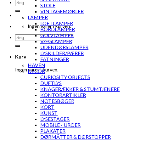
Søg
STOLE
efter:
VINTAGEMØBLER
LAMPER
LOFTLAMPER
Ingen varer i kurven.
BORDLAMPER
GULVLAMPER
Søg
VÆGLAMPER
efter:
UDENDØRSLAMPER
LYSKILDER/PÆRER
Kurv
FATNINGER
HAVEN
Ingen varer i kurven.
DECOR
CURIOSITY OBJECTS
DUFTLYS
KNAGERÆKKER & STUMTJENERE
KONTORARTIKLER
NOTESBØGER
KORT
KUNST
LYSESTAGER
MOBILE - UROER
PLAKATER
DØRMÅTTER & DØRSTOPPER