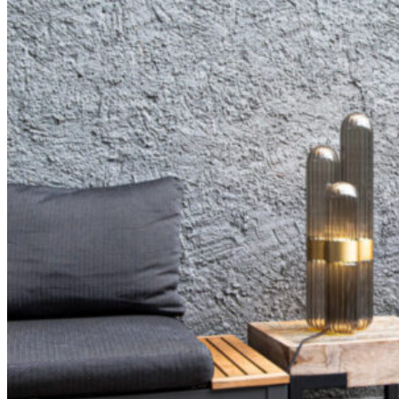
380
DKK
Tilføj til kurv
36
Se kurv
Kasse