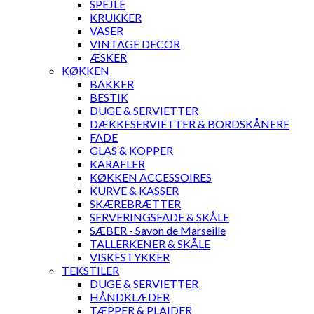
SPEJLE
KRUKKER
VASER
VINTAGE DECOR
ÆSKER
KØKKEN
BAKKER
BESTIK
DUGE & SERVIETTER
DÆKKESERVIETTER & BORDSKÅNERE
FADE
GLAS & KOPPER
KARAFLER
KØKKEN ACCESSOIRES
KURVE & KASSER
SKÆREBRÆTTER
SERVERINGSFADE & SKÅLE
SÆBER - Savon de Marseille
TALLERKENER & SKÅLE
VISKESTYKKER
TEKSTILER
DUGE & SERVIETTER
HÅNDKLÆDER
TÆPPER & PLAIDER