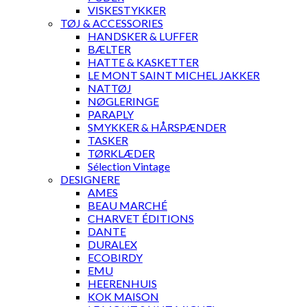
VISKESTYKKER
TØJ & ACCESSORIES
HANDSKER & LUFFER
BÆLTER
HATTE & KASKETTER
LE MONT SAINT MICHEL JAKKER
NATTØJ
NØGLERINGE
PARAPLY
SMYKKER & HÅRSPÆNDER
TASKER
TØRKLÆDER
Sélection Vintage
DESIGNERE
AMES
BEAU MARCHÉ
CHARVET ÉDITIONS
DANTE
DURALEX
ECOBIRDY
EMU
HEERENHUIS
KOK MAISON