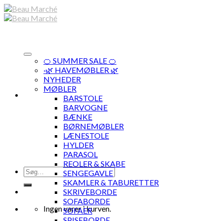
Skip
to
content
🍊 SUMMER SALE 🍊
·🌿 HAVEMØBLER 🌿
NYHEDER
MØBLER
BARSTOLE
BARVOGNE
BÆNKE
BØRNEMØBLER
LÆNESTOLE
HYLDER
PARASOL
REOLER & SKABE
Søg
SENGEGAVLE
efter:
SKAMLER & TABURETTER
SKRIVEBORDE
SOFABORDE
Ingen varer i kurven.
SOFAER
SPISEBORDE