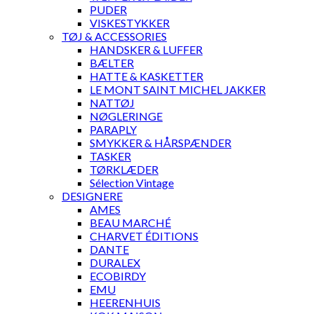
PUDER
VISKESTYKKER
TØJ & ACCESSORIES
HANDSKER & LUFFER
BÆLTER
HATTE & KASKETTER
LE MONT SAINT MICHEL JAKKER
NATTØJ
NØGLERINGE
PARAPLY
SMYKKER & HÅRSPÆNDER
TASKER
TØRKLÆDER
Sélection Vintage
DESIGNERE
AMES
BEAU MARCHÉ
CHARVET ÉDITIONS
DANTE
DURALEX
ECOBIRDY
EMU
HEERENHUIS