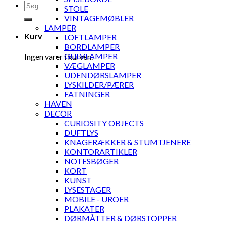
Søg
STOLE
efter:
VINTAGEMØBLER
LAMPER
Kurv
LOFTLAMPER
BORDLAMPER
GULVLAMPER
Ingen varer i kurven.
VÆGLAMPER
UDENDØRSLAMPER
LYSKILDER/PÆRER
FATNINGER
HAVEN
DECOR
CURIOSITY OBJECTS
DUFTLYS
KNAGERÆKKER & STUMTJENERE
KONTORARTIKLER
NOTESBØGER
KORT
KUNST
LYSESTAGER
MOBILE - UROER
PLAKATER
DØRMÅTTER & DØRSTOPPER