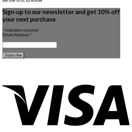
Sign-up to our newsletter and get 10% off
your next purchase
*
indicates required
Email Address
*