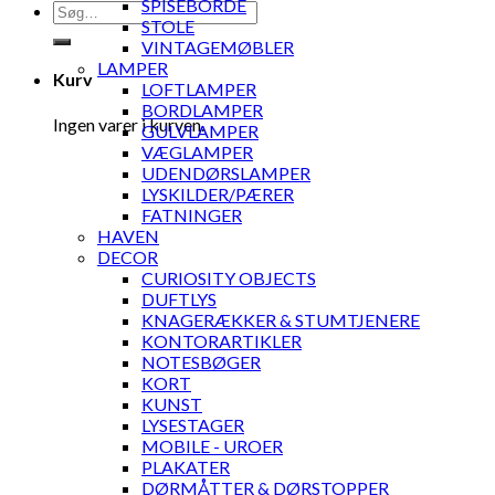
SPISEBORDE
Søg
STOLE
efter:
VINTAGEMØBLER
LAMPER
Kurv
LOFTLAMPER
BORDLAMPER
Ingen varer i kurven.
GULVLAMPER
VÆGLAMPER
UDENDØRSLAMPER
LYSKILDER/PÆRER
FATNINGER
HAVEN
DECOR
CURIOSITY OBJECTS
DUFTLYS
KNAGERÆKKER & STUMTJENERE
KONTORARTIKLER
NOTESBØGER
KORT
KUNST
LYSESTAGER
MOBILE - UROER
PLAKATER
DØRMÅTTER & DØRSTOPPER