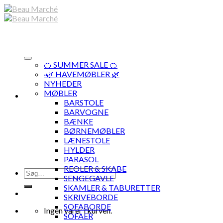
Skip
to
content
🍊 SUMMER SALE 🍊
·🌿 HAVEMØBLER 🌿
NYHEDER
MØBLER
BARSTOLE
BARVOGNE
BÆNKE
BØRNEMØBLER
LÆNESTOLE
HYLDER
PARASOL
REOLER & SKABE
Søg
SENGEGAVLE
efter:
SKAMLER & TABURETTER
SKRIVEBORDE
SOFABORDE
Ingen varer i kurven.
SOFAER