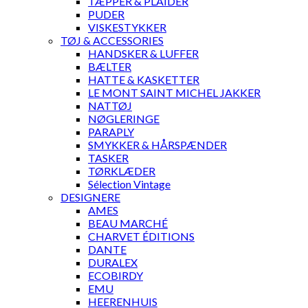
TÆPPER & PLAIDER
PUDER
VISKESTYKKER
TØJ & ACCESSORIES
HANDSKER & LUFFER
BÆLTER
HATTE & KASKETTER
LE MONT SAINT MICHEL JAKKER
NATTØJ
NØGLERINGE
PARAPLY
SMYKKER & HÅRSPÆNDER
TASKER
TØRKLÆDER
Sélection Vintage
DESIGNERE
AMES
BEAU MARCHÉ
CHARVET ÉDITIONS
DANTE
DURALEX
ECOBIRDY
EMU
HEERENHUIS