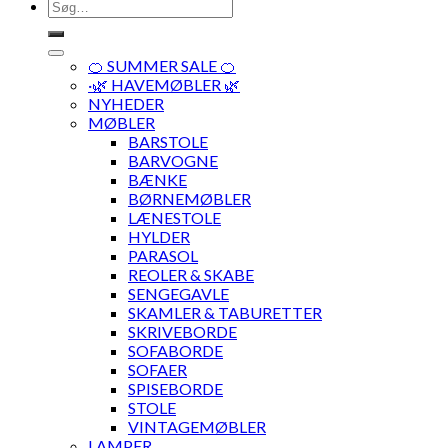
Søg
efter:
🍊 SUMMER SALE 🍊
·🌿 HAVEMØBLER 🌿
NYHEDER
MØBLER
BARSTOLE
BARVOGNE
BÆNKE
BØRNEMØBLER
LÆNESTOLE
HYLDER
PARASOL
REOLER & SKABE
SENGEGAVLE
SKAMLER & TABURETTER
SKRIVEBORDE
SOFABORDE
SOFAER
SPISEBORDE
STOLE
VINTAGEMØBLER
LAMPER