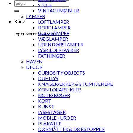
Søg
STOLE
efter:
VINTAGEMØBLER
LAMPER
Kurv
LOFTLAMPER
BORDLAMPER
GULVLAMPER
Ingen varer i kurven.
VÆGLAMPER
UDENDØRSLAMPER
LYSKILDER/PÆRER
FATNINGER
HAVEN
DECOR
CURIOSITY OBJECTS
DUFTLYS
KNAGERÆKKER & STUMTJENERE
KONTORARTIKLER
NOTESBØGER
KORT
KUNST
LYSESTAGER
MOBILE - UROER
PLAKATER
DØRMÅTTER & DØRSTOPPER