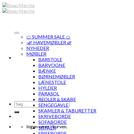
Skip
to
content
🍊 SUMMER SALE 🍊
·🌿 HAVEMØBLER 🌿
NYHEDER
MØBLER
BARSTOLE
BARVOGNE
BÆNKE
BØRNEMØBLER
LÆNESTOLE
HYLDER
PARASOL
REOLER & SKABE
Søg
SENGEGAVLE
efter:
SKAMLER & TABURETTER
SKRIVEBORDE
SOFABORDE
Ingen varer i kurven.
SOFAER
SPISEBORDE