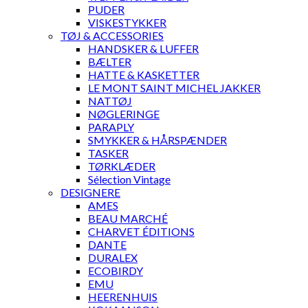
PUDER
VISKESTYKKER
TØJ & ACCESSORIES
HANDSKER & LUFFER
BÆLTER
HATTE & KASKETTER
LE MONT SAINT MICHEL JAKKER
NATTØJ
NØGLERINGE
PARAPLY
SMYKKER & HÅRSPÆNDER
TASKER
TØRKLÆDER
Sélection Vintage
DESIGNERE
AMES
BEAU MARCHÉ
CHARVET ÉDITIONS
DANTE
DURALEX
ECOBIRDY
EMU
HEERENHUIS