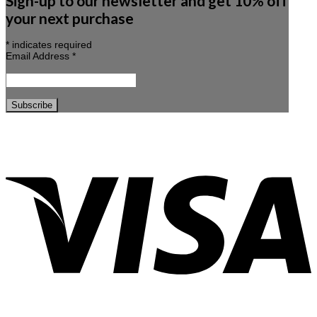
Sign-up to our newsletter and get 10% off
your next purchase
*
indicates required
Email Address
*