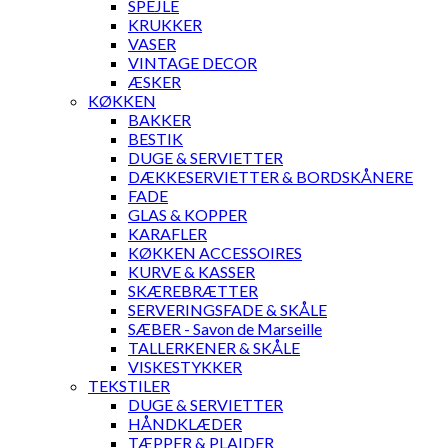
SPEJLE
KRUKKER
VASER
VINTAGE DECOR
ÆSKER
KØKKEN
BAKKER
BESTIK
DUGE & SERVIETTER
DÆKKESERVIETTER & BORDSKÅNERE
FADE
GLAS & KOPPER
KARAFLER
KØKKEN ACCESSOIRES
KURVE & KASSER
SKÆREBRÆTTER
SERVERINGSFADE & SKÅLE
SÆBER - Savon de Marseille
TALLERKENER & SKÅLE
VISKESTYKKER
TEKSTILER
DUGE & SERVIETTER
HÅNDKLÆDER
TÆPPER & PLAIDER