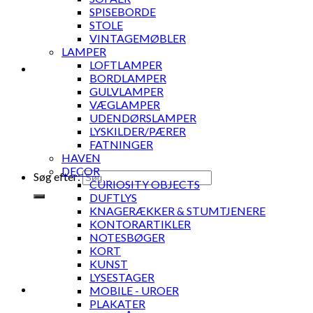
SPISEBORDE
STOLE
VINTAGEMØBLER
LAMPER
LOFTLAMPER
BORDLAMPER
GULVLAMPER
VÆGLAMPER
UDENDØRSLAMPER
LYSKILDER/PÆRER
FATNINGER
HAVEN
DECOR
Søg efter:
CURIOSITY OBJECTS
DUFTLYS
KNAGERÆKKER & STUMTJENERE
KONTORARTIKLER
NOTESBØGER
KORT
KUNST
LYSESTAGER
MOBILE - UROER
PLAKATER