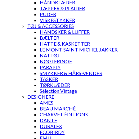
HÅNDKLÆDER
TÆPPER & PLAIDER
PUDER
VISKESTYKKER
TØJ & ACCESSORIES
HANDSKER & LUFFER
BÆLTER
HATTE & KASKETTER
LE MONT SAINT MICHEL JAKKER
NATTØJ
NØGLERINGE
PARAPLY
SMYKKER & HÅRSPÆNDER
TASKER
TØRKLÆDER
Sélection Vintage
DESIGNERE
AMES
BEAU MARCHÉ
CHARVET ÉDITIONS
DANTE
DURALEX
ECOBIRDY
EMU