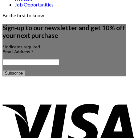
Job Opportunities
Be the first to know
Sign-up to our newsletter and get 10% off
your next purchase
*
indicates required
Email Address
*