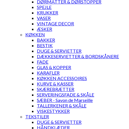
DØRMÅTTER & DØRSTOPPER
SPEJLE
KRUKKER
VASER
VINTAGE DECOR
ÆSKER
KØKKEN
BAKKER
BESTIK
DUGE & SERVIETTER
DÆKKESERVIETTER & BORDSKÅNERE
FADE
GLAS & KOPPER
KARAFLER
KØKKEN ACCESSOIRES
KURVE & KASSER
SKÆREBRÆTTER
SERVERINGSFADE & SKÅLE
SÆBER - Savon de Marseille
TALLERKENER & SKÅLE
VISKESTYKKER
TEKSTILER
DUGE & SERVIETTER
HÅNDKLÆDER