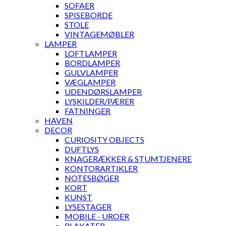
SOFAER
SPISEBORDE
STOLE
VINTAGEMØBLER
LAMPER
LOFTLAMPER
BORDLAMPER
GULVLAMPER
VÆGLAMPER
UDENDØRSLAMPER
LYSKILDER/PÆRER
FATNINGER
HAVEN
DECOR
CURIOSITY OBJECTS
DUFTLYS
KNAGERÆKKER & STUMTJENERE
KONTORARTIKLER
NOTESBØGER
KORT
KUNST
LYSESTAGER
MOBILE - UROER
PLAKATER