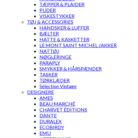
TÆPPER & PLAIDER
PUDER
VISKESTYKKER
TØJ & ACCESSORIES
HANDSKER & LUFFER
BÆLTER
HATTE & KASKETTER
LE MONT SAINT MICHEL JAKKER
NATTØJ
NØGLERINGE
PARAPLY
SMYKKER & HÅRSPÆNDER
TASKER
TØRKLÆDER
Sélection Vintage
DESIGNERE
AMES
BEAU MARCHÉ
CHARVET ÉDITIONS
DANTE
DURALEX
ECOBIRDY
EMU