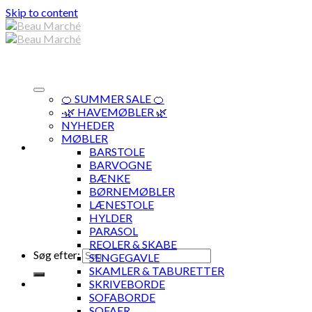
Skip to content
🍊 SUMMER SALE 🍊
·🌿 HAVEMØBLER 🌿
NYHEDER
MØBLER
BARSTOLE
BARVOGNE
BÆNKE
BØRNEMØBLER
LÆNESTOLE
HYLDER
PARASOL
REOLER & SKABE
Søg efter:
SENGEGAVLE
SKAMLER & TABURETTER
SKRIVEBORDE
SOFABORDE
SOFAER