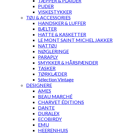
TÆPPER & PLAIDER
PUDER
VISKESTYKKER
TØJ & ACCESSORIES
HANDSKER & LUFFER
BÆLTER
HATTE & KASKETTER
LE MONT SAINT MICHEL JAKKER
NATTØJ
NØGLERINGE
PARAPLY
SMYKKER & HÅRSPÆNDER
TASKER
TØRKLÆDER
Sélection Vintage
DESIGNERE
AMES
BEAU MARCHÉ
CHARVET ÉDITIONS
DANTE
DURALEX
ECOBIRDY
EMU
HEERENHUIS