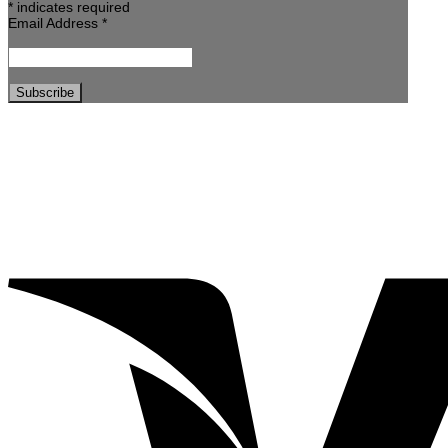
*
indicates required
Email Address
*