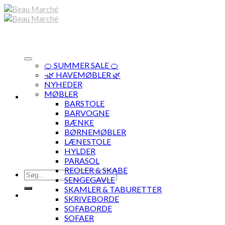
Skip
to
content
🍊 SUMMER SALE 🍊
·🌿 HAVEMØBLER 🌿
NYHEDER
MØBLER
BARSTOLE
BARVOGNE
BÆNKE
BØRNEMØBLER
LÆNESTOLE
HYLDER
PARASOL
REOLER & SKABE
Søg
SENGEGAVLE
efter:
SKAMLER & TABURETTER
SKRIVEBORDE
SOFABORDE
SOFAER