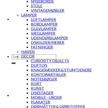
SPISEBORDE
STOLE
VINTAGEMØBLER
LAMPER
LOFTLAMPER
BORDLAMPER
GULVLAMPER
VÆGLAMPER
UDENDØRSLAMPER
LYSKILDER/PÆRER
FATNINGER
HAVEN
Søg
DECOR
efter:
CURIOSITY OBJECTS
DUFTLYS
KNAGERÆKKER & STUMTJENERE
KONTORARTIKLER
NOTESBØGER
KORT
KUNST
LYSESTAGER
MOBILE - UROER
PLAKATER
DØRMÅTTER & DØRSTOPPER