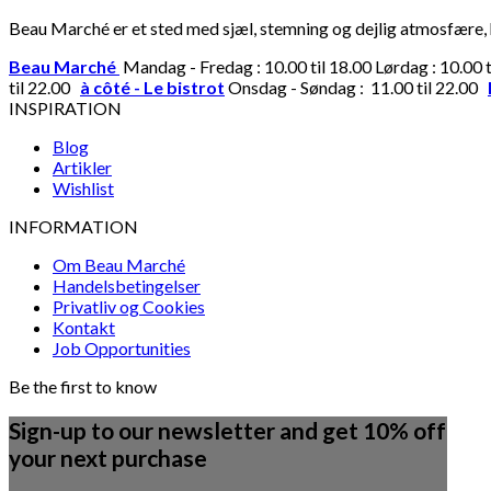
Beau Marché er et sted med sjæl, stemning og dejlig atmosfære, hv
Beau Marché
Mandag - Fredag : 10.00 til 18.00 Lørdag : 10.00 
til 22.00
à côté - Le bistrot
Onsdag - Søndag : 11.00 til 22.00
INSPIRATION
Blog
Artikler
Wishlist
INFORMATION
Om Beau Marché
Handelsbetingelser
Privatliv og Cookies
Kontakt
Job Opportunities
Be the first to know
Sign-up to our newsletter and get 10% off
your next purchase