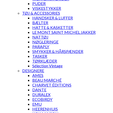
PUDER
VISKESTYKKER
TØJ & ACCESSORIES
HANDSKER & LUFFER
BÆLTER
HATTE & KASKETTER
LE MONT SAINT MICHEL JAKKER
NATTØJ
NØGLERINGE
PARAPLY
SMYKKER & HÅRSPÆNDER
TASKER
TØRKLÆDER
Sélection Vintage
DESIGNERE
AMES
BEAU MARCHÉ
CHARVET ÉDITIONS
DANTE
DURALEX
ECOBIRDY
EMU
HEERENHUIS