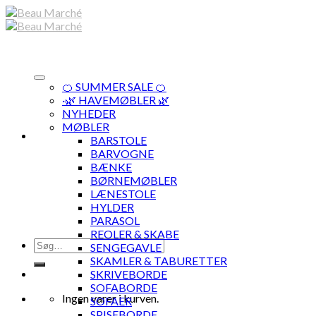
Skip
to
content
🍊 SUMMER SALE 🍊
·🌿 HAVEMØBLER 🌿
NYHEDER
MØBLER
BARSTOLE
BARVOGNE
BÆNKE
BØRNEMØBLER
LÆNESTOLE
HYLDER
PARASOL
REOLER & SKABE
Søg
SENGEGAVLE
efter:
SKAMLER & TABURETTER
SKRIVEBORDE
SOFABORDE
Ingen varer i kurven.
SOFAER
SPISEBORDE