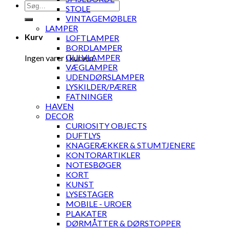
Søg
STOLE
efter:
VINTAGEMØBLER
LAMPER
Kurv
LOFTLAMPER
BORDLAMPER
GULVLAMPER
Ingen varer i kurven.
VÆGLAMPER
UDENDØRSLAMPER
LYSKILDER/PÆRER
FATNINGER
HAVEN
DECOR
CURIOSITY OBJECTS
DUFTLYS
KNAGERÆKKER & STUMTJENERE
KONTORARTIKLER
NOTESBØGER
KORT
KUNST
LYSESTAGER
MOBILE - UROER
PLAKATER
DØRMÅTTER & DØRSTOPPER