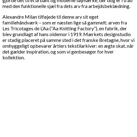
gjorde det til et urbant og moderne tøjmærke, der dog er i tråd
med den funktionelle sjæl fra dets arv fra arbejdsbeklædning.
Alexandre Milan tilføjede til denne arv sit eget
familiehåndværk – som er næsten lige så gammelt: arven fra
Les Tricotages de L’Aa (“Aa Knitting Factory”), en fabrik, der
blev grundlagt af hans oldemor i 1919. Mærkets designstudio
er stadig placeret på samme sted i det franske Bretagne, hvor vi
omhyggeligt opbevarer årtiers tekstilarkiver: en ægte skat, når
det gælder inspiration, og som vi genbesøger for hver
kollektion.