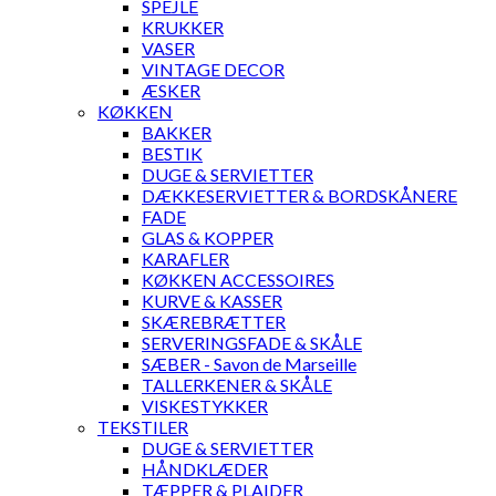
SPEJLE
KRUKKER
VASER
VINTAGE DECOR
ÆSKER
KØKKEN
BAKKER
BESTIK
DUGE & SERVIETTER
DÆKKESERVIETTER & BORDSKÅNERE
FADE
GLAS & KOPPER
KARAFLER
KØKKEN ACCESSOIRES
KURVE & KASSER
SKÆREBRÆTTER
SERVERINGSFADE & SKÅLE
SÆBER - Savon de Marseille
TALLERKENER & SKÅLE
VISKESTYKKER
TEKSTILER
DUGE & SERVIETTER
HÅNDKLÆDER
TÆPPER & PLAIDER