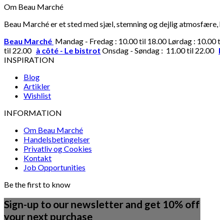
Om Beau Marché
Beau Marché er et sted med sjæl, stemning og dejlig atmosfære, hv
Beau Marché
Mandag - Fredag : 10.00 til 18.00 Lørdag : 10.00 
til 22.00
à côté - Le bistrot
Onsdag - Søndag : 11.00 til 22.00
INSPIRATION
Blog
Artikler
Wishlist
INFORMATION
Om Beau Marché
Handelsbetingelser
Privatliv og Cookies
Kontakt
Job Opportunities
Be the first to know
Sign-up to our newsletter and get 10% off
your next purchase