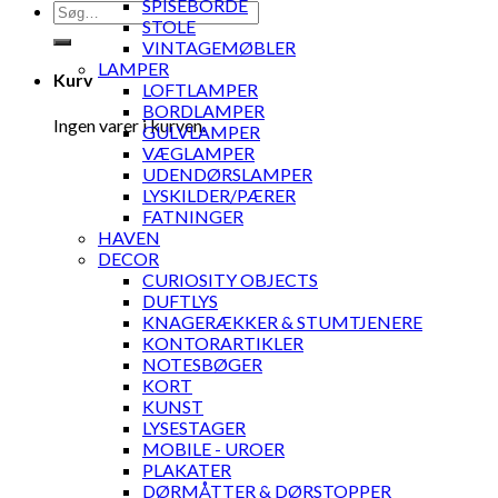
SPISEBORDE
Søg
STOLE
efter:
VINTAGEMØBLER
LAMPER
Kurv
LOFTLAMPER
BORDLAMPER
Ingen varer i kurven.
GULVLAMPER
VÆGLAMPER
UDENDØRSLAMPER
LYSKILDER/PÆRER
FATNINGER
HAVEN
DECOR
CURIOSITY OBJECTS
DUFTLYS
KNAGERÆKKER & STUMTJENERE
KONTORARTIKLER
NOTESBØGER
KORT
KUNST
LYSESTAGER
MOBILE - UROER
PLAKATER
DØRMÅTTER & DØRSTOPPER