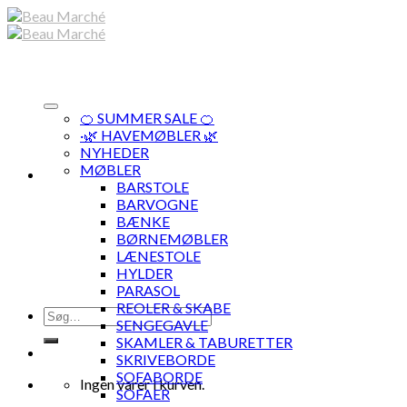
Skip
to
content
🍊 SUMMER SALE 🍊
·🌿 HAVEMØBLER 🌿
NYHEDER
MØBLER
BARSTOLE
BARVOGNE
BÆNKE
BØRNEMØBLER
LÆNESTOLE
HYLDER
PARASOL
REOLER & SKABE
Søg
SENGEGAVLE
efter:
SKAMLER & TABURETTER
SKRIVEBORDE
SOFABORDE
Ingen varer i kurven.
SOFAER