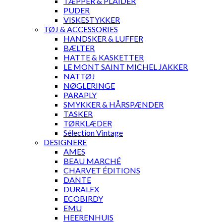
TÆPPER & PLAIDER
PUDER
VISKESTYKKER
TØJ & ACCESSORIES
HANDSKER & LUFFER
BÆLTER
HATTE & KASKETTER
LE MONT SAINT MICHEL JAKKER
NATTØJ
NØGLERINGE
PARAPLY
SMYKKER & HÅRSPÆNDER
TASKER
TØRKLÆDER
Sélection Vintage
DESIGNERE
AMES
BEAU MARCHÉ
CHARVET ÉDITIONS
DANTE
DURALEX
ECOBIRDY
EMU
HEERENHUIS