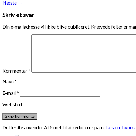
Næste
→
Skriv et svar
Din e-mailadresse vil ikke blive publiceret.
Krævede felter er m
Kommentar
*
Navn
*
E-mail
*
Websted
Dette site anvender Akismet til at reducere spam.
Læs om hvorda