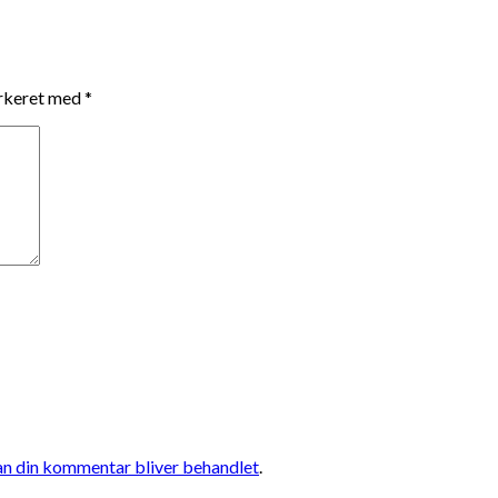
arkeret med
*
n din kommentar bliver behandlet
.