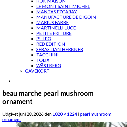
KOK MAISON
LE MONT SAINT MICHEL
MANTAS EZCARAY
MANUFACTURE DE DIGOIN
MARIUS FABRE
MARTINELLI LUCE
PETITE FRITURE
PULPO
RED EDITION
SEBASTIAN HERKNER
TACCHINI
TOLIX
WÄSTBERG
GAVEKORT
beau marche pearl mushroom
ornament
Udgivet
juni 28, 2026
den
1020 × 1224
i
pearl mushroom
ornament