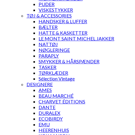
PUDER
VISKESTYKKER
TØJ & ACCESSORIES
HANDSKER & LUFFER
BÆLTER
HATTE & KASKETTER
LE MONT SAINT MICHEL JAKKER
NATTØJ
NØGLERINGE
PARAPLY
SMYKKER & HÅRSPÆNDER
TASKER
TØRKLÆDER
Sélection Vintage
DESIGNERE
AMES
BEAU MARCHÉ
CHARVET ÉDITIONS
DANTE
DURALEX
ECOBIRDY
EMU
HEERENHUIS