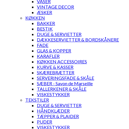
VASER
VINTAGE DECOR
ÆSKER
KØKKEN
BAKKER
BESTIK
DUGE & SERVIETTER
DÆKKESERVIETTER & BORDSKÅNERE
FADE
GLAS & KOPPER
KARAFLER
KØKKEN ACCESSOIRES
KURVE & KASSER
SKÆREBRÆTTER
SERVERINGSFADE & SKÅLE
SÆBER - Savon de Marseille
TALLERKENER & SKÅLE
VISKESTYKKER
TEKSTILER
DUGE & SERVIETTER
HÅNDKLÆDER
TÆPPER & PLAIDER
PUDER
VISKESTYKKER