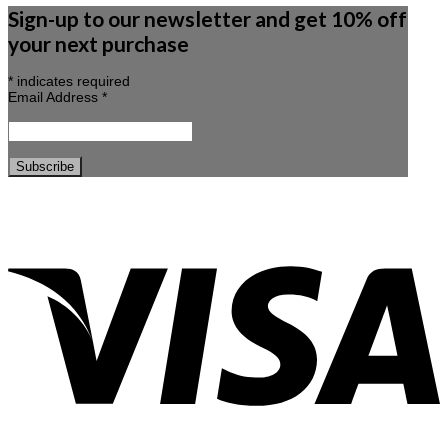
Sign-up to our newsletter and get 10% off
your next purchase
*
indicates required
Email Address
*