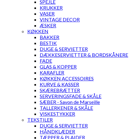
SPEJLE
KRUKKER
VASER
VINTAGE DECOR
ÆSKER
KØKKEN
BAKKER
BESTIK
DUGE & SERVIETTER
DÆKKESERVIETTER & BORDSKÅNERE
FADE
GLAS & KOPPER
KARAFLER
KØKKEN ACCESSOIRES
KURVE & KASSER
SKÆREBRÆTTER
SERVERINGSFADE & SKÅLE
SÆBER - Savon de Marseille
TALLERKENER & SKÅLE
VISKESTYKKER
TEKSTILER
DUGE & SERVIETTER
HÅNDKLÆDER
TÆPPER & PLAIDER