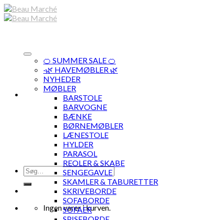
Skip
to
content
🍊 SUMMER SALE 🍊
·🌿 HAVEMØBLER 🌿
NYHEDER
MØBLER
BARSTOLE
BARVOGNE
BÆNKE
BØRNEMØBLER
LÆNESTOLE
HYLDER
PARASOL
REOLER & SKABE
Søg
SENGEGAVLE
efter:
SKAMLER & TABURETTER
SKRIVEBORDE
SOFABORDE
Ingen varer i kurven.
SOFAER
SPISEBORDE