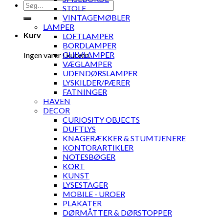
Søg
STOLE
efter:
VINTAGEMØBLER
LAMPER
Kurv
LOFTLAMPER
BORDLAMPER
GULVLAMPER
Ingen varer i kurven.
VÆGLAMPER
UDENDØRSLAMPER
LYSKILDER/PÆRER
FATNINGER
HAVEN
DECOR
CURIOSITY OBJECTS
DUFTLYS
KNAGERÆKKER & STUMTJENERE
KONTORARTIKLER
NOTESBØGER
KORT
KUNST
LYSESTAGER
MOBILE - UROER
PLAKATER
DØRMÅTTER & DØRSTOPPER