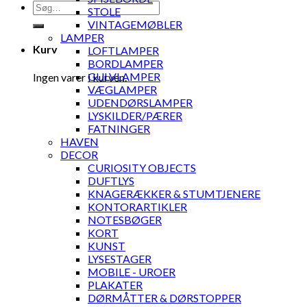
Søg
STOLE
efter:
VINTAGEMØBLER
LAMPER
Kurv
LOFTLAMPER
BORDLAMPER
GULVLAMPER
Ingen varer i kurven.
VÆGLAMPER
UDENDØRSLAMPER
LYSKILDER/PÆRER
FATNINGER
HAVEN
DECOR
CURIOSITY OBJECTS
DUFTLYS
KNAGERÆKKER & STUMTJENERE
KONTORARTIKLER
NOTESBØGER
KORT
KUNST
LYSESTAGER
MOBILE - UROER
PLAKATER
DØRMÅTTER & DØRSTOPPER