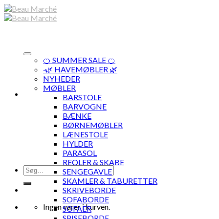
Skip
to
content
🍊 SUMMER SALE 🍊
·🌿 HAVEMØBLER 🌿
NYHEDER
MØBLER
BARSTOLE
BARVOGNE
BÆNKE
BØRNEMØBLER
LÆNESTOLE
HYLDER
PARASOL
REOLER & SKABE
Søg
SENGEGAVLE
efter:
SKAMLER & TABURETTER
SKRIVEBORDE
SOFABORDE
Ingen varer i kurven.
SOFAER
SPISEBORDE