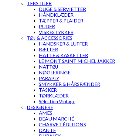
TEKSTILER
DUGE & SERVIETTER
HÅNDKLÆDER
TÆPPER & PLAIDER
PUDER
VISKESTYKKER
TØJ & ACCESSORIES
HANDSKER & LUFFER
BÆLTER
HATTE & KASKETTER
LE MONT SAINT MICHEL JAKKER
NATTØJ
NØGLERINGE
PARAPLY
SMYKKER & HÅRSPÆNDER
TASKER
TØRKLÆDER
Sélection Vintage
DESIGNERE
AMES
BEAU MARCHÉ
CHARVET ÉDITIONS
DANTE
DURALEX