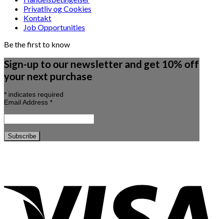
Privatliv og Cookies
Kontakt
Job Opportunities
Be the first to know
Sign-up to our newsletter and get 10% off
your next purchase
*
indicates required
Email Address
*