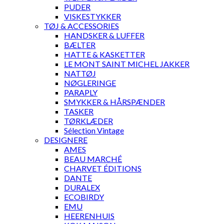
PUDER
VISKESTYKKER
TØJ & ACCESSORIES
HANDSKER & LUFFER
BÆLTER
HATTE & KASKETTER
LE MONT SAINT MICHEL JAKKER
NATTØJ
NØGLERINGE
PARAPLY
SMYKKER & HÅRSPÆNDER
TASKER
TØRKLÆDER
Sélection Vintage
DESIGNERE
AMES
BEAU MARCHÉ
CHARVET ÉDITIONS
DANTE
DURALEX
ECOBIRDY
EMU
HEERENHUIS