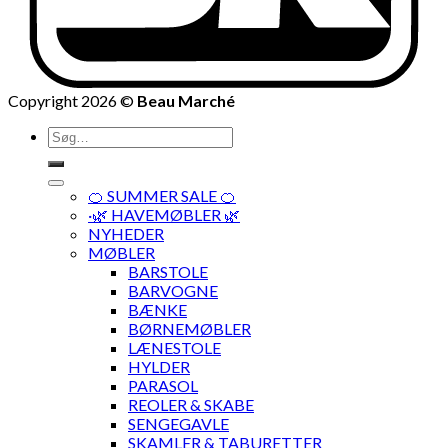
Copyright 2026 ©
Beau Marché
Søg
efter:
🍊 SUMMER SALE 🍊
·🌿 HAVEMØBLER 🌿
NYHEDER
MØBLER
BARSTOLE
BARVOGNE
BÆNKE
BØRNEMØBLER
LÆNESTOLE
HYLDER
PARASOL
REOLER & SKABE
SENGEGAVLE
SKAMLER & TABURETTER