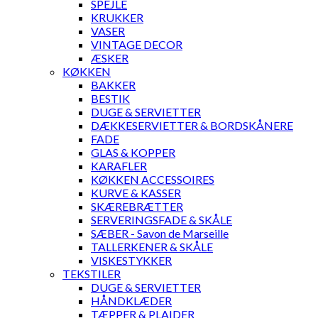
SPEJLE
KRUKKER
VASER
VINTAGE DECOR
ÆSKER
KØKKEN
BAKKER
BESTIK
DUGE & SERVIETTER
DÆKKESERVIETTER & BORDSKÅNERE
FADE
GLAS & KOPPER
KARAFLER
KØKKEN ACCESSOIRES
KURVE & KASSER
SKÆREBRÆTTER
SERVERINGSFADE & SKÅLE
SÆBER - Savon de Marseille
TALLERKENER & SKÅLE
VISKESTYKKER
TEKSTILER
DUGE & SERVIETTER
HÅNDKLÆDER
TÆPPER & PLAIDER