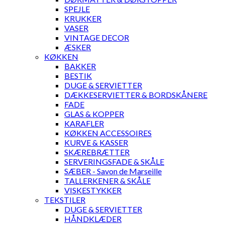
SPEJLE
KRUKKER
VASER
VINTAGE DECOR
ÆSKER
KØKKEN
BAKKER
BESTIK
DUGE & SERVIETTER
DÆKKESERVIETTER & BORDSKÅNERE
FADE
GLAS & KOPPER
KARAFLER
KØKKEN ACCESSOIRES
KURVE & KASSER
SKÆREBRÆTTER
SERVERINGSFADE & SKÅLE
SÆBER - Savon de Marseille
TALLERKENER & SKÅLE
VISKESTYKKER
TEKSTILER
DUGE & SERVIETTER
HÅNDKLÆDER