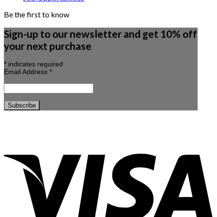
Be the first to know
Sign-up to our newsletter and get 10% off
your next purchase
*
indicates required
Email Address
*