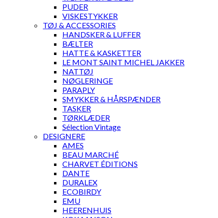
PUDER
VISKESTYKKER
TØJ & ACCESSORIES
HANDSKER & LUFFER
BÆLTER
HATTE & KASKETTER
LE MONT SAINT MICHEL JAKKER
NATTØJ
NØGLERINGE
PARAPLY
SMYKKER & HÅRSPÆNDER
TASKER
TØRKLÆDER
Sélection Vintage
DESIGNERE
AMES
BEAU MARCHÉ
CHARVET ÉDITIONS
DANTE
DURALEX
ECOBIRDY
EMU
HEERENHUIS