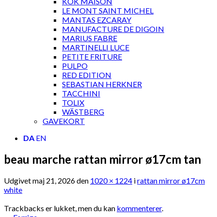
KOK MAISON
LE MONT SAINT MICHEL
MANTAS EZCARAY
MANUFACTURE DE DIGOIN
MARIUS FABRE
MARTINELLI LUCE
PETITE FRITURE
PULPO
RED EDITION
SEBASTIAN HERKNER
TACCHINI
TOLIX
WÄSTBERG
GAVEKORT
DA
EN
beau marche rattan mirror ø17cm tan
Udgivet
maj 21, 2026
den
1020 × 1224
i
rattan mirror ø17cm
white
Trackbacks er lukket, men du kan
kommenterer
.