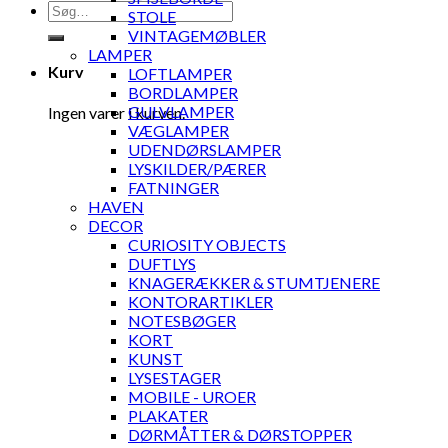
Søg
STOLE
efter:
VINTAGEMØBLER
LAMPER
Kurv
LOFTLAMPER
BORDLAMPER
GULVLAMPER
Ingen varer i kurven.
VÆGLAMPER
UDENDØRSLAMPER
LYSKILDER/PÆRER
FATNINGER
HAVEN
DECOR
CURIOSITY OBJECTS
DUFTLYS
KNAGERÆKKER & STUMTJENERE
KONTORARTIKLER
NOTESBØGER
KORT
KUNST
LYSESTAGER
MOBILE - UROER
PLAKATER
DØRMÅTTER & DØRSTOPPER