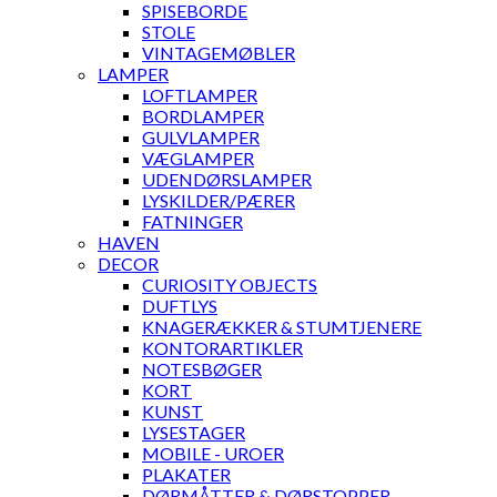
SPISEBORDE
STOLE
VINTAGEMØBLER
LAMPER
LOFTLAMPER
BORDLAMPER
GULVLAMPER
VÆGLAMPER
UDENDØRSLAMPER
LYSKILDER/PÆRER
FATNINGER
HAVEN
DECOR
CURIOSITY OBJECTS
DUFTLYS
KNAGERÆKKER & STUMTJENERE
KONTORARTIKLER
NOTESBØGER
KORT
KUNST
LYSESTAGER
MOBILE - UROER
PLAKATER
DØRMÅTTER & DØRSTOPPER