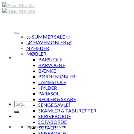
Skip
to
content
🍊 SUMMER SALE 🍊
·🌿 HAVEMØBLER 🌿
NYHEDER
MØBLER
BARSTOLE
BARVOGNE
BÆNKE
BØRNEMØBLER
LÆNESTOLE
HYLDER
PARASOL
REOLER & SKABE
Søg
SENGEGAVLE
efter:
SKAMLER & TABURETTER
SKRIVEBORDE
SOFABORDE
Ingen varer i kurven.
SOFAER
SPISEBORDE