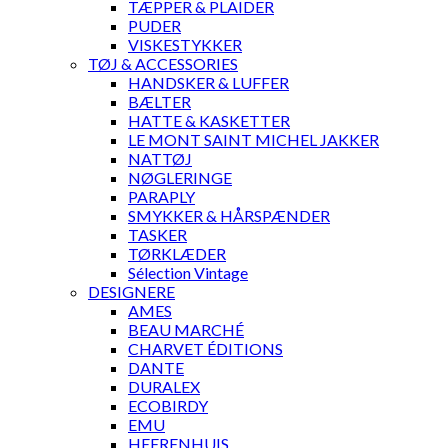
TÆPPER & PLAIDER
PUDER
VISKESTYKKER
TØJ & ACCESSORIES
HANDSKER & LUFFER
BÆLTER
HATTE & KASKETTER
LE MONT SAINT MICHEL JAKKER
NATTØJ
NØGLERINGE
PARAPLY
SMYKKER & HÅRSPÆNDER
TASKER
TØRKLÆDER
Sélection Vintage
DESIGNERE
AMES
BEAU MARCHÉ
CHARVET ÉDITIONS
DANTE
DURALEX
ECOBIRDY
EMU
HEERENHUIS