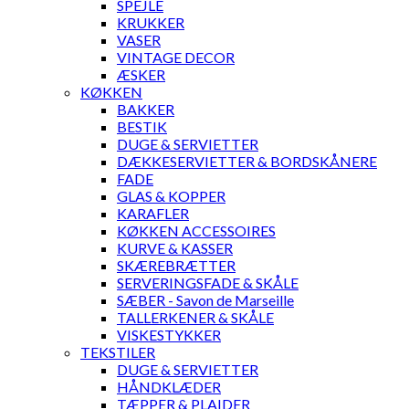
SPEJLE
KRUKKER
VASER
VINTAGE DECOR
ÆSKER
KØKKEN
BAKKER
BESTIK
DUGE & SERVIETTER
DÆKKESERVIETTER & BORDSKÅNERE
FADE
GLAS & KOPPER
KARAFLER
KØKKEN ACCESSOIRES
KURVE & KASSER
SKÆREBRÆTTER
SERVERINGSFADE & SKÅLE
SÆBER - Savon de Marseille
TALLERKENER & SKÅLE
VISKESTYKKER
TEKSTILER
DUGE & SERVIETTER
HÅNDKLÆDER
TÆPPER & PLAIDER