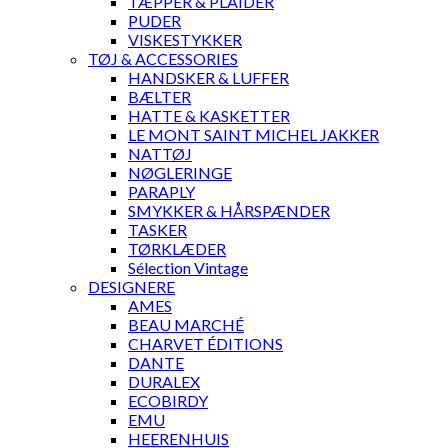
TÆPPER & PLAIDER
PUDER
VISKESTYKKER
TØJ & ACCESSORIES
HANDSKER & LUFFER
BÆLTER
HATTE & KASKETTER
LE MONT SAINT MICHEL JAKKER
NATTØJ
NØGLERINGE
PARAPLY
SMYKKER & HÅRSPÆNDER
TASKER
TØRKLÆDER
Sélection Vintage
DESIGNERE
AMES
BEAU MARCHÉ
CHARVET ÉDITIONS
DANTE
DURALEX
ECOBIRDY
EMU
HEERENHUIS