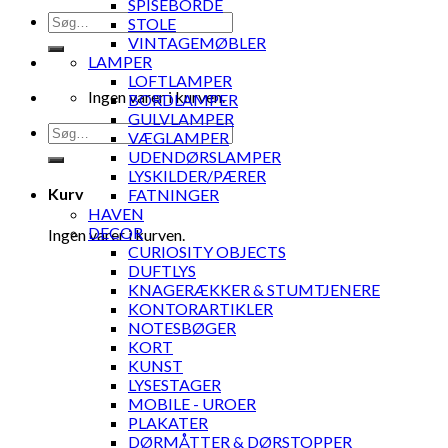
SPISEBORDE
Søg
STOLE
efter:
VINTAGEMØBLER
LAMPER
LOFTLAMPER
Ingen varer i kurven.
BORDLAMPER
GULVLAMPER
Søg
VÆGLAMPER
efter:
UDENDØRSLAMPER
LYSKILDER/PÆRER
Kurv
FATNINGER
HAVEN
DECOR
Ingen varer i kurven.
CURIOSITY OBJECTS
DUFTLYS
KNAGERÆKKER & STUMTJENERE
KONTORARTIKLER
NOTESBØGER
KORT
KUNST
LYSESTAGER
MOBILE - UROER
PLAKATER
DØRMÅTTER & DØRSTOPPER