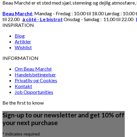
Beau Marché er et sted med sjæl, stemning og dejlig atmosfære, hv
Beau Marché
Mandag - Fredag : 10.00 til 18.00 Lørdag : 10.00 
til 22.00
à côté - Le bistrot
Onsdag - Søndag : 11.00 til 22.00
INSPIRATION
Blog
Artikler
Wishlist
INFORMATION
Om Beau Marché
Handelsbetingelser
Privatliv og Cookies
Kontakt
Job Opportunities
Be the first to know
Sign-up to our newsletter and get 10% off
your next purchase
*
indicates required