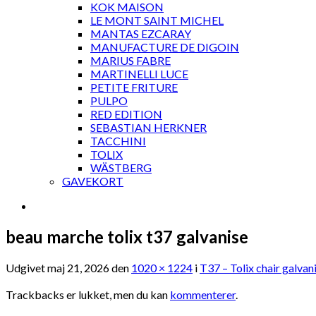
KOK MAISON
LE MONT SAINT MICHEL
MANTAS EZCARAY
MANUFACTURE DE DIGOIN
MARIUS FABRE
MARTINELLI LUCE
PETITE FRITURE
PULPO
RED EDITION
SEBASTIAN HERKNER
TACCHINI
TOLIX
WÄSTBERG
GAVEKORT
beau marche tolix t37 galvanise
Udgivet
maj 21, 2026
den
1020 × 1224
i
T37 – Tolix chair galvan
Trackbacks er lukket, men du kan
kommenterer
.