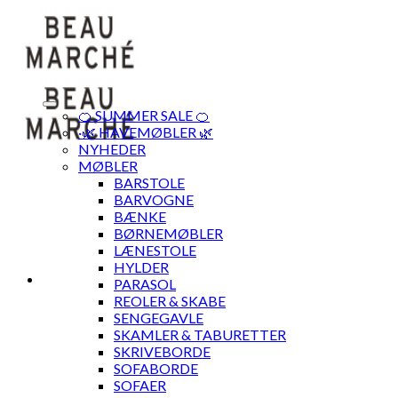
Skip
to
content
🍊 SUMMER SALE 🍊
·🌿 HAVEMØBLER 🌿
NYHEDER
MØBLER
BARSTOLE
BARVOGNE
BÆNKE
BØRNEMØBLER
LÆNESTOLE
HYLDER
PARASOL
REOLER & SKABE
SENGEGAVLE
SKAMLER & TABURETTER
SKRIVEBORDE
SOFABORDE
SOFAER