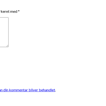
arkeret med
*
n din kommentar bliver behandlet
.