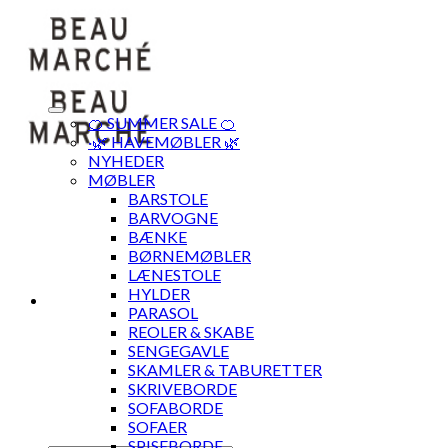
Skip
to
content
🍊 SUMMER SALE 🍊
·🌿 HAVEMØBLER 🌿
NYHEDER
MØBLER
BARSTOLE
BARVOGNE
BÆNKE
BØRNEMØBLER
LÆNESTOLE
HYLDER
PARASOL
REOLER & SKABE
SENGEGAVLE
SKAMLER & TABURETTER
SKRIVEBORDE
SOFABORDE
SOFAER
SPISEBORDE