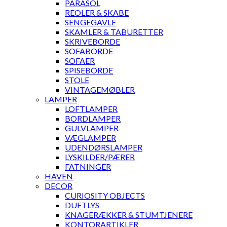
PARASOL
REOLER & SKABE
SENGEGAVLE
SKAMLER & TABURETTER
SKRIVEBORDE
SOFABORDE
SOFAER
SPISEBORDE
STOLE
VINTAGEMØBLER
LAMPER
LOFTLAMPER
BORDLAMPER
GULVLAMPER
VÆGLAMPER
UDENDØRSLAMPER
LYSKILDER/PÆRER
FATNINGER
HAVEN
DECOR
CURIOSITY OBJECTS
DUFTLYS
KNAGERÆKKER & STUMTJENERE
KONTORARTIKLER