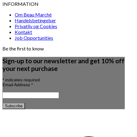
INFORMATION
Om Beau Marché
Handelsbetingelser
Privatliv og Cookies
Kontakt
Job Opportunities
Be the first to know
Sign-up to our newsletter and get 10% off
your next purchase
*
indicates required
Email Address
*