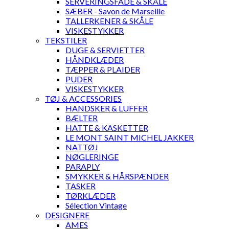
SERVERINGSFADE & SKÅLE
SÆBER - Savon de Marseille
TALLERKENER & SKÅLE
VISKESTYKKER
TEKSTILER
DUGE & SERVIETTER
HÅNDKLÆDER
TÆPPER & PLAIDER
PUDER
VISKESTYKKER
TØJ & ACCESSORIES
HANDSKER & LUFFER
BÆLTER
HATTE & KASKETTER
LE MONT SAINT MICHEL JAKKER
NATTØJ
NØGLERINGE
PARAPLY
SMYKKER & HÅRSPÆNDER
TASKER
TØRKLÆDER
Sélection Vintage
DESIGNERE
AMES