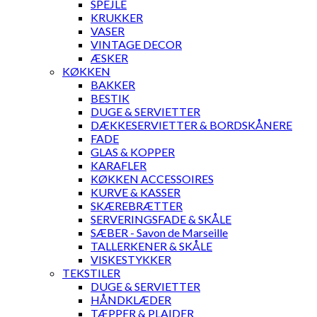
SPEJLE
KRUKKER
VASER
VINTAGE DECOR
ÆSKER
KØKKEN
BAKKER
BESTIK
DUGE & SERVIETTER
DÆKKESERVIETTER & BORDSKÅNERE
FADE
GLAS & KOPPER
KARAFLER
KØKKEN ACCESSOIRES
KURVE & KASSER
SKÆREBRÆTTER
SERVERINGSFADE & SKÅLE
SÆBER - Savon de Marseille
TALLERKENER & SKÅLE
VISKESTYKKER
TEKSTILER
DUGE & SERVIETTER
HÅNDKLÆDER
TÆPPER & PLAIDER