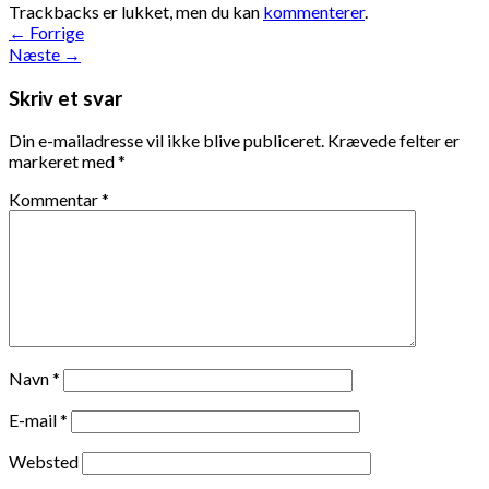
Trackbacks er lukket, men du kan
kommenterer
.
←
Forrige
Næste
→
Skriv et svar
Din e-mailadresse vil ikke blive publiceret.
Krævede felter er
markeret med
*
Kommentar
*
Navn
*
E-mail
*
Websted