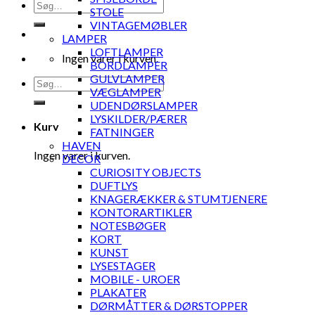
Søg
STOLE
efter:
VINTAGEMØBLER
LAMPER
LOFTLAMPER
Ingen varer i kurven.
BORDLAMPER
GULVLAMPER
Søg
VÆGLAMPER
efter:
UDENDØRSLAMPER
LYSKILDER/PÆRER
Kurv
FATNINGER
HAVEN
Ingen varer i kurven.
DECOR
CURIOSITY OBJECTS
DUFTLYS
KNAGERÆKKER & STUMTJENERE
KONTORARTIKLER
NOTESBØGER
KORT
KUNST
LYSESTAGER
MOBILE - UROER
PLAKATER
DØRMÅTTER & DØRSTOPPER