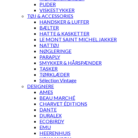
PUDER
VISKESTYKKER
TØJ & ACCESSORIES
HANDSKER & LUFFER
BÆLTER
HATTE & KASKETTER
LE MONT SAINT MICHEL JAKKER
NATTØJ
NØGLERINGE
PARAPLY
SMYKKER & HÅRSPÆNDER
TASKER
TØRKLÆDER
Sélection Vintage
DESIGNERE
AMES
BEAU MARCHÉ
CHARVET ÉDITIONS
DANTE
DURALEX
ECOBIRDY
EMU
HEERENHUIS