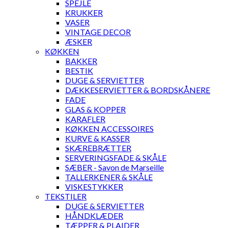
SPEJLE
KRUKKER
VASER
VINTAGE DECOR
ÆSKER
KØKKEN
BAKKER
BESTIK
DUGE & SERVIETTER
DÆKKESERVIETTER & BORDSKÅNERE
FADE
GLAS & KOPPER
KARAFLER
KØKKEN ACCESSOIRES
KURVE & KASSER
SKÆREBRÆTTER
SERVERINGSFADE & SKÅLE
SÆBER - Savon de Marseille
TALLERKENER & SKÅLE
VISKESTYKKER
TEKSTILER
DUGE & SERVIETTER
HÅNDKLÆDER
TÆPPER & PLAIDER