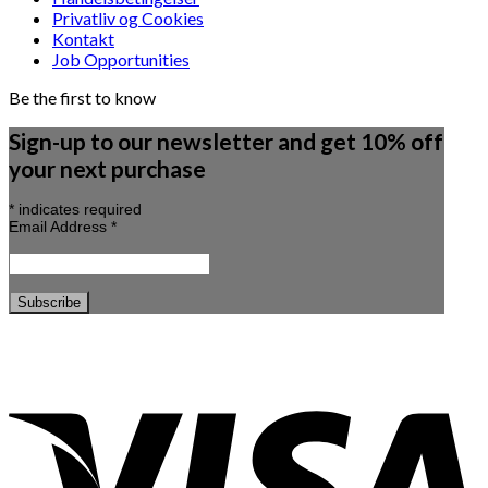
Privatliv og Cookies
Kontakt
Job Opportunities
Be the first to know
Sign-up to our newsletter and get 10% off
your next purchase
*
indicates required
Email Address
*