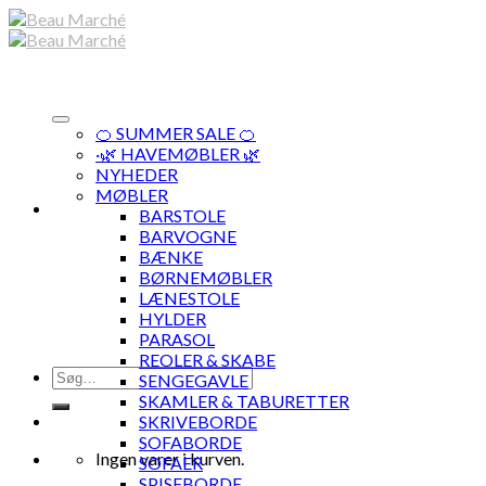
Skip
to
content
🍊 SUMMER SALE 🍊
·🌿 HAVEMØBLER 🌿
NYHEDER
MØBLER
BARSTOLE
BARVOGNE
BÆNKE
BØRNEMØBLER
LÆNESTOLE
HYLDER
PARASOL
REOLER & SKABE
Søg
SENGEGAVLE
efter:
SKAMLER & TABURETTER
SKRIVEBORDE
SOFABORDE
Ingen varer i kurven.
SOFAER
SPISEBORDE