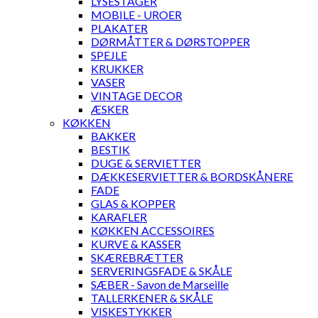
LYSESTAGER
MOBILE - UROER
PLAKATER
DØRMÅTTER & DØRSTOPPER
SPEJLE
KRUKKER
VASER
VINTAGE DECOR
ÆSKER
KØKKEN
BAKKER
BESTIK
DUGE & SERVIETTER
DÆKKESERVIETTER & BORDSKÅNERE
FADE
GLAS & KOPPER
KARAFLER
KØKKEN ACCESSOIRES
KURVE & KASSER
SKÆREBRÆTTER
SERVERINGSFADE & SKÅLE
SÆBER - Savon de Marseille
TALLERKENER & SKÅLE
VISKESTYKKER