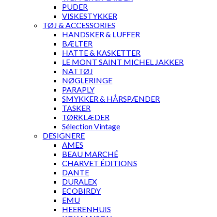
PUDER
VISKESTYKKER
TØJ & ACCESSORIES
HANDSKER & LUFFER
BÆLTER
HATTE & KASKETTER
LE MONT SAINT MICHEL JAKKER
NATTØJ
NØGLERINGE
PARAPLY
SMYKKER & HÅRSPÆNDER
TASKER
TØRKLÆDER
Sélection Vintage
DESIGNERE
AMES
BEAU MARCHÉ
CHARVET ÉDITIONS
DANTE
DURALEX
ECOBIRDY
EMU
HEERENHUIS