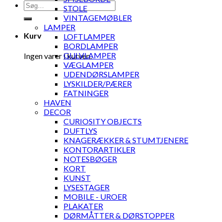
Søg
STOLE
efter:
VINTAGEMØBLER
LAMPER
Kurv
LOFTLAMPER
BORDLAMPER
GULVLAMPER
Ingen varer i kurven.
VÆGLAMPER
UDENDØRSLAMPER
LYSKILDER/PÆRER
FATNINGER
HAVEN
DECOR
CURIOSITY OBJECTS
DUFTLYS
KNAGERÆKKER & STUMTJENERE
KONTORARTIKLER
NOTESBØGER
KORT
KUNST
LYSESTAGER
MOBILE - UROER
PLAKATER
DØRMÅTTER & DØRSTOPPER