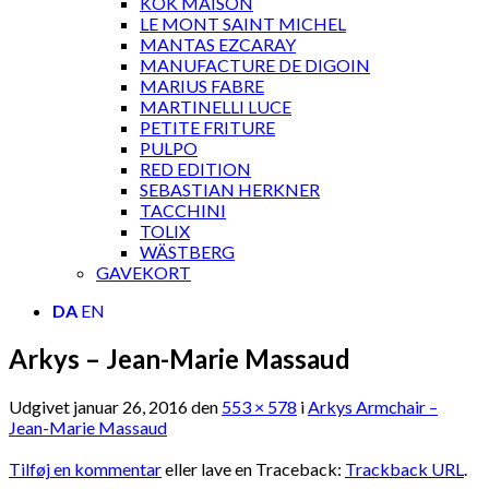
KOK MAISON
LE MONT SAINT MICHEL
MANTAS EZCARAY
MANUFACTURE DE DIGOIN
MARIUS FABRE
MARTINELLI LUCE
PETITE FRITURE
PULPO
RED EDITION
SEBASTIAN HERKNER
TACCHINI
TOLIX
WÄSTBERG
GAVEKORT
DA
EN
Arkys – Jean-Marie Massaud
Udgivet
januar 26, 2016
den
553 × 578
i
Arkys Armchair –
Jean-Marie Massaud
Tilføj en kommentar
eller lave en Traceback:
Trackback URL
.