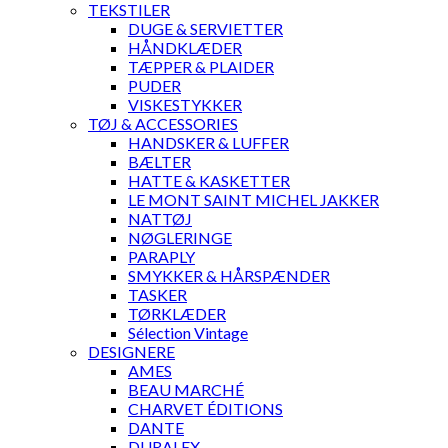
TEKSTILER
DUGE & SERVIETTER
HÅNDKLÆDER
TÆPPER & PLAIDER
PUDER
VISKESTYKKER
TØJ & ACCESSORIES
HANDSKER & LUFFER
BÆLTER
HATTE & KASKETTER
LE MONT SAINT MICHEL JAKKER
NATTØJ
NØGLERINGE
PARAPLY
SMYKKER & HÅRSPÆNDER
TASKER
TØRKLÆDER
Sélection Vintage
DESIGNERE
AMES
BEAU MARCHÉ
CHARVET ÉDITIONS
DANTE
DURALEX