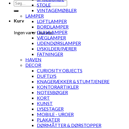
Søg
STOLE
efter:
VINTAGEMØBLER
LAMPER
Kurv
LOFTLAMPER
BORDLAMPER
GULVLAMPER
Ingen varer i kurven.
VÆGLAMPER
UDENDØRSLAMPER
LYSKILDER/PÆRER
FATNINGER
HAVEN
DECOR
CURIOSITY OBJECTS
DUFTLYS
KNAGERÆKKER & STUMTJENERE
KONTORARTIKLER
NOTESBØGER
KORT
KUNST
LYSESTAGER
MOBILE - UROER
PLAKATER
DØRMÅTTER & DØRSTOPPER