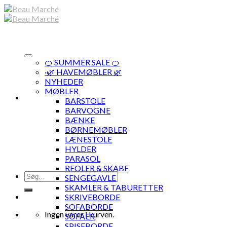
Skip
to
content
🍊 SUMMER SALE 🍊
·🌿 HAVEMØBLER 🌿
NYHEDER
MØBLER
BARSTOLE
BARVOGNE
BÆNKE
BØRNEMØBLER
LÆNESTOLE
HYLDER
PARASOL
REOLER & SKABE
Søg
SENGEGAVLE
efter:
SKAMLER & TABURETTER
SKRIVEBORDE
SOFABORDE
Ingen varer i kurven.
SOFAER
SPISEBORDE