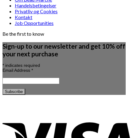
Handelsbetingelser
Privatliv og Cookies
Kontakt
Job Opportunities
Be the first to know
Sign-up to our newsletter and get 10% off
your next purchase
*
indicates required
Email Address
*