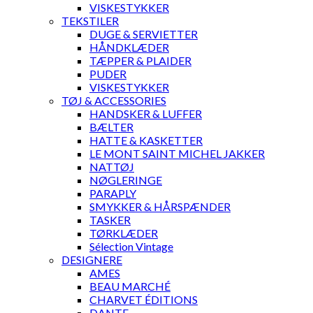
VISKESTYKKER
TEKSTILER
DUGE & SERVIETTER
HÅNDKLÆDER
TÆPPER & PLAIDER
PUDER
VISKESTYKKER
TØJ & ACCESSORIES
HANDSKER & LUFFER
BÆLTER
HATTE & KASKETTER
LE MONT SAINT MICHEL JAKKER
NATTØJ
NØGLERINGE
PARAPLY
SMYKKER & HÅRSPÆNDER
TASKER
TØRKLÆDER
Sélection Vintage
DESIGNERE
AMES
BEAU MARCHÉ
CHARVET ÉDITIONS
DANTE