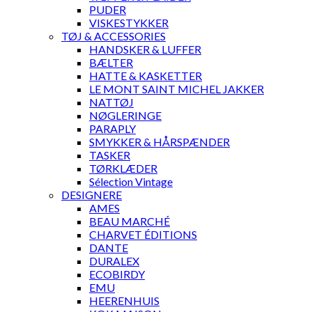
PUDER
VISKESTYKKER
TØJ & ACCESSORIES
HANDSKER & LUFFER
BÆLTER
HATTE & KASKETTER
LE MONT SAINT MICHEL JAKKER
NATTØJ
NØGLERINGE
PARAPLY
SMYKKER & HÅRSPÆNDER
TASKER
TØRKLÆDER
Sélection Vintage
DESIGNERE
AMES
BEAU MARCHÉ
CHARVET ÉDITIONS
DANTE
DURALEX
ECOBIRDY
EMU
HEERENHUIS