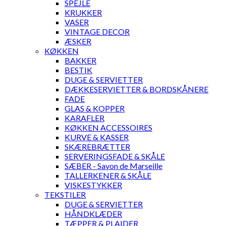
SPEJLE
KRUKKER
VASER
VINTAGE DECOR
ÆSKER
KØKKEN
BAKKER
BESTIK
DUGE & SERVIETTER
DÆKKESERVIETTER & BORDSKÅNERE
FADE
GLAS & KOPPER
KARAFLER
KØKKEN ACCESSOIRES
KURVE & KASSER
SKÆREBRÆTTER
SERVERINGSFADE & SKÅLE
SÆBER - Savon de Marseille
TALLERKENER & SKÅLE
VISKESTYKKER
TEKSTILER
DUGE & SERVIETTER
HÅNDKLÆDER
TÆPPER & PLAIDER