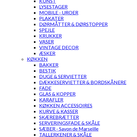
KUNST
LYSESTAGER
MOBILE - UROER
PLAKATER
DØRMÅTTER & DØRSTOPPER
SPEJLE
KRUKKER
VASER
VINTAGE DECOR
ÆSKER
KØKKEN
BAKKER
BESTIK
DUGE & SERVIETTER
DÆKKESERVIETTER & BORDSKÅNERE
FADE
GLAS & KOPPER
KARAFLER
KØKKEN ACCESSOIRES
KURVE & KASSER
SKÆREBRÆTTER
SERVERINGSFADE & SKÅLE
SÆBER - Savon de Marseille
TALLERKENER & SKÅLE