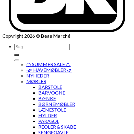
Copyright 2026 ©
Beau Marché
Søg
efter:
🍊 SUMMER SALE 🍊
·🌿 HAVEMØBLER 🌿
NYHEDER
MØBLER
BARSTOLE
BARVOGNE
BÆNKE
BØRNEMØBLER
LÆNESTOLE
HYLDER
PARASOL
REOLER & SKABE
SENGEGAVLE