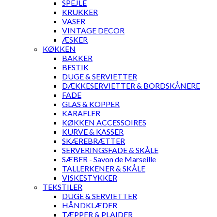
SPEJLE
KRUKKER
VASER
VINTAGE DECOR
ÆSKER
KØKKEN
BAKKER
BESTIK
DUGE & SERVIETTER
DÆKKESERVIETTER & BORDSKÅNERE
FADE
GLAS & KOPPER
KARAFLER
KØKKEN ACCESSOIRES
KURVE & KASSER
SKÆREBRÆTTER
SERVERINGSFADE & SKÅLE
SÆBER - Savon de Marseille
TALLERKENER & SKÅLE
VISKESTYKKER
TEKSTILER
DUGE & SERVIETTER
HÅNDKLÆDER
TÆPPER & PLAIDER