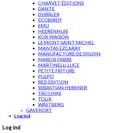
CHARVET ÉDITIONS
DANTE
DURALEX
ECOBIRDY
EMU
HEERENHUIS
KOK MAISON
LE MONT SAINT MICHEL
MANTAS EZCARAY
MANUFACTURE DE DIGOIN
MARIUS FABRE
MARTINELLI LUCE
PETITE FRITURE
PULPO
RED EDITION
SEBASTIAN HERKNER
TACCHINI
TOLIX
WÄSTBERG
GAVEKORT
Log ind
Log ind