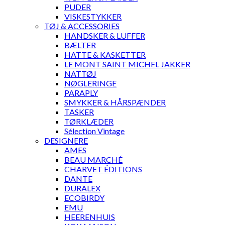
PUDER
VISKESTYKKER
TØJ & ACCESSORIES
HANDSKER & LUFFER
BÆLTER
HATTE & KASKETTER
LE MONT SAINT MICHEL JAKKER
NATTØJ
NØGLERINGE
PARAPLY
SMYKKER & HÅRSPÆNDER
TASKER
TØRKLÆDER
Sélection Vintage
DESIGNERE
AMES
BEAU MARCHÉ
CHARVET ÉDITIONS
DANTE
DURALEX
ECOBIRDY
EMU
HEERENHUIS