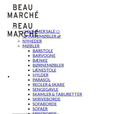
Skip
to
content
🍊 SUMMER SALE 🍊
·🌿 HAVEMØBLER 🌿
NYHEDER
MØBLER
BARSTOLE
BARVOGNE
BÆNKE
BØRNEMØBLER
LÆNESTOLE
HYLDER
PARASOL
REOLER & SKABE
SENGEGAVLE
SKAMLER & TABURETTER
SKRIVEBORDE
SOFABORDE
SOFAER
SPISEBORDE