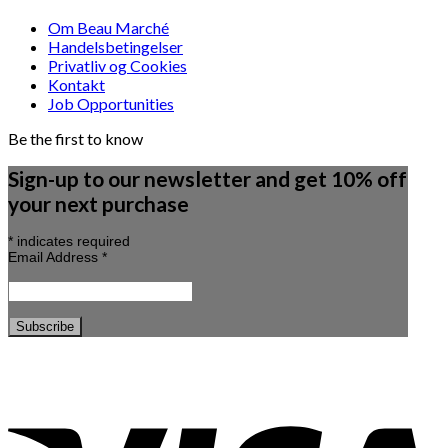
Om Beau Marché
Handelsbetingelser
Privatliv og Cookies
Kontakt
Job Opportunities
Be the first to know
Sign-up to our newsletter and get 10% off
your next purchase
*
indicates required
Email Address
*