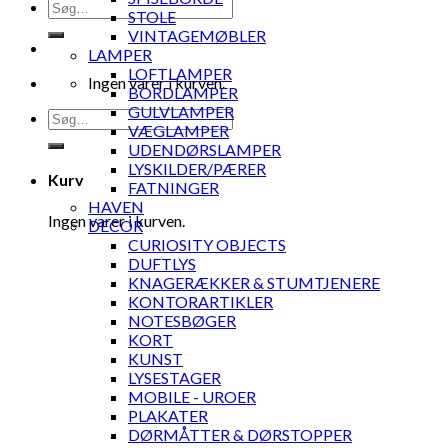
Søg
STOLE
efter:
VINTAGEMØBLER
LAMPER
LOFTLAMPER
Ingen varer i kurven.
BORDLAMPER
GULVLAMPER
Søg
VÆGLAMPER
efter:
UDENDØRSLAMPER
LYSKILDER/PÆRER
Kurv
FATNINGER
HAVEN
Ingen varer i kurven.
DECOR
CURIOSITY OBJECTS
DUFTLYS
KNAGERÆKKER & STUMTJENERE
KONTORARTIKLER
NOTESBØGER
KORT
KUNST
LYSESTAGER
MOBILE - UROER
PLAKATER
DØRMÅTTER & DØRSTOPPER