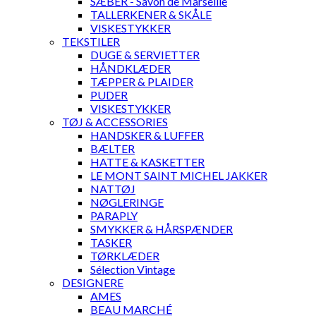
SÆBER - Savon de Marseille
TALLERKENER & SKÅLE
VISKESTYKKER
TEKSTILER
DUGE & SERVIETTER
HÅNDKLÆDER
TÆPPER & PLAIDER
PUDER
VISKESTYKKER
TØJ & ACCESSORIES
HANDSKER & LUFFER
BÆLTER
HATTE & KASKETTER
LE MONT SAINT MICHEL JAKKER
NATTØJ
NØGLERINGE
PARAPLY
SMYKKER & HÅRSPÆNDER
TASKER
TØRKLÆDER
Sélection Vintage
DESIGNERE
AMES
BEAU MARCHÉ