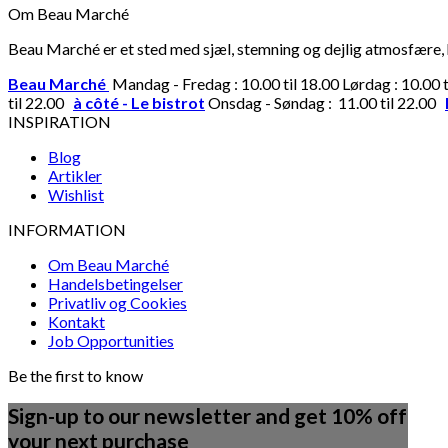
Om Beau Marché
Beau Marché er et sted med sjæl, stemning og dejlig atmosfære, hv
Beau Marché
Mandag - Fredag : 10.00 til 18.00 Lørdag : 10.00 
til 22.00
à côté - Le bistrot
Onsdag - Søndag : 11.00 til 22.00
INSPIRATION
Blog
Artikler
Wishlist
INFORMATION
Om Beau Marché
Handelsbetingelser
Privatliv og Cookies
Kontakt
Job Opportunities
Be the first to know
Sign-up to our newsletter and get 10% off
your next purchase