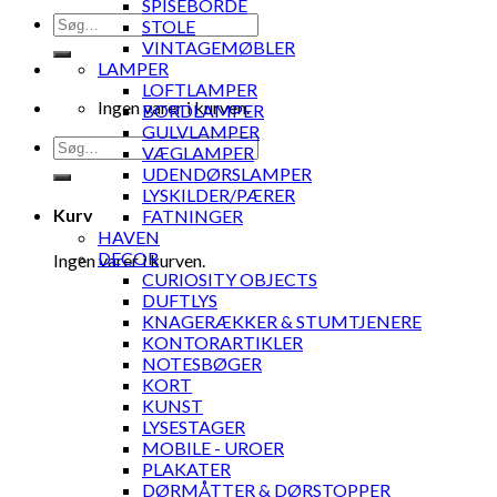
SPISEBORDE
Søg
STOLE
efter:
VINTAGEMØBLER
LAMPER
LOFTLAMPER
Ingen varer i kurven.
BORDLAMPER
GULVLAMPER
Søg
VÆGLAMPER
efter:
UDENDØRSLAMPER
LYSKILDER/PÆRER
Kurv
FATNINGER
HAVEN
DECOR
Ingen varer i kurven.
CURIOSITY OBJECTS
DUFTLYS
KNAGERÆKKER & STUMTJENERE
KONTORARTIKLER
NOTESBØGER
KORT
KUNST
LYSESTAGER
MOBILE - UROER
PLAKATER
DØRMÅTTER & DØRSTOPPER