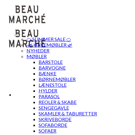
Skip
to
content
🍊 SUMMER SALE 🍊
·🌿 HAVEMØBLER 🌿
NYHEDER
MØBLER
BARSTOLE
BARVOGNE
BÆNKE
BØRNEMØBLER
LÆNESTOLE
HYLDER
PARASOL
REOLER & SKABE
SENGEGAVLE
SKAMLER & TABURETTER
SKRIVEBORDE
SOFABORDE
SOFAER