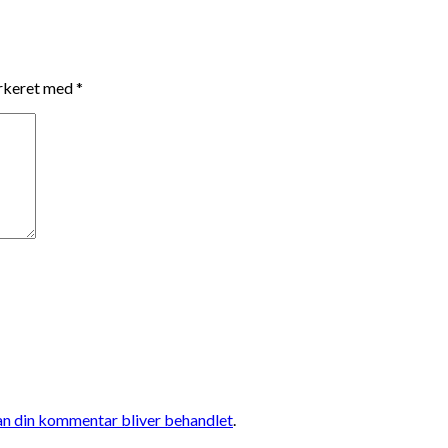
arkeret med
*
n din kommentar bliver behandlet
.