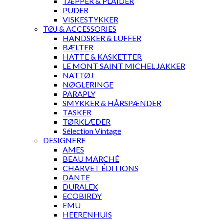
TÆPPER & PLAIDER
PUDER
VISKESTYKKER
TØJ & ACCESSORIES
HANDSKER & LUFFER
BÆLTER
HATTE & KASKETTER
LE MONT SAINT MICHEL JAKKER
NATTØJ
NØGLERINGE
PARAPLY
SMYKKER & HÅRSPÆNDER
TASKER
TØRKLÆDER
Sélection Vintage
DESIGNERE
AMES
BEAU MARCHÉ
CHARVET ÉDITIONS
DANTE
DURALEX
ECOBIRDY
EMU
HEERENHUIS