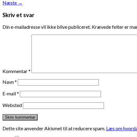
Næste
→
Skriv et svar
Din e-mailadresse vil ikke blive publiceret.
Krævede felter er m
Kommentar
*
Navn
*
E-mail
*
Websted
Dette site anvender Akismet til at reducere spam.
Læs om hvorda