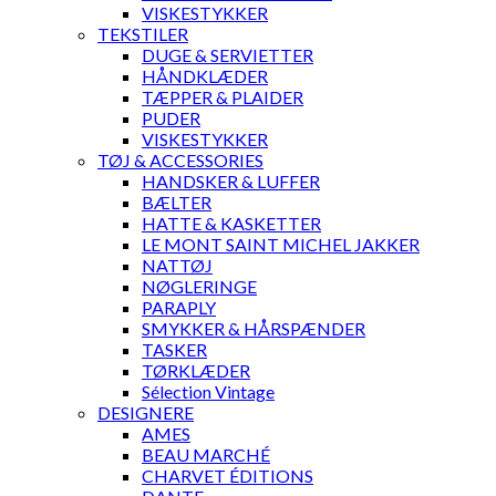
VISKESTYKKER
TEKSTILER
DUGE & SERVIETTER
HÅNDKLÆDER
TÆPPER & PLAIDER
PUDER
VISKESTYKKER
TØJ & ACCESSORIES
HANDSKER & LUFFER
BÆLTER
HATTE & KASKETTER
LE MONT SAINT MICHEL JAKKER
NATTØJ
NØGLERINGE
PARAPLY
SMYKKER & HÅRSPÆNDER
TASKER
TØRKLÆDER
Sélection Vintage
DESIGNERE
AMES
BEAU MARCHÉ
CHARVET ÉDITIONS