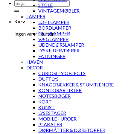
Søg
STOLE
efter:
VINTAGEMØBLER
LAMPER
Kurv
LOFTLAMPER
BORDLAMPER
GULVLAMPER
Ingen varer i kurven.
VÆGLAMPER
UDENDØRSLAMPER
LYSKILDER/PÆRER
FATNINGER
HAVEN
DECOR
CURIOSITY OBJECTS
DUFTLYS
KNAGERÆKKER & STUMTJENERE
KONTORARTIKLER
NOTESBØGER
KORT
KUNST
LYSESTAGER
MOBILE - UROER
PLAKATER
DØRMÅTTER & DØRSTOPPER