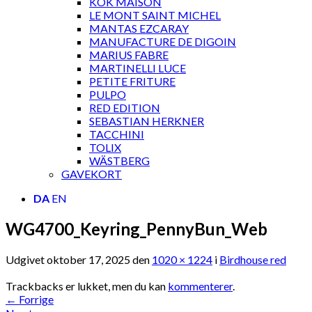
KOK MAISON
LE MONT SAINT MICHEL
MANTAS EZCARAY
MANUFACTURE DE DIGOIN
MARIUS FABRE
MARTINELLI LUCE
PETITE FRITURE
PULPO
RED EDITION
SEBASTIAN HERKNER
TACCHINI
TOLIX
WÄSTBERG
GAVEKORT
DA
EN
WG4700_Keyring_PennyBun_Web
Udgivet
oktober 17, 2025
den
1020 × 1224
i
Birdhouse red
Trackbacks er lukket, men du kan
kommenterer
.
←
Forrige