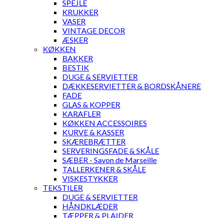
SPEJLE
KRUKKER
VASER
VINTAGE DECOR
ÆSKER
KØKKEN
BAKKER
BESTIK
DUGE & SERVIETTER
DÆKKESERVIETTER & BORDSKÅNERE
FADE
GLAS & KOPPER
KARAFLER
KØKKEN ACCESSOIRES
KURVE & KASSER
SKÆREBRÆTTER
SERVERINGSFADE & SKÅLE
SÆBER - Savon de Marseille
TALLERKENER & SKÅLE
VISKESTYKKER
TEKSTILER
DUGE & SERVIETTER
HÅNDKLÆDER
TÆPPER & PLAIDER