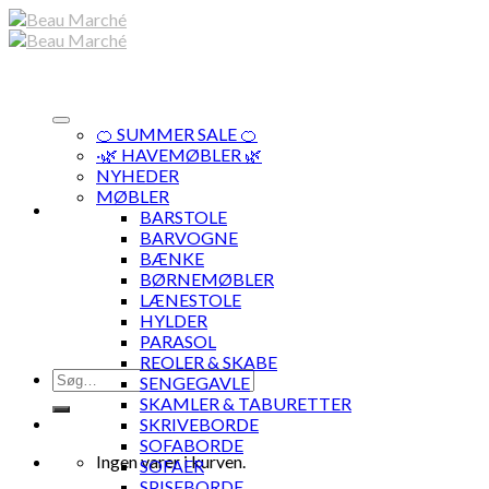
Skip
to
content
🍊 SUMMER SALE 🍊
·🌿 HAVEMØBLER 🌿
NYHEDER
MØBLER
BARSTOLE
BARVOGNE
BÆNKE
BØRNEMØBLER
LÆNESTOLE
HYLDER
PARASOL
REOLER & SKABE
Søg
SENGEGAVLE
efter:
SKAMLER & TABURETTER
SKRIVEBORDE
SOFABORDE
Ingen varer i kurven.
SOFAER
SPISEBORDE