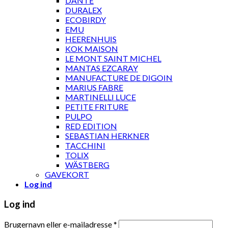
DANTE
DURALEX
ECOBIRDY
EMU
HEERENHUIS
KOK MAISON
LE MONT SAINT MICHEL
MANTAS EZCARAY
MANUFACTURE DE DIGOIN
MARIUS FABRE
MARTINELLI LUCE
PETITE FRITURE
PULPO
RED EDITION
SEBASTIAN HERKNER
TACCHINI
TOLIX
WÄSTBERG
GAVEKORT
Log ind
Log ind
Brugernavn eller e-mailadresse
*