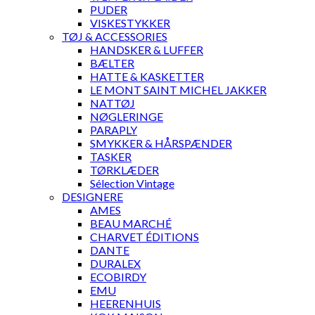
PUDER
VISKESTYKKER
TØJ & ACCESSORIES
HANDSKER & LUFFER
BÆLTER
HATTE & KASKETTER
LE MONT SAINT MICHEL JAKKER
NATTØJ
NØGLERINGE
PARAPLY
SMYKKER & HÅRSPÆNDER
TASKER
TØRKLÆDER
Sélection Vintage
DESIGNERE
AMES
BEAU MARCHÉ
CHARVET ÉDITIONS
DANTE
DURALEX
ECOBIRDY
EMU
HEERENHUIS