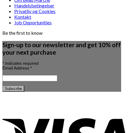
Handelsbetingelser
Privatliv og Cookies
Kontakt
Job Opportunities
Be the first to know
Sign-up to our newsletter and get 10% off
your next purchase
*
indicates required
Email Address
*