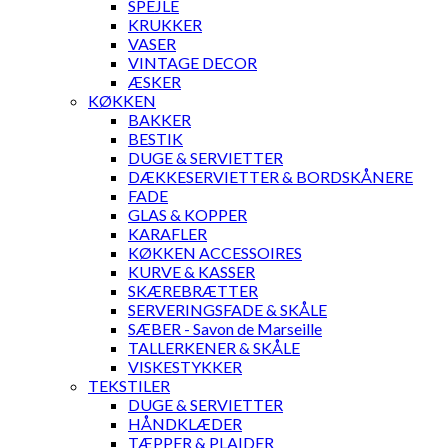
SPEJLE
KRUKKER
VASER
VINTAGE DECOR
ÆSKER
KØKKEN
BAKKER
BESTIK
DUGE & SERVIETTER
DÆKKESERVIETTER & BORDSKÅNERE
FADE
GLAS & KOPPER
KARAFLER
KØKKEN ACCESSOIRES
KURVE & KASSER
SKÆREBRÆTTER
SERVERINGSFADE & SKÅLE
SÆBER - Savon de Marseille
TALLERKENER & SKÅLE
VISKESTYKKER
TEKSTILER
DUGE & SERVIETTER
HÅNDKLÆDER
TÆPPER & PLAIDER