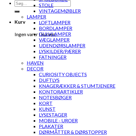
Søg
STOLE
efter:
VINTAGEMØBLER
LAMPER
Kurv
LOFTLAMPER
BORDLAMPER
GULVLAMPER
Ingen varer i kurven.
VÆGLAMPER
UDENDØRSLAMPER
LYSKILDER/PÆRER
FATNINGER
HAVEN
DECOR
CURIOSITY OBJECTS
DUFTLYS
KNAGERÆKKER & STUMTJENERE
KONTORARTIKLER
NOTESBØGER
KORT
KUNST
LYSESTAGER
MOBILE - UROER
PLAKATER
DØRMÅTTER & DØRSTOPPER