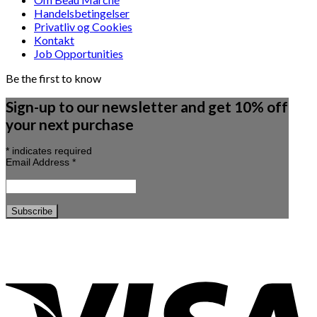
Handelsbetingelser
Privatliv og Cookies
Kontakt
Job Opportunities
Be the first to know
Sign-up to our newsletter and get 10% off
your next purchase
*
indicates required
Email Address
*