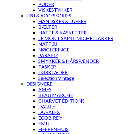
PUDER
VISKESTYKKER
TØJ & ACCESSORIES
HANDSKER & LUFFER
BÆLTER
HATTE & KASKETTER
LE MONT SAINT MICHEL JAKKER
NATTØJ
NØGLERINGE
PARAPLY
SMYKKER & HÅRSPÆNDER
TASKER
TØRKLÆDER
Sélection Vintage
DESIGNERE
AMES
BEAU MARCHÉ
CHARVET ÉDITIONS
DANTE
DURALEX
ECOBIRDY
EMU
HEERENHUIS