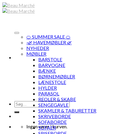
Skip
to
content
🍊 SUMMER SALE 🍊
·🌿 HAVEMØBLER 🌿
NYHEDER
MØBLER
BARSTOLE
BARVOGNE
BÆNKE
BØRNEMØBLER
LÆNESTOLE
HYLDER
PARASOL
REOLER & SKABE
Søg
SENGEGAVLE
efter:
SKAMLER & TABURETTER
SKRIVEBORDE
SOFABORDE
Ingen varer i kurven.
SOFAER
SPISEBORDE