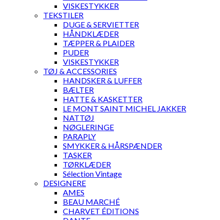
VISKESTYKKER
TEKSTILER
DUGE & SERVIETTER
HÅNDKLÆDER
TÆPPER & PLAIDER
PUDER
VISKESTYKKER
TØJ & ACCESSORIES
HANDSKER & LUFFER
BÆLTER
HATTE & KASKETTER
LE MONT SAINT MICHEL JAKKER
NATTØJ
NØGLERINGE
PARAPLY
SMYKKER & HÅRSPÆNDER
TASKER
TØRKLÆDER
Sélection Vintage
DESIGNERE
AMES
BEAU MARCHÉ
CHARVET ÉDITIONS