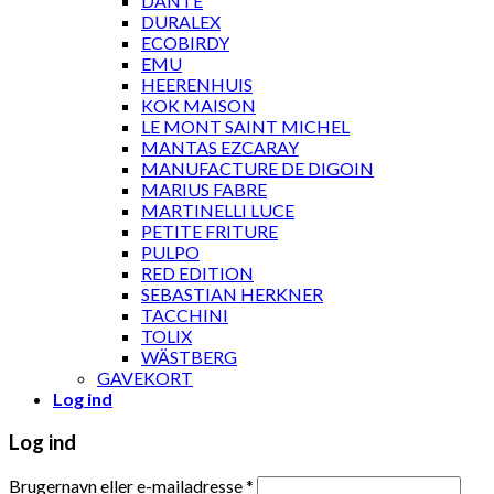
DANTE
DURALEX
ECOBIRDY
EMU
HEERENHUIS
KOK MAISON
LE MONT SAINT MICHEL
MANTAS EZCARAY
MANUFACTURE DE DIGOIN
MARIUS FABRE
MARTINELLI LUCE
PETITE FRITURE
PULPO
RED EDITION
SEBASTIAN HERKNER
TACCHINI
TOLIX
WÄSTBERG
GAVEKORT
Log ind
Log ind
Brugernavn eller e-mailadresse
*