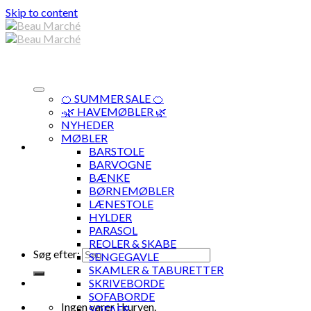
Skip to content
🍊 SUMMER SALE 🍊
·🌿 HAVEMØBLER 🌿
NYHEDER
MØBLER
BARSTOLE
BARVOGNE
BÆNKE
BØRNEMØBLER
LÆNESTOLE
HYLDER
PARASOL
REOLER & SKABE
Søg efter:
SENGEGAVLE
SKAMLER & TABURETTER
SKRIVEBORDE
SOFABORDE
Ingen varer i kurven.
SOFAER