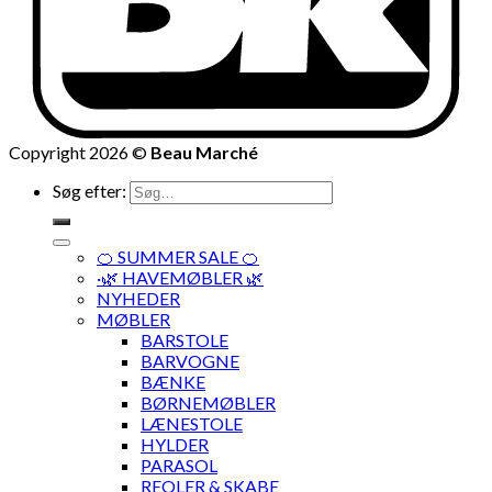
Copyright 2026 ©
Beau Marché
Søg efter:
🍊 SUMMER SALE 🍊
·🌿 HAVEMØBLER 🌿
NYHEDER
MØBLER
BARSTOLE
BARVOGNE
BÆNKE
BØRNEMØBLER
LÆNESTOLE
HYLDER
PARASOL
REOLER & SKABE