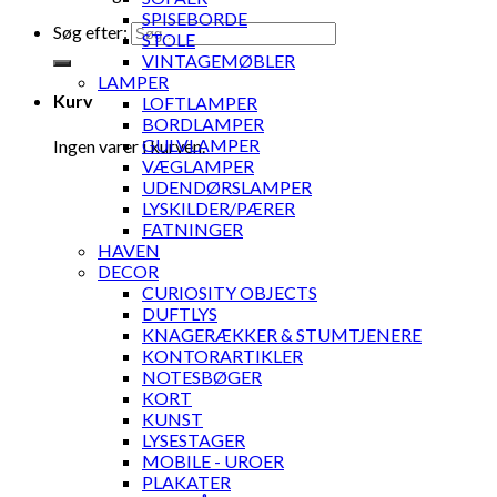
SPISEBORDE
Søg efter:
STOLE
VINTAGEMØBLER
LAMPER
Kurv
LOFTLAMPER
BORDLAMPER
GULVLAMPER
Ingen varer i kurven.
VÆGLAMPER
UDENDØRSLAMPER
LYSKILDER/PÆRER
FATNINGER
HAVEN
DECOR
CURIOSITY OBJECTS
DUFTLYS
KNAGERÆKKER & STUMTJENERE
KONTORARTIKLER
NOTESBØGER
KORT
KUNST
LYSESTAGER
MOBILE - UROER
PLAKATER