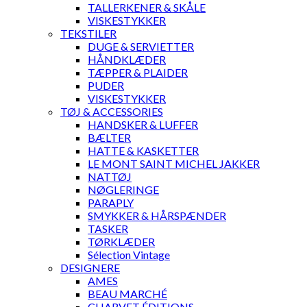
TALLERKENER & SKÅLE
VISKESTYKKER
TEKSTILER
DUGE & SERVIETTER
HÅNDKLÆDER
TÆPPER & PLAIDER
PUDER
VISKESTYKKER
TØJ & ACCESSORIES
HANDSKER & LUFFER
BÆLTER
HATTE & KASKETTER
LE MONT SAINT MICHEL JAKKER
NATTØJ
NØGLERINGE
PARAPLY
SMYKKER & HÅRSPÆNDER
TASKER
TØRKLÆDER
Sélection Vintage
DESIGNERE
AMES
BEAU MARCHÉ
CHARVET ÉDITIONS