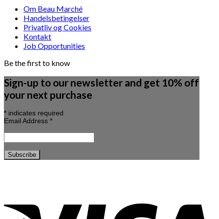
Om Beau Marché
Handelsbetingelser
Privatliv og Cookies
Kontakt
Job Opportunities
Be the first to know
Sign-up to our newsletter and get 10% off
your next purchase
*
indicates required
Email Address
*