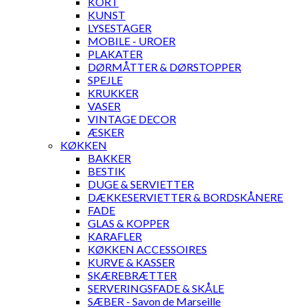
KORT
KUNST
LYSESTAGER
MOBILE - UROER
PLAKATER
DØRMÅTTER & DØRSTOPPER
SPEJLE
KRUKKER
VASER
VINTAGE DECOR
ÆSKER
KØKKEN
BAKKER
BESTIK
DUGE & SERVIETTER
DÆKKESERVIETTER & BORDSKÅNERE
FADE
GLAS & KOPPER
KARAFLER
KØKKEN ACCESSOIRES
KURVE & KASSER
SKÆREBRÆTTER
SERVERINGSFADE & SKÅLE
SÆBER - Savon de Marseille