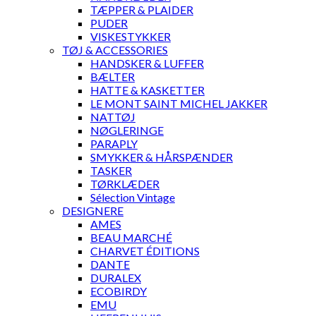
TÆPPER & PLAIDER
PUDER
VISKESTYKKER
TØJ & ACCESSORIES
HANDSKER & LUFFER
BÆLTER
HATTE & KASKETTER
LE MONT SAINT MICHEL JAKKER
NATTØJ
NØGLERINGE
PARAPLY
SMYKKER & HÅRSPÆNDER
TASKER
TØRKLÆDER
Sélection Vintage
DESIGNERE
AMES
BEAU MARCHÉ
CHARVET ÉDITIONS
DANTE
DURALEX
ECOBIRDY
EMU