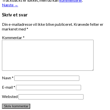
Trackbacks er lukket, men du kan
kommenterer
.
Næste
→
Skriv et svar
Din e-mailadresse vil ikke blive publiceret.
Krævede felter er
markeret med
*
Kommentar
*
Navn
*
E-mail
*
Websted