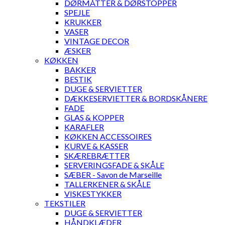
DØRMÅTTER & DØRSTOPPER
SPEJLE
KRUKKER
VASER
VINTAGE DECOR
ÆSKER
KØKKEN
BAKKER
BESTIK
DUGE & SERVIETTER
DÆKKESERVIETTER & BORDSKÅNERE
FADE
GLAS & KOPPER
KARAFLER
KØKKEN ACCESSOIRES
KURVE & KASSER
SKÆREBRÆTTER
SERVERINGSFADE & SKÅLE
SÆBER - Savon de Marseille
TALLERKENER & SKÅLE
VISKESTYKKER
TEKSTILER
DUGE & SERVIETTER
HÅNDKLÆDER