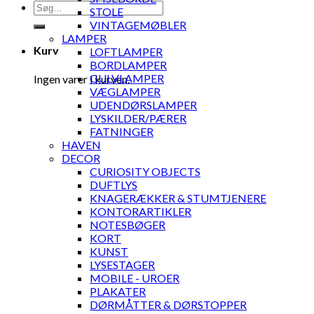
Søg
STOLE
efter:
VINTAGEMØBLER
LAMPER
Kurv
LOFTLAMPER
BORDLAMPER
GULVLAMPER
Ingen varer i kurven.
VÆGLAMPER
UDENDØRSLAMPER
LYSKILDER/PÆRER
FATNINGER
HAVEN
DECOR
CURIOSITY OBJECTS
DUFTLYS
KNAGERÆKKER & STUMTJENERE
KONTORARTIKLER
NOTESBØGER
KORT
KUNST
LYSESTAGER
MOBILE - UROER
PLAKATER
DØRMÅTTER & DØRSTOPPER