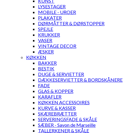
KUNST
LYSESTAGER
MOBILE - UROER
PLAKATER
DØRMÅTTER & DØRSTOPPER
SPEJLE
KRUKKER
VASER
VINTAGE DECOR
ÆSKER
KØKKEN
BAKKER
BESTIK
DUGE & SERVIETTER
DÆKKESERVIETTER & BORDSKÅNERE
FADE
GLAS & KOPPER
KARAFLER
KØKKEN ACCESSOIRES
KURVE & KASSER
SKÆREBRÆTTER
SERVERINGSFADE & SKÅLE
SÆBER - Savon de Marseille
TALLERKENER & SKÅLE