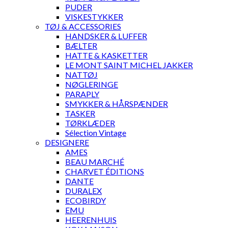
PUDER
VISKESTYKKER
TØJ & ACCESSORIES
HANDSKER & LUFFER
BÆLTER
HATTE & KASKETTER
LE MONT SAINT MICHEL JAKKER
NATTØJ
NØGLERINGE
PARAPLY
SMYKKER & HÅRSPÆNDER
TASKER
TØRKLÆDER
Sélection Vintage
DESIGNERE
AMES
BEAU MARCHÉ
CHARVET ÉDITIONS
DANTE
DURALEX
ECOBIRDY
EMU
HEERENHUIS