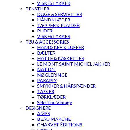
VISKESTYKKER
TEKSTILER
DUGE & SERVIETTER
HÅNDKLÆDER
TÆPPER & PLAIDER
PUDER
VISKESTYKKER
TØJ & ACCESSORIES
HANDSKER & LUFFER
BÆLTER
HATTE & KASKETTER
LE MONT SAINT MICHEL JAKKER
NATTØJ
NØGLERINGE
PARAPLY
SMYKKER & HÅRSPÆNDER
TASKER
TØRKLÆDER
Sélection Vintage
DESIGNERE
AMES
BEAU MARCHÉ
CHARVET ÉDITIONS
DANTE