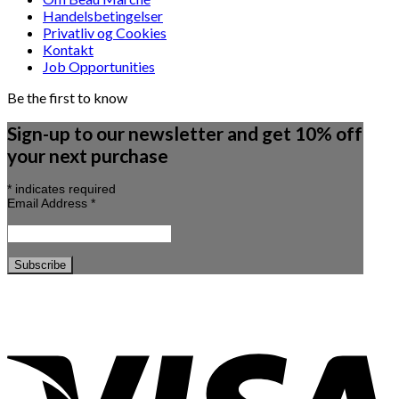
Handelsbetingelser
Privatliv og Cookies
Kontakt
Job Opportunities
Be the first to know
Sign-up to our newsletter and get 10% off
your next purchase
*
indicates required
Email Address
*