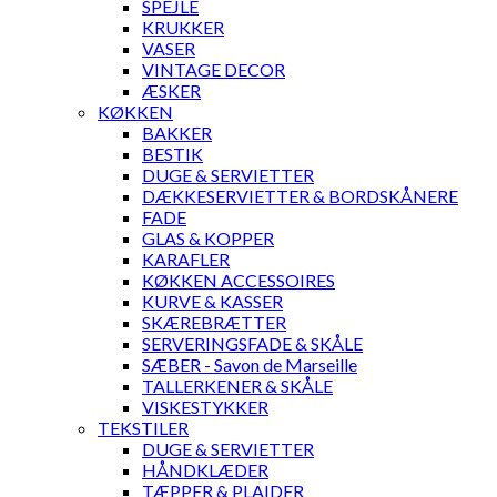
SPEJLE
KRUKKER
VASER
VINTAGE DECOR
ÆSKER
KØKKEN
BAKKER
BESTIK
DUGE & SERVIETTER
DÆKKESERVIETTER & BORDSKÅNERE
FADE
GLAS & KOPPER
KARAFLER
KØKKEN ACCESSOIRES
KURVE & KASSER
SKÆREBRÆTTER
SERVERINGSFADE & SKÅLE
SÆBER - Savon de Marseille
TALLERKENER & SKÅLE
VISKESTYKKER
TEKSTILER
DUGE & SERVIETTER
HÅNDKLÆDER
TÆPPER & PLAIDER