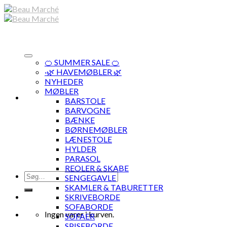
Skip
to
content
🍊 SUMMER SALE 🍊
·🌿 HAVEMØBLER 🌿
NYHEDER
MØBLER
BARSTOLE
BARVOGNE
BÆNKE
BØRNEMØBLER
LÆNESTOLE
HYLDER
PARASOL
REOLER & SKABE
Søg
SENGEGAVLE
efter:
SKAMLER & TABURETTER
SKRIVEBORDE
SOFABORDE
Ingen varer i kurven.
SOFAER
SPISEBORDE