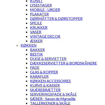
KUNST
LYSESTAGER
MOBILE - UROER
PLAKATER
DØRMÅTTER & DØRSTOPPER
SPEJLE
KRUKKER
VASER
VINTAGE DECOR
ÆSKER
KØKKEN
BAKKER
BESTIK
DUGE & SERVIETTER
DÆKKESERVIETTER & BORDSKÅNERE
FADE
GLAS & KOPPER
KARAFLER
KØKKEN ACCESSOIRES
KURVE & KASSER
SKÆREBRÆTTER
SERVERINGSFADE & SKÅLE
SÆBER - Savon de Marseille
TALLERKENER & SKÅLE