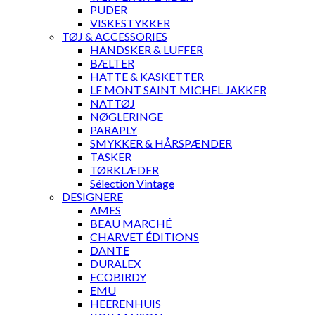
PUDER
VISKESTYKKER
TØJ & ACCESSORIES
HANDSKER & LUFFER
BÆLTER
HATTE & KASKETTER
LE MONT SAINT MICHEL JAKKER
NATTØJ
NØGLERINGE
PARAPLY
SMYKKER & HÅRSPÆNDER
TASKER
TØRKLÆDER
Sélection Vintage
DESIGNERE
AMES
BEAU MARCHÉ
CHARVET ÉDITIONS
DANTE
DURALEX
ECOBIRDY
EMU
HEERENHUIS