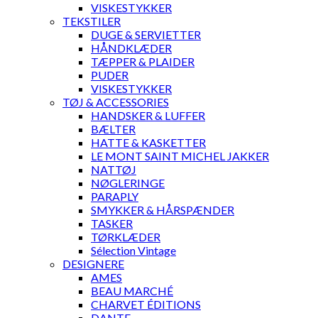
VISKESTYKKER
TEKSTILER
DUGE & SERVIETTER
HÅNDKLÆDER
TÆPPER & PLAIDER
PUDER
VISKESTYKKER
TØJ & ACCESSORIES
HANDSKER & LUFFER
BÆLTER
HATTE & KASKETTER
LE MONT SAINT MICHEL JAKKER
NATTØJ
NØGLERINGE
PARAPLY
SMYKKER & HÅRSPÆNDER
TASKER
TØRKLÆDER
Sélection Vintage
DESIGNERE
AMES
BEAU MARCHÉ
CHARVET ÉDITIONS
DANTE