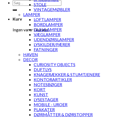
Søg
STOLE
efter:
VINTAGEMØBLER
LAMPER
Kurv
LOFTLAMPER
BORDLAMPER
GULVLAMPER
Ingen varer i kurven.
VÆGLAMPER
UDENDØRSLAMPER
LYSKILDER/PÆRER
FATNINGER
HAVEN
DECOR
CURIOSITY OBJECTS
DUFTLYS
KNAGERÆKKER & STUMTJENERE
KONTORARTIKLER
NOTESBØGER
KORT
KUNST
LYSESTAGER
MOBILE - UROER
PLAKATER
DØRMÅTTER & DØRSTOPPER