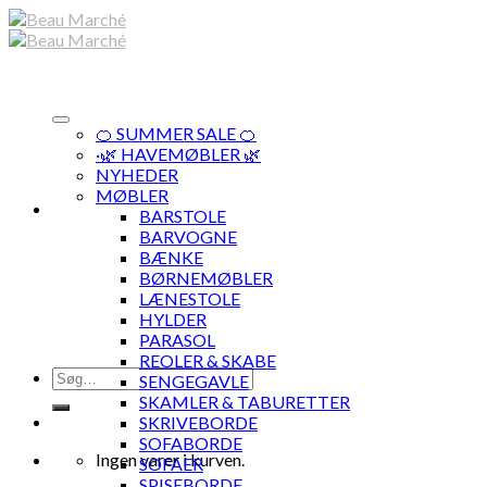
Skip
to
content
🍊 SUMMER SALE 🍊
·🌿 HAVEMØBLER 🌿
NYHEDER
MØBLER
BARSTOLE
BARVOGNE
BÆNKE
BØRNEMØBLER
LÆNESTOLE
HYLDER
PARASOL
REOLER & SKABE
Søg
SENGEGAVLE
efter:
SKAMLER & TABURETTER
SKRIVEBORDE
SOFABORDE
Ingen varer i kurven.
SOFAER
SPISEBORDE