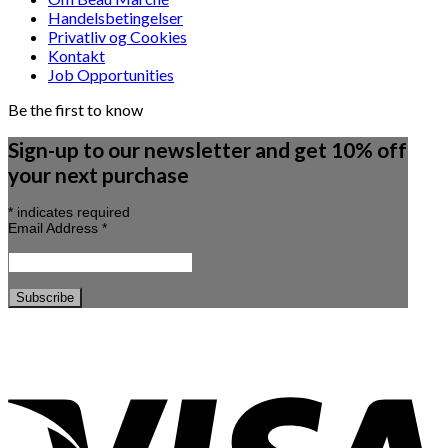
Handelsbetingelser
Privatliv og Cookies
Kontakt
Job Opportunities
Be the first to know
Sign-up to our newsletter and get 10% off
your next purchase
*
indicates required
Email Address
*