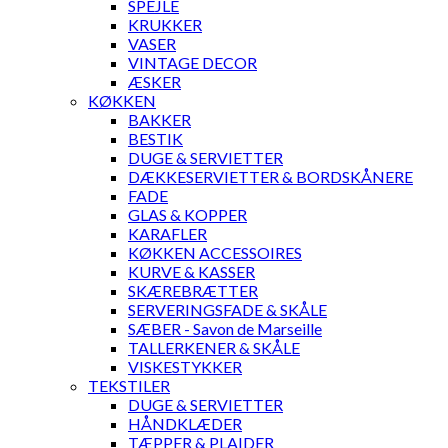
SPEJLE
KRUKKER
VASER
VINTAGE DECOR
ÆSKER
KØKKEN
BAKKER
BESTIK
DUGE & SERVIETTER
DÆKKESERVIETTER & BORDSKÅNERE
FADE
GLAS & KOPPER
KARAFLER
KØKKEN ACCESSOIRES
KURVE & KASSER
SKÆREBRÆTTER
SERVERINGSFADE & SKÅLE
SÆBER - Savon de Marseille
TALLERKENER & SKÅLE
VISKESTYKKER
TEKSTILER
DUGE & SERVIETTER
HÅNDKLÆDER
TÆPPER & PLAIDER