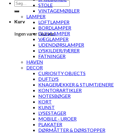
Søg
STOLE
efter:
VINTAGEMØBLER
LAMPER
Kurv
LOFTLAMPER
BORDLAMPER
GULVLAMPER
Ingen varer i kurven.
VÆGLAMPER
UDENDØRSLAMPER
LYSKILDER/PÆRER
FATNINGER
HAVEN
DECOR
CURIOSITY OBJECTS
DUFTLYS
KNAGERÆKKER & STUMTJENERE
KONTORARTIKLER
NOTESBØGER
KORT
KUNST
LYSESTAGER
MOBILE - UROER
PLAKATER
DØRMÅTTER & DØRSTOPPER