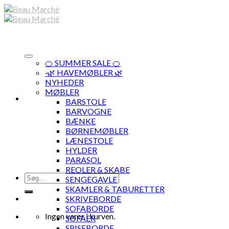
Skip
to
content
🍊 SUMMER SALE 🍊
·🌿 HAVEMØBLER 🌿
NYHEDER
MØBLER
BARSTOLE
BARVOGNE
BÆNKE
BØRNEMØBLER
LÆNESTOLE
HYLDER
PARASOL
REOLER & SKABE
Søg
SENGEGAVLE
efter:
SKAMLER & TABURETTER
SKRIVEBORDE
SOFABORDE
Ingen varer i kurven.
SOFAER
SPISEBORDE