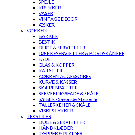
SPEJLE
KRUKKER
VASER
VINTAGE DECOR
ÆSKER
KØKKEN
BAKKER
BESTIK
DUGE & SERVIETTER
DÆKKESERVIETTER & BORDSKÅNERE
FADE
GLAS & KOPPER
KARAFLER
KØKKEN ACCESSOIRES
KURVE & KASSER
SKÆREBRÆTTER
SERVERINGSFADE & SKÅLE
SÆBER - Savon de Marseille
TALLERKENER & SKÅLE
VISKESTYKKER
TEKSTILER
DUGE & SERVIETTER
HÅNDKLÆDER
TÆPPER & PLAIDER