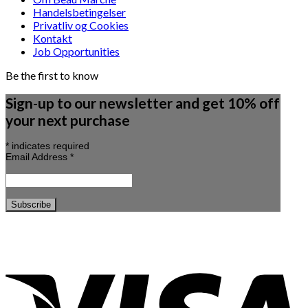
Handelsbetingelser
Privatliv og Cookies
Kontakt
Job Opportunities
Be the first to know
Sign-up to our newsletter and get 10% off
your next purchase
*
indicates required
Email Address
*