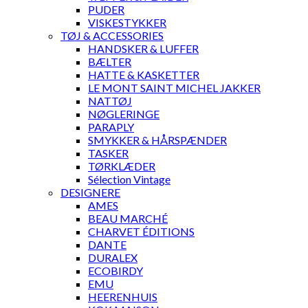
PUDER
VISKESTYKKER
TØJ & ACCESSORIES
HANDSKER & LUFFER
BÆLTER
HATTE & KASKETTER
LE MONT SAINT MICHEL JAKKER
NATTØJ
NØGLERINGE
PARAPLY
SMYKKER & HÅRSPÆNDER
TASKER
TØRKLÆDER
Sélection Vintage
DESIGNERE
AMES
BEAU MARCHÉ
CHARVET ÉDITIONS
DANTE
DURALEX
ECOBIRDY
EMU
HEERENHUIS