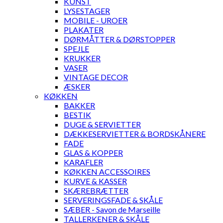
KUNST
LYSESTAGER
MOBILE - UROER
PLAKATER
DØRMÅTTER & DØRSTOPPER
SPEJLE
KRUKKER
VASER
VINTAGE DECOR
ÆSKER
KØKKEN
BAKKER
BESTIK
DUGE & SERVIETTER
DÆKKESERVIETTER & BORDSKÅNERE
FADE
GLAS & KOPPER
KARAFLER
KØKKEN ACCESSOIRES
KURVE & KASSER
SKÆREBRÆTTER
SERVERINGSFADE & SKÅLE
SÆBER - Savon de Marseille
TALLERKENER & SKÅLE