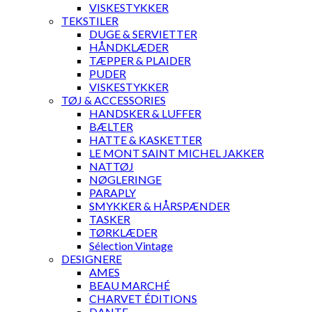
VISKESTYKKER
TEKSTILER
DUGE & SERVIETTER
HÅNDKLÆDER
TÆPPER & PLAIDER
PUDER
VISKESTYKKER
TØJ & ACCESSORIES
HANDSKER & LUFFER
BÆLTER
HATTE & KASKETTER
LE MONT SAINT MICHEL JAKKER
NATTØJ
NØGLERINGE
PARAPLY
SMYKKER & HÅRSPÆNDER
TASKER
TØRKLÆDER
Sélection Vintage
DESIGNERE
AMES
BEAU MARCHÉ
CHARVET ÉDITIONS
DANTE