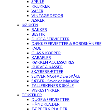
SPEJLE
KRUKKER
VASER
VINTAGE DECOR
ÆSKER
KØKKEN
BAKKER
BESTIK
DUGE & SERVIETTER
DÆKKESERVIETTER & BORDSKÅNERE
FADE
GLAS & KOPPER
KARAFLER
KØKKEN ACCESSOIRES
KURVE & KASSER
SKÆREBRÆTTER
SERVERINGSFADE & SKÅLE
SÆBER - Savon de Marseille
TALLERKENER & SKÅLE
VISKESTYKKER
TEKSTILER
DUGE & SERVIETTER
HÅNDKLÆDER
TÆPPER & PLAIDER