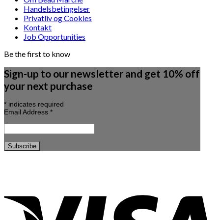
Handelsbetingelser
Privatliv og Cookies
Kontakt
Job Opportunities
Be the first to know
Sign-up to our newsletter and get 10% off
your next purchase
*
indicates required
Email Address
*