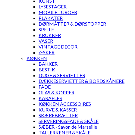
KUNST
LYSESTAGER
MOBILE - UROER
PLAKATER
DØRMÅTTER & DØRSTOPPER
SPEJLE
KRUKKER
VASER
VINTAGE DECOR
ÆSKER
KØKKEN
BAKKER
BESTIK
DUGE & SERVIETTER
DÆKKESERVIETTER & BORDSKÅNERE
FADE
GLAS & KOPPER
KARAFLER
KØKKEN ACCESSOIRES
KURVE & KASSER
SKÆREBRÆTTER
SERVERINGSFADE & SKÅLE
SÆBER - Savon de Marseille
TALLERKENER & SKÅLE