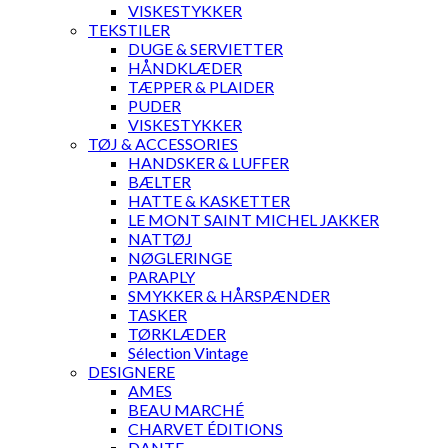
VISKESTYKKER
TEKSTILER
DUGE & SERVIETTER
HÅNDKLÆDER
TÆPPER & PLAIDER
PUDER
VISKESTYKKER
TØJ & ACCESSORIES
HANDSKER & LUFFER
BÆLTER
HATTE & KASKETTER
LE MONT SAINT MICHEL JAKKER
NATTØJ
NØGLERINGE
PARAPLY
SMYKKER & HÅRSPÆNDER
TASKER
TØRKLÆDER
Sélection Vintage
DESIGNERE
AMES
BEAU MARCHÉ
CHARVET ÉDITIONS
DANTE