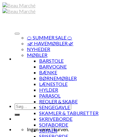
Skip
to
content
🍊 SUMMER SALE 🍊
·🌿 HAVEMØBLER 🌿
NYHEDER
MØBLER
BARSTOLE
BARVOGNE
BÆNKE
BØRNEMØBLER
LÆNESTOLE
HYLDER
PARASOL
REOLER & SKABE
Søg
SENGEGAVLE
efter:
SKAMLER & TABURETTER
SKRIVEBORDE
SOFABORDE
Ingen varer i kurven.
SOFAER
SPISEBORDE