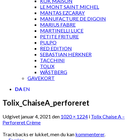
KOK MAISON
LE MONT SAINT MICHEL
MANTAS EZCARAY
MANUFACTURE DE DIGOIN
MARIUS FABRE
MARTINELLI LUCE
PETITE FRITURE
PULPO
RED EDITION
SEBASTIAN HERKNER
TACCHINI
TOLIX
WÄSTBERG
GAVEKORT
DA
EN
Tolix_ChaiseA_perforeret
Udgivet
januar 4, 2021
den
1020 × 1224
i
Tolix Chaise A –
Perforeret Crème
Trackbacks er lukket, men du kan
kommenterer
.