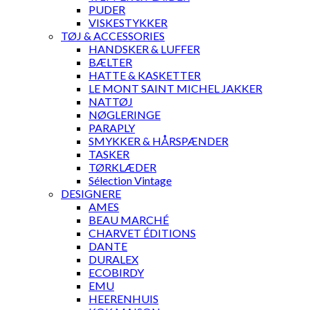
PUDER
VISKESTYKKER
TØJ & ACCESSORIES
HANDSKER & LUFFER
BÆLTER
HATTE & KASKETTER
LE MONT SAINT MICHEL JAKKER
NATTØJ
NØGLERINGE
PARAPLY
SMYKKER & HÅRSPÆNDER
TASKER
TØRKLÆDER
Sélection Vintage
DESIGNERE
AMES
BEAU MARCHÉ
CHARVET ÉDITIONS
DANTE
DURALEX
ECOBIRDY
EMU
HEERENHUIS