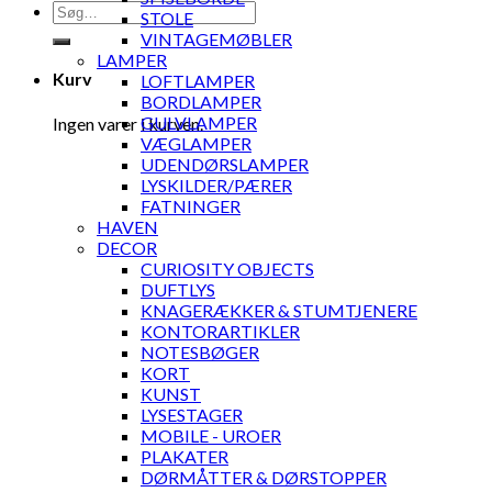
Søg
STOLE
efter:
VINTAGEMØBLER
LAMPER
Kurv
LOFTLAMPER
BORDLAMPER
GULVLAMPER
Ingen varer i kurven.
VÆGLAMPER
UDENDØRSLAMPER
LYSKILDER/PÆRER
FATNINGER
HAVEN
DECOR
CURIOSITY OBJECTS
DUFTLYS
KNAGERÆKKER & STUMTJENERE
KONTORARTIKLER
NOTESBØGER
KORT
KUNST
LYSESTAGER
MOBILE - UROER
PLAKATER
DØRMÅTTER & DØRSTOPPER