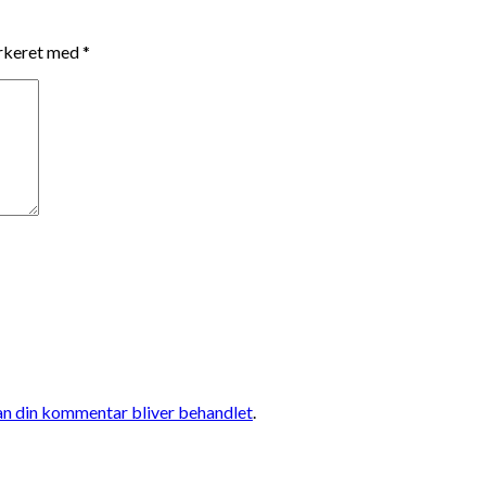
arkeret med
*
n din kommentar bliver behandlet
.