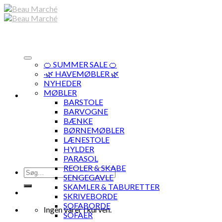
Skip
to
content
🍊 SUMMER SALE 🍊
·🌿 HAVEMØBLER 🌿
NYHEDER
MØBLER
BARSTOLE
BARVOGNE
BÆNKE
BØRNEMØBLER
LÆNESTOLE
HYLDER
PARASOL
REOLER & SKABE
Søg
SENGEGAVLE
efter:
SKAMLER & TABURETTER
SKRIVEBORDE
SOFABORDE
Ingen varer i kurven.
SOFAER