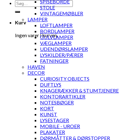
SPISEBORDE
Søg
STOLE
efter:
VINTAGEMØBLER
LAMPER
Kurv
LOFTLAMPER
BORDLAMPER
Ingen varer i kurven.
GULVLAMPER
VÆGLAMPER
UDENDØRSLAMPER
LYSKILDER/PÆRER
FATNINGER
HAVEN
DECOR
CURIOSITY OBJECTS
DUFTLYS
KNAGERÆKKER & STUMTJENERE
KONTORARTIKLER
NOTESBØGER
KORT
KUNST
LYSESTAGER
MOBILE - UROER
PLAKATER
DØRMÅTTER & DØRSTOPPER