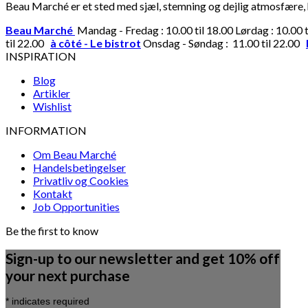
Beau Marché er et sted med sjæl, stemning og dejlig atmosfære, hv
Beau Marché
Mandag - Fredag : 10.00 til 18.00 Lørdag : 10.00 
til 22.00
à côté - Le bistrot
Onsdag - Søndag : 11.00 til 22.00
INSPIRATION
Blog
Artikler
Wishlist
INFORMATION
Om Beau Marché
Handelsbetingelser
Privatliv og Cookies
Kontakt
Job Opportunities
Be the first to know
Sign-up to our newsletter and get 10% off
your next purchase
*
indicates required