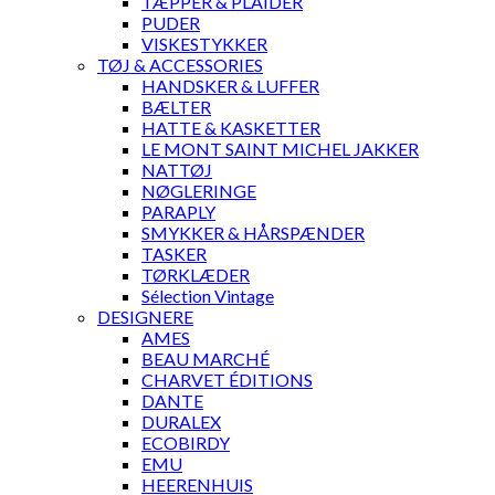
TÆPPER & PLAIDER
PUDER
VISKESTYKKER
TØJ & ACCESSORIES
HANDSKER & LUFFER
BÆLTER
HATTE & KASKETTER
LE MONT SAINT MICHEL JAKKER
NATTØJ
NØGLERINGE
PARAPLY
SMYKKER & HÅRSPÆNDER
TASKER
TØRKLÆDER
Sélection Vintage
DESIGNERE
AMES
BEAU MARCHÉ
CHARVET ÉDITIONS
DANTE
DURALEX
ECOBIRDY
EMU
HEERENHUIS